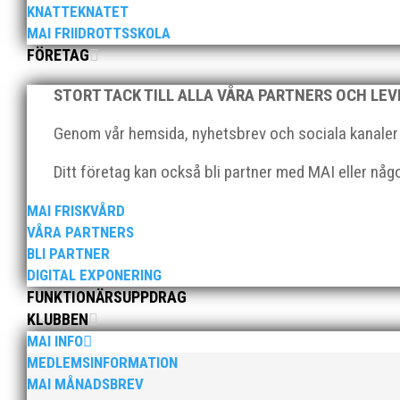
KNATTEKNATET
MAI FRIIDROTTSSKOLA
FÖRETAG
STORT TACK TILL ALLA VÅRA PARTNERS OCH LE
Genom vår hemsida, nyhetsbrev och sociala kanaler nå
Efter att årsmötet avslutats följde en kväll med stipe
möjliggjorde och generöst finansierade denna del av k
Ditt företag kan också bli partner med MAI eller nå
MAI FRISKVÅRD
VÅRA PARTNERS
BLI PARTNER
DIGITAL EXPONERING
FUNKTIONÄRSUPPDRAG
2025 innebar något av ett internationellt genombrott
KLUBBEN
elva på VM ute i somras. Och en stark tro på framtide
MAI INFO
MEDLEMSINFORMATION
MAI MÅNADSBREV