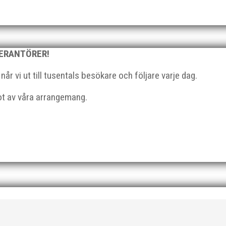
VERANTÖRER!
r vi ut till tusentals besökare och följare varje dag.
ndieutdelning, mat och underhållning. Bilder från denna del hittar 
vällen. Fler bilder från MAI:s Årsmöte...
got av våra arrangemang.
 för MAI:s kulstötare Wictor Petersson. Året gav svenskt rekord,
n efter några motiga år när inte så mycket hänt...