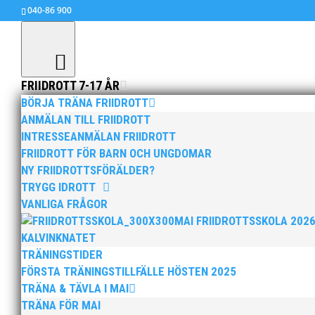
040-86 900
FRIIDROTT 7-17 ÅR
BÖRJA TRÄNA FRIIDROTT
ANMÄLAN TILL FRIIDROTT
INTRESSEANMÄLAN FRIIDROTT
10 medaljer och massor a
FRIIDROTT FÖR BARN OCH UNGDOMAR
mar 6, 2017
|
Okategoriserade
NY FRIIDROTTSFÖRÄLDER?
TRYGG IDROTT
MAI hade 21 aktiva med på USM i Uppsala.
VANLIGA FRÅGOR
Ett härligt gäng som gör oss ledare mycket stol
MAI FRIIDROTTSSKOLA 202
Det hejas, stöttas, tröstas och skrattas.
KALVINKNATET
TRÄNINGSTIDER
Följande platser bland de 8 bästa vill vi upp
FÖRSTA TRÄNINGSTILLFÄLLE HÖSTEN 2025
Guld Victoria Quanioo Kula F15 , 13,8
TRÄNA & TÄVLA I MAI
TRÄNA FÖR MAI
Nikki Anderberg Längd F15 , 5