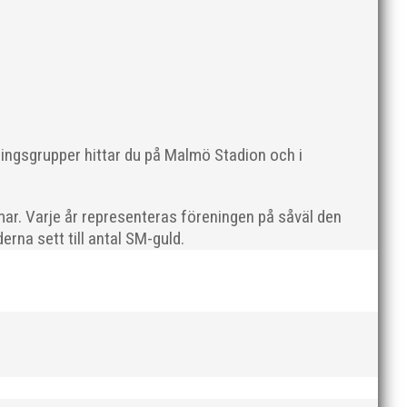
AI-delegationen fick ta emot priset ”Årets pulshöjare”,
ningsgrupper hittar du på Malmö Stadion och i
ar. Varje år representeras föreningen på såväl den
rna sett till antal SM-guld.
te nyårsafton. Formen är enkel, ett eller två varv