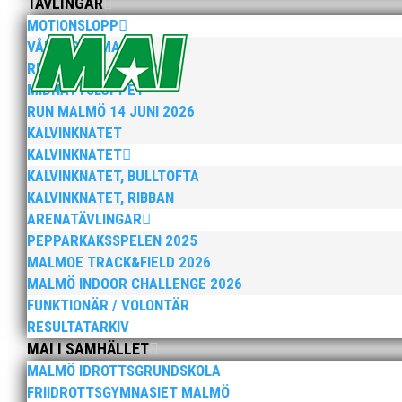
TÄVLINGAR
MOTIONSLOPP
VÅRRUSET MALMÖ
RUN MALMÖ 10K & 21K
MIDNATTSLOPPET
RUN MALMÖ 14 JUNI 2026
KALVINKNATET
KALVINKNATET
KALVINKNATET, BULLTOFTA
KALVINKNATET, RIBBAN
Bilder från Stafett-SM 2026. Foto: Thomas Leandersso
ARENATÄVLINGAR
PEPPARKAKSSPELEN 2025
MALMOE TRACK&FIELD 2026
MALMÖ INDOOR CHALLENGE 2026
FUNKTIONÄR / VOLONTÄR
RESULTATARKIV
MAI I SAMHÄLLET
Anders Hallström, 55, blir ny klubbchef i MAI. Han bö
MALMÖ IDROTTSGRUNDSKOLA
hockeyn i Trelleborg och fotbollen i Höllviken tidigare. 
FRIIDROTTSGYMNASIET MALMÖ