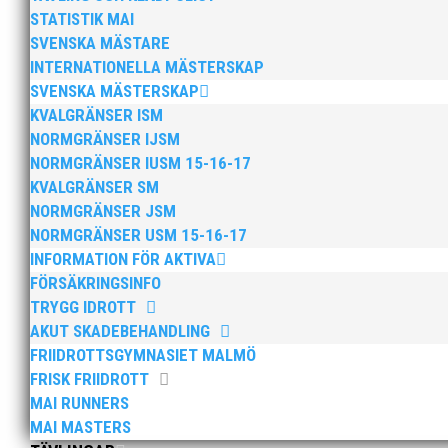
STATISTIK MAI
Celina Johannsen Stav F15 , 2,
SVENSKA MÄSTARE
INTERNATIONELLA MÄSTERSKAP
5:a Max Rosquist Larsson 60mH P16 , 8
SVENSKA MÄSTERSKAP
Isak Engman 2:a I B-finalen 
KVALGRÄNSER ISM
NORMGRÄNSER IJSM
6:a Nellie Erlandsson Längd F16 , 
NORMGRÄNSER IUSM 15-16-17
Max Rosquist Larsson Längd P16
KVALGRÄNSER SM
NORMGRÄNSER JSM
7:a Mea Gedin Höjd F16 , 155
NORMGRÄNSER USM 15-16-17
Nikki Anderberg 60mH efter ”fa
INFORMATION FÖR AKTIVA
FÖRSÄKRINGSINFO
8:a Caleb Conable 60m P16 , 7,38( 7,
TRYGG IDROTT
AKUT SKADEBEHANDLING
FRIIDROTTSGYMNASIET MALMÖ
Grattis från oss stolta ledare
FRISK FRIIDROTT
MAI RUNNERS
MAI MASTERS