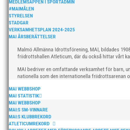
MEDLEMSAPPEN I SPORTADMIN
#MAIMÅLEN
STYRELSEN
STADGAR
VERKSAMHETSPLAN 2024-2025
När Friidrottssverige samlades för fest gick en av utm
MAI ÅRSBERÄTTELSER
och bland annat fanns ordförande Fredrik Wennolf på p
Malmö Allmänna Idrottsförening, MAI, bildades 1908 
friidrottshallen Atleticum, där du också hittar vårt ka
MAI bedriver en omfattande verksamhet för barn, un
nationella som den internationella friidrottsarenan 
Som traditionen bjuder så var vi ett helt gäng löpare
MAI WEBBSHOP
runt Pildammsparken (2,7 km respektive 5,4 kilometer)
MAI STATISTIK
MAI WEBBSHOP
MAI:S SM-VINNARE
MAI:S KLUBBREKORD
ATLETICUMREKORD