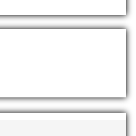
ni i länken nedan. Stort tack till Bengt Bendéus som
 EM-silver inomhus, dessutom sexa på VM inomhus och