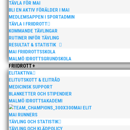
TÄVLA FÖR MAI
BLI EN AKTIV FÖRÄLDER I MAI
Silver Olivia Stridh 200m F15 , 26,13
MEDLEMSAPPEN I SPORTADMIN
Nikki Anderberg 60m F15 , 7.81 (
TÄVLA I FRIIDROTT
KOMMANDE TÄVLINGAR
Bimo Soenarso 60m P16 , 6,9
RUTINER INFÖR TÄVLING
Brons Wilma Rosenquist Längd F16 , 
RESULTAT & STATISTIK
MAI FRIIDROTTSSKOLA
Erik Bengtsson Kula P16 , 14,
MALMÖ IDROTTSGRUNDSKOLA
Helena Cronstedt Höjd F16 , 1
FRIIDROTT +
ELITAKTIVA
Olivia Stridh 60m F15 , 7,93 (7,87
ELITUTSKOTT & ELITRÅD
Nikki Anderberg 200m F15 26,47 (2
MEDICINSK SUPPORT
BLANKETTER OCH STIPENDIER
4:a Samantha Oware Längd F16 , 5
MALMÖ IDROTTSAKADEMI
Ludvig Nylander Längd P15 , 
MAI ELIT
MAI RUNNERS
Samantha Oware 60m F16 , 7,8
TÄVLING OCH STATISTIK
Caleb Conable Längd P16 , 6,
TÄVLING OCH KLÄDPOLICY