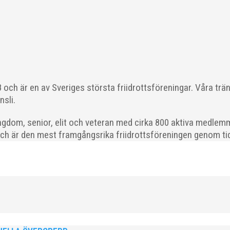
ärkelserna till MAI och Kalvinknatet – Lasses skötebarn i alla år. M
lats för att ta emot hyllningarna. –...
och är en av Sveriges största friidrottsföreningar. Våra trä
nsli.
gdom, senior, elit och veteran med cirka 800 aktiva medlemm
och är den mest framgångsrika friidrottsföreningen genom tide
 från MAI RUNNERS som sprang det mysiga Sylvesterloppet på självas
, med tidtagning på de fem främsta i varje...