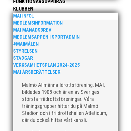
utmärkelserna till MAI och Kalvinknatet – Lasses
FUNKTIONÄRSUPPDRAG
skötebarn i alla år. MAI-delegationen fick ta emot
KLUBBEN
priset ”Årets pulshöjare”, och bland annat fanns
MAI INFO
ordförande Fredrik Wennolf på plats för att ta emot
MEDLEMSINFORMATION
hyllningarna. –...
MAI MÅNADSBREV
MEDLEMSAPPEN I SPORTADMIN
#MAIMÅLEN
STYRELSEN
STADGAR
VERKSAMHETSPLAN 2024-2025
MAI ÅRSBERÄTTELSER
Som traditionen bjuder så var vi ett helt gäng löpare
Malmö Allmänna Idrottsförening, MAI,
från MAI RUNNERS som sprang det mysiga
bildades 1908 och är en av Sveriges
Sylvesterloppet på självaste nyårsafton. Formen är
största friidrottsföreningar. Våra
enkel, ett eller två varv runt Pildammsparken (2,7 km
respektive 5,4 kilometer), med tidtagning på de fem
träningsgrupper hittar du på Malmö
främsta i varje...
Stadion och i friidrottshallen Atleticum,
där du också hittar vårt kansli.