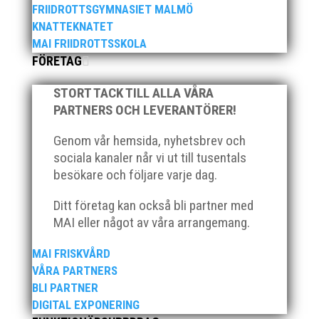
FRIIDROTTSGYMNASIET MALMÖ
KNATTEKNATET
MAI FRIIDROTTSSKOLA
FÖRETAG
STORT TACK TILL ALLA VÅRA
2025 innebar något av ett internationellt genombrott
PARTNERS OCH LEVERANTÖRER!
för MAI:s kulstötare Wictor Petersson. Året gav
svenskt rekord, EM-silver inomhus, dessutom sexa på
Genom vår hemsida, nyhetsbrev och
VM inomhus och elva på VM ute i somras. Och en
sociala kanaler når vi ut till tusentals
stark tro på framtiden efter några motiga år när inte
besökare och följare varje dag.
så mycket hänt...
Ditt företag kan också bli partner med
MAI eller något av våra arrangemang.
MAI FRISKVÅRD
VÅRA PARTNERS
BLI PARTNER
När Friidrottssverige samlades för fest gick en av
DIGITAL EXPONERING