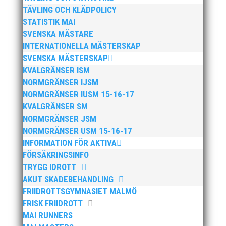
TÄVLING OCH KLÄDPOLICY
STATISTIK MAI
SVENSKA MÄSTARE
INTERNATIONELLA MÄSTERSKAP
Publicerat tidigare
SVENSKA MÄSTERSKAP
KVALGRÄNSER ISM
NORMGRÄNSER IJSM
NORMGRÄNSER IUSM 15-16-17
KVALGRÄNSER SM
NORMGRÄNSER JSM
Bilder från Stafett-SM 2026. Foto: Thomas
NORMGRÄNSER USM 15-16-17
Leandersson Fler bilder från MAI:s Årsmöte 2026
INFORMATION FÖR AKTIVA
FÖRSÄKRINGSINFO
TRYGG IDROTT
AKUT SKADEBEHANDLING
FRIIDROTTSGYMNASIET MALMÖ
FRISK FRIIDROTT
MAI RUNNERS