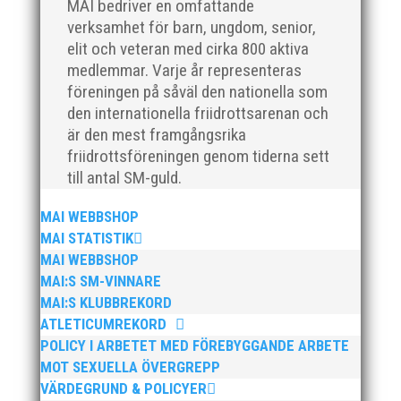
MAI bedriver en omfattande
verksamhet för barn, ungdom, senior,
elit och veteran med cirka 800 aktiva
medlemmar. Varje år representeras
Klubbchef – Malmö Allmänna Idrottsförening (MAI)
föreningen på såväl den nationella som
Vill du vara med och skapa glädje, gemenskap och
utveckling i en av Sveriges största
den internationella friidrottsarenan och
friidrottsföreningar? Malmö Allmänna Idrottsförening
är den mest framgångsrika
– MAI – söker en engagerad, strategisk,
friidrottsföreningen genom tiderna sett
relationsbyggande och affärsinriktad...
till antal SM-guld.
MAI WEBBSHOP
MAI STATISTIK
MAI WEBBSHOP
MAI:S SM-VINNARE
MAI:S KLUBBREKORD
ATLETICUMREKORD
POLICY I ARBETET MED FÖREBYGGANDE ARBETE
MOT SEXUELLA ÖVERGREPP
För mig har Lasse betytt oerhört mycket på flera
VÄRDEGRUND & POLICYER
plan. På 80- och 90-talet, då jag själv var aktiv, var