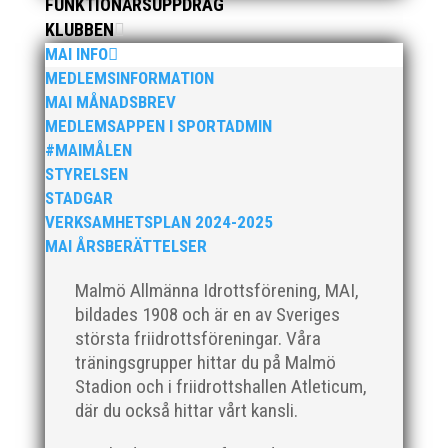
FUNKTIONÄRSUPPDRAG
KLUBBEN
MAI INFO
MEDLEMSINFORMATION
MAI MÅNADSBREV
MEDLEMSAPPEN I SPORTADMIN
#MAIMÅLEN
STYRELSEN
STADGAR
VERKSAMHETSPLAN 2024-2025
MAI ÅRSBERÄTTELSER
Malmö Allmänna Idrottsförening, MAI,
bildades 1908 och är en av Sveriges
största friidrottsföreningar. Våra
träningsgrupper hittar du på Malmö
Nationaldagen firade detta glada och positiva gäng i
Stadion och i friidrottshallen Atleticum,
Ystad för att tillsammans tävla i "Kraftmätningen"
där du också hittar vårt kansli.
som är en lagtävling för 13-14 åringar. Ett kval som
genomfördes tillsammans med IFK Ystad och IFK