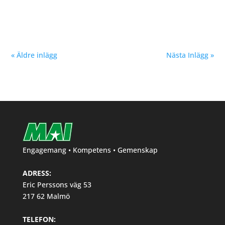
Marcus Asker, P16, 4 KM, tid 11:22,8, kom trea på
Terräng-SM 2021 i Höganäs. Stort grattis önskar MAI
« Äldre inlägg
Nästa Inlägg »
Engagemang • Kompetens • Gemenskap
ADRESS:
Eric Perssons väg 53
217 62 Malmö
TELEFON: