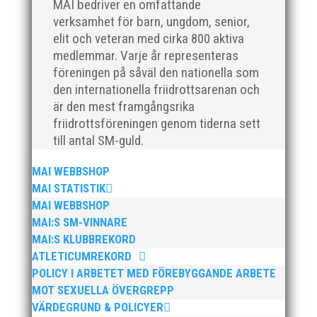
MAI bedriver en omfattande
Helsingborg. Tappra ungdomar som kämpade ihop i
verksamhet för barn, ungdom, senior,
både ur...
elit och veteran med cirka 800 aktiva
medlemmar. Varje år representeras
föreningen på såväl den nationella som
den internationella friidrottsarenan och
är den mest framgångsrika
friidrottsföreningen genom tiderna sett
Äntligen kunde våra äldre ungdomar åka på
till antal SM-guld.
träningsläger utomlands. Pandemin har gjort att det
inte varit möjligt så en lång väntan och ett härligt
MAI WEBBSHOP
gäng med massa energi har snart varit iväg en vecka.
MAI STATISTIK
Bra och fokuserade träningar med mycket glädje hela
MAI WEBBSHOP
dagarna....
MAI:S SM-VINNARE
MAI:S KLUBBREKORD
ATLETICUMREKORD
POLICY I ARBETET MED FÖREBYGGANDE ARBETE
MOT SEXUELLA ÖVERGREPP
VÄRDEGRUND & POLICYER
På lunchen i fredags höll MAI löparen Johan Larsson