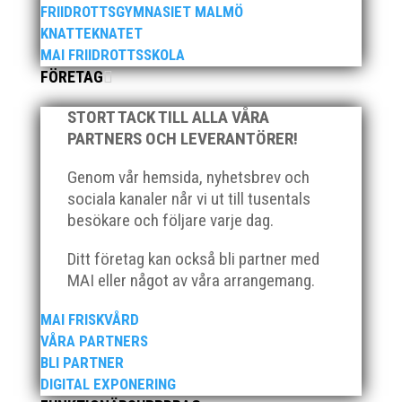
FRIIDROTTSGYMNASIET MALMÖ
KNATTEKNATET
MAI FRIIDROTTSSKOLA
FÖRETAG
MAI hälsar välkommen till Pepparkaksspelen i
Atleticum, Malmö, 10-11 december 2022
STORT TACK TILL ALLA VÅRA
PARTNERS OCH LEVERANTÖRER!
För mer info och anmälan, klicka här!
Genom vår hemsida, nyhetsbrev och
sociala kanaler når vi ut till tusentals
besökare och följare varje dag.
Ditt företag kan också bli partner med
Bild 2, från vänster: Johan Färemo, Alice Gossner,
MAI eller något av våra arrangemang.
Daniel Johansson, Yvonne Gossner Vår
motionsgrupp MAI RUNNERS dominerade
MAI FRISKVÅRD
Kalkbrottsloppets damklass. Alice Gossner vann och
VÅRA PARTNERS
Maria Wedgeworth knep bronsplatsen! Tvåa i loppet
BLI PARTNER
blev Lisa Malmodin. Lisa sprang i...
DIGITAL EXPONERING