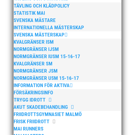
TÄVLING OCH KLÄDPOLICY
STATISTIK MAI
SVENSKA MÄSTARE
INTERNATIONELLA MÄSTERSKAP
Publicerat tidigare
SVENSKA MÄSTERSKAP
KVALGRÄNSER ISM
NORMGRÄNSER IJSM
NORMGRÄNSER IUSM 15-16-17
KVALGRÄNSER SM
Söndagen den 13 november arrangerar vi återigen
NORMGRÄNSER JSM
vårt höstlopp med en snabb och platt bana i
NORMGRÄNSER USM 15-16-17
natursköna Bunkeflostrand strax söder om
INFORMATION FÖR AKTIVA
Öresundsbron. Distanserna 5 KM och 10 KM Anmälan
FÖRSÄKRINGSINFO
och info, klicka här!
TRYGG IDROTT
AKUT SKADEBEHANDLING
FRIIDROTTSGYMNASIET MALMÖ
FRISK FRIIDROTT
MAI RUNNERS