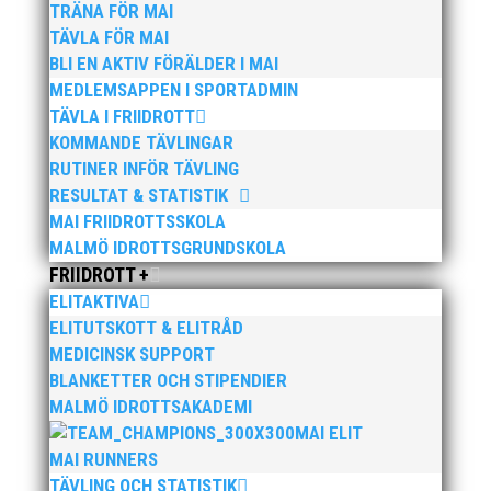
TRÄNA FÖR MAI
TÄVLA FÖR MAI
>>
Fler bilder, klicka här!
BLI EN AKTIV FÖRÄLDER I MAI
MEDLEMSAPPEN I SPORTADMIN
TÄVLA I FRIIDROTT
KOMMANDE TÄVLINGAR
RUTINER INFÖR TÄVLING
RESULTAT & STATISTIK
MAI FRIIDROTTSSKOLA
MALMÖ IDROTTSGRUNDSKOLA
Foto: Hans Wiberg
FRIIDROTT +
>>
Fler bilder, klicka här!
ELITAKTIVA
ELITUTSKOTT & ELITRÅD
MEDICINSK SUPPORT
BLANKETTER OCH STIPENDIER
MALMÖ IDROTTSAKADEMI
MAI ELIT
MAI RUNNERS
TÄVLING OCH STATISTIK