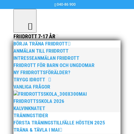
040-86 900
FRIIDROTT 7-17 ÅR
BÖRJA TRÄNA FRIIDROTT
Bilder från PALLAS-SPELEN 2014
ANMÄLAN TILL FRIIDROTT
INTRESSEANMÄLAN FRIIDROTT
feb 9, 2014
|
Okategoriserade
FRIIDROTT FÖR BARN OCH UNGDOMAR
NY FRIIDROTTSFÖRÄLDER?
Bilder från PALLAS-SPELEN 2014 i Atleticum, Malmö.
TRYGG IDROTT
VANLIGA FRÅGOR
MAI
FRIIDROTTSSKOLA 2026
KALVINKNATET
TRÄNINGSTIDER
FÖRSTA TRÄNINGSTILLFÄLLE HÖSTEN 2025
TRÄNA & TÄVLA I MAI
Foto: Stig Nilsson