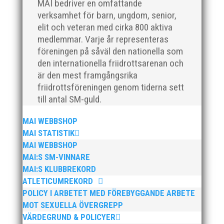
MAI bedriver en omfattande
Götalandsmästerskapen är Västsvenska, Göteborg,...
verksamhet för barn, ungdom, senior,
elit och veteran med cirka 800 aktiva
medlemmar. Varje år representeras
föreningen på såväl den nationella som
den internationella friidrottsarenan och
är den mest framgångsrika
I helgen anordnades Malmö Indoor Challenge i
friidrottsföreningen genom tiderna sett
Atleticum, en av MAI:s egna inomhusarrangemang
och med ungdom, senior och veterantävling i
till antal SM-guld.
friidrott. De allra yngsta var med på ”Prova-På-
Tävling". Det blev en härlig tävlingshelg med många
MAI WEBBSHOP
fina resultat med över 1650...
MAI STATISTIK
MAI WEBBSHOP
MAI:S SM-VINNARE
MAI:S KLUBBREKORD
ATLETICUMREKORD
POLICY I ARBETET MED FÖREBYGGANDE ARBETE
Efter en noggrann och lång rekryteringsprocess är vi
MOT SEXUELLA ÖVERGREPP
glada att kunna välkomna vår nya klubbdirektör,
VÄRDEGRUND & POLICYER