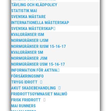
Publicerat tidigare
TÄVLING OCH KLÄDPOLICY
STATISTIK MAI
SVENSKA MÄSTARE
INTERNATIONELLA MÄSTERSKAP
SVENSKA MÄSTERSKAP
Nu kan du se när första och sista träningstillfälle för
KVALGRÄNSER ISM
Hösten 2024. Klicka här!
NORMGRÄNSER IJSM
NORMGRÄNSER IUSM 15-16-17
KVALGRÄNSER SM
NORMGRÄNSER JSM
NORMGRÄNSER USM 15-16-17
INFORMATION FÖR AKTIVA
Malmöloppet gick av stapeln i lördags i ett riktigt
FÖRSÄKRINGSINFO
ruskväder. Fast det bromsade inte vår löpargrupp
TRYGG IDROTT
som verkligen visade framfötterna.
AKUT SKADEBEHANDLING
FRIIDROTTSGYMNASIET MALMÖ
FRISK FRIIDROTT
MAI RUNNERS