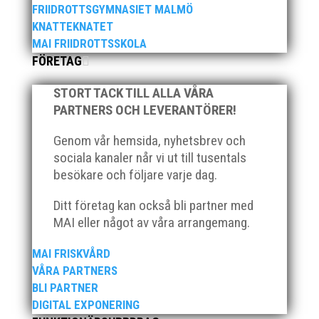
FRIIDROTTSGYMNASIET MALMÖ
KNATTEKNATET
MAI FRIIDROTTSSKOLA
FÖRETAG
I sommar anordnas vår uppskattade friidrottsskola
STORT TACK TILL ALLA VÅRA
för barn födda 2012-2018. Varje vecka är fylld av
PARTNERS OCH LEVERANTÖRER!
friidrott, lek och gemenskap. Självklart ingår t-shirt,
diplom, fika, lunch och mellanmål i avgiften. v.25 (17-
Genom vår hemsida, nyhetsbrev och
20 juni) v.26 (24-28 juni) v.27 (1-5 juli) Efter att ha...
sociala kanaler når vi ut till tusentals
besökare och följare varje dag.
Ditt företag kan också bli partner med
MAI eller något av våra arrangemang.
Över hundra personer infann sig till årsmötet som
MAI FRISKVÅRD
ägde rum på onsdagskvällen på Erics Bar &
VÅRA PARTNERS
Restaurang på Stadionområdet.
BLI PARTNER
DIGITAL EXPONERING