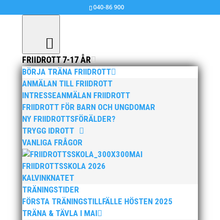
040-86 900
FRIIDROTT 7-17 ÅR
BÖRJA TRÄNA FRIIDROTT
ANMÄLAN TILL FRIIDROTT
jul 7, 2010
|
Ingen kategori
,
MAI MASTERS
INTRESSEANMÄLAN FRIIDROTT
FRIIDROTT FÖR BARN OCH UNGDOMAR
Se VIDEO! DM i Eslöv, Diskus(Klicka Här)
NY FRIIDROTTSFÖRÄLDER?
TRYGG IDROTT
VANLIGA FRÅGOR
MAI
FRIIDROTTSSKOLA 2026
KALVINKNATET
TRÄNINGSTIDER
FÖRSTA TRÄNINGSTILLFÄLLE HÖSTEN 2025
Publicerat tidigare
TRÄNA & TÄVLA I MAI