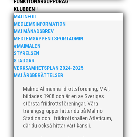
FUNKTIONÄRSUPPDRAG
KLUBBEN
MAI INFO
MEDLEMSINFORMATION
MAI MÅNADSBREV
I helgen anordnades Malmö Indoor Challenge i
MEDLEMSAPPEN I SPORTADMIN
Atleticum, en av MAI:s egna inomhusarrangemang
#MAIMÅLEN
och med ungdom, senior och veterantävling i
STYRELSEN
friidrott. De allra yngsta var med på ”Prova-På-
STADGAR
Tävling". Det blev en härlig tävlingshelg med många
VERKSAMHETSPLAN 2024-2025
fina resultat med över 1650...
MAI ÅRSBERÄTTELSER
Malmö Allmänna Idrottsförening, MAI,
bildades 1908 och är en av Sveriges
största friidrottsföreningar. Våra
träningsgrupper hittar du på Malmö
Efter en noggrann och lång rekryteringsprocess är vi
Stadion och i friidrottshallen Atleticum,
glada att kunna välkomna vår nya klubbdirektör,
där du också hittar vårt kansli.
Peter Karlsson, till vårt team. Med hans tidigare
erfarenhet och expertis från sina fyra år som