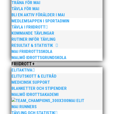
TRÄNA FÖR MAI
TÄVLA FÖR MAI
BLI EN AKTIV FÖRÄLDER I MAI
MEDLEMSAPPEN I SPORTADMIN
Nu kan du se när första och sista träningstillfälle för
TÄVLA I FRIIDROTT
Hösten 2024. Klicka här!
KOMMANDE TÄVLINGAR
RUTINER INFÖR TÄVLING
RESULTAT & STATISTIK
MAI FRIIDROTTSSKOLA
MALMÖ IDROTTSGRUNDSKOLA
FRIIDROTT +
Malmöloppet gick av stapeln i lördags i ett riktigt
ELITAKTIVA
ruskväder. Fast det bromsade inte vår löpargrupp
ELITUTSKOTT & ELITRÅD
som verkligen visade framfötterna.
MEDICINSK SUPPORT
BLANKETTER OCH STIPENDIER
MALMÖ IDROTTSAKADEMI
MAI ELIT
MAI RUNNERS
TÄVLING OCH STATISTIK