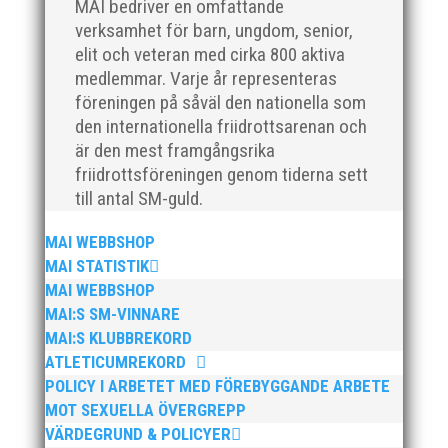
MAI bedriver en omfattande
klubbchef på IF Kville i Göteborg är vi övertygade om
verksamhet för barn, ungdom, senior,
att han kommer...
elit och veteran med cirka 800 aktiva
medlemmar. Varje år representeras
föreningen på såväl den nationella som
den internationella friidrottsarenan och
är den mest framgångsrika
friidrottsföreningen genom tiderna sett
Den 24-25 februari var det SM för juniorer (K22/M22 -
till antal SM-guld.
P17/F17) i Örebro. MAI hade många fina framgångar.
En trupp om 14 ungdomar åkte upp till Örebro och
MAI WEBBSHOP
tog med sig 1 guld, 1 silver och 3 brons hem till
MAI STATISTIK
Malmö. Utöver det många finalplatser och fina...
MAI WEBBSHOP
MAI:S SM-VINNARE
MAI:S KLUBBREKORD
ATLETICUMREKORD
POLICY I ARBETET MED FÖREBYGGANDE ARBETE
MOT SEXUELLA ÖVERGREPP
Ny friidrottsförälder? Se hit! Svenska
VÄRDEGRUND & POLICYER
Friidrottsförbundets digitala föräldrautbildning riktar