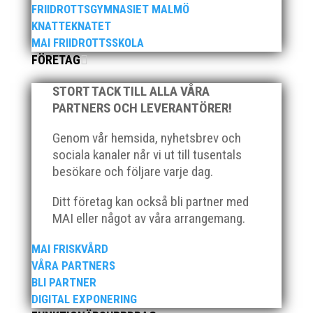
FRIIDROTTSGYMNASIET MALMÖ
KNATTEKNATET
MAI FRIIDROTTSSKOLA
FÖRETAG
STORT TACK TILL ALLA VÅRA
PARTNERS OCH LEVERANTÖRER!
Genom vår hemsida, nyhetsbrev och
sociala kanaler når vi ut till tusentals
besökare och följare varje dag.
Nationaldagen firade detta glada och positiva gäng i
Ystad för att tillsammans tävla i "Kraftmätningen"
Ditt företag kan också bli partner med
som är en lagtävling för 13-14 åringar. Ett kval som
MAI eller något av våra arrangemang.
genomfördes tillsammans med IFK Ystad och IFK
Helsingborg. Tappra ungdomar som kämpade ihop i
MAI FRISKVÅRD
både ur...
VÅRA PARTNERS
BLI PARTNER
DIGITAL EXPONERING