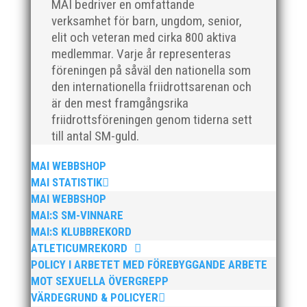
MAI bedriver en omfattande
verksamhet för barn, ungdom, senior,
elit och veteran med cirka 800 aktiva
medlemmar. Varje år representeras
föreningen på såväl den nationella som
den internationella friidrottsarenan och
Som medlem hos MAI får du nu två platser för priset
är den mest framgångsrika
av en på löpcoachning under våren. Missa för all del
friidrottsföreningen genom tiderna sett
inte denna fantastiska möjlighet! >> Anmäl er i
till antal SM-guld.
gruppen här!
MAI WEBBSHOP
MAI STATISTIK
MAI WEBBSHOP
MAI:S SM-VINNARE
MAI:S KLUBBREKORD
ATLETICUMREKORD
POLICY I ARBETET MED FÖREBYGGANDE ARBETE
Här får du möjlighet att skaffat dig viktig kunskap och
ett bra första nätverk för internationella frågor inom
MOT SEXUELLA ÖVERGREPP
idrotten. Under totalt fyra dagar kommer du att få
VÄRDEGRUND & POLICYER