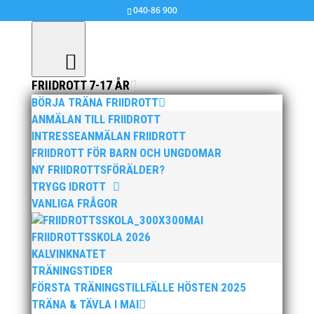
040-86 900
FRIIDROTT 7-17 ÅR
BÖRJA TRÄNA FRIIDROTT
ANMÄLAN TILL FRIIDROTT
jul 10, 2010
|
Ingen kategori
,
MAI MASTERS
INTRESSEANMÄLAN FRIIDROTT
FRIIDROTT FÖR BARN OCH UNGDOMAR
Se VIDEO! DM i Eslöv, Höjdhopp-Helen-och-Anna,
NY FRIIDROTTSFÖRÄLDER?
(Klicka Här)
TRYGG IDROTT
VANLIGA FRÅGOR
MAI
FRIIDROTTSSKOLA 2026
KALVINKNATET
TRÄNINGSTIDER
FÖRSTA TRÄNINGSTILLFÄLLE HÖSTEN 2025
Publicerat tidigare
TRÄNA & TÄVLA I MAI