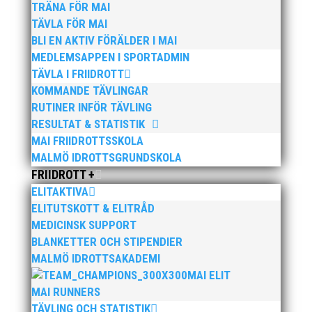
TRÄNA FÖR MAI
TÄVLA FÖR MAI
BLI EN AKTIV FÖRÄLDER I MAI
MEDLEMSAPPEN I SPORTADMIN
TÄVLA I FRIIDROTT
Söndagen den 13 november arrangerar vi återigen
KOMMANDE TÄVLINGAR
vårt höstlopp med en snabb och platt bana i
RUTINER INFÖR TÄVLING
natursköna Bunkeflostrand strax söder om
RESULTAT & STATISTIK
Öresundsbron. Distanserna 5 KM och 10 KM Anmälan
MAI FRIIDROTTSSKOLA
och info, klicka här!
MALMÖ IDROTTSGRUNDSKOLA
FRIIDROTT +
ELITAKTIVA
ELITUTSKOTT & ELITRÅD
MEDICINSK SUPPORT
BLANKETTER OCH STIPENDIER
I mitten på förra veckan fylldes Atleticum med
MALMÖ IDROTTSAKADEMI
hundratals förväntansfulla och sprudlande barn från
MAI ELIT
totalt 25 olika skolor på MAIs årliga Malmö
MAI RUNNERS
Skolmästerskap. Skolorna på plats tävlade mot
TÄVLING OCH STATISTIK
varandra i friidrottsgrenarna: 60m, längdhopp,