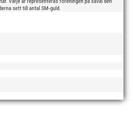
ar. Varje år representeras föreningen på såväl den
rna sett till antal SM-guld.
liga familjefesten runt om i Skåne. Vi tror tjänsten
olms IF har verkligen lyckats skapa ett familjärt