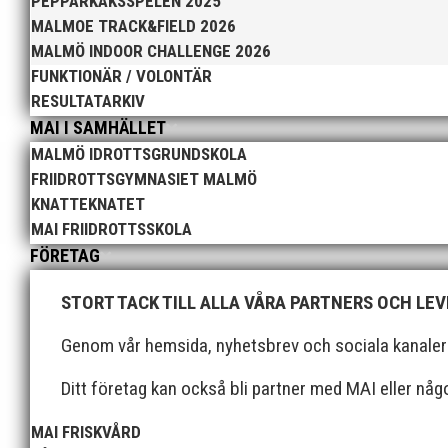
PEPPARKAKSSPELEN 2025
MALMOE TRACK&FIELD 2026
I helgen anordnades Malmö Indoor Challenge i Atleti
med på ”Prova-På-Tävling". Det blev en härlig tävlin
MALMÖ INDOOR CHALLENGE 2026
FUNKTIONÄR / VOLONTÄR
RESULTATARKIV
MAI I SAMHÄLLET
MALMÖ IDROTTSGRUNDSKOLA
FRIIDROTTSGYMNASIET MALMÖ
KNATTEKNATET
Efter en noggrann och lång rekryteringsprocess är vi 
MAI FRIIDROTTSSKOLA
expertis från sina fyra år som klubbchef på IF Kville 
FÖRETAG
STORT TACK TILL ALLA VÅRA PARTNERS OCH LE
Genom vår hemsida, nyhetsbrev och sociala kanaler nå
Ditt företag kan också bli partner med MAI eller nå
Den 24-25 februari var det SM för juniorer (K22/M22
MAI FRISKVÅRD
guld, 1 silver och 3 brons hem till Malmö. Utöver det 