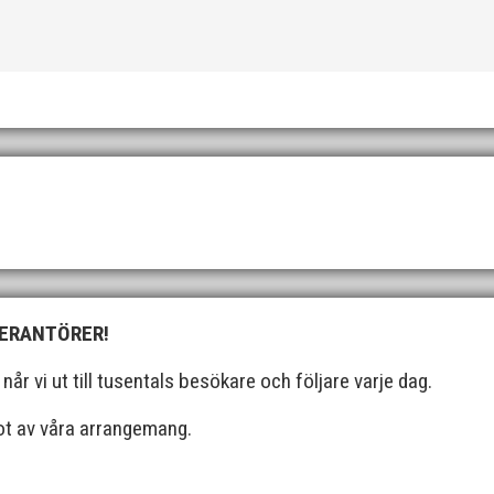
cum, en av MAI:s egna inomhusarrangemang och med ungdom, senior o
gshelg med många fina resultat med över 1650...
glada att kunna välkomna vår nya klubbdirektör, Peter Karlsson, ti
i Göteborg är vi övertygade om att han kommer...
VERANTÖRER!
r vi ut till tusentals besökare och följare varje dag.
got av våra arrangemang.
 - P17/F17) i Örebro. MAI hade många fina framgångar. En trupp om
många finalplatser och fina...