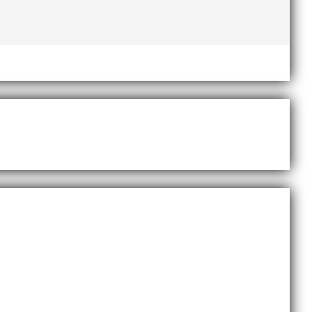
ch veterantävling i friidrott. De allra yngsta var
ll vårt team. Med hans tidigare erfarenhet och
 14 ungdomar åkte upp till Örebro och tog med sig 1