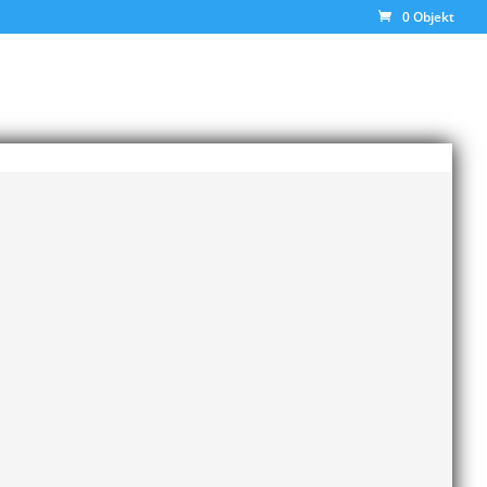
0 Objekt
la hetare än en Rionatt. Oavsett om du är