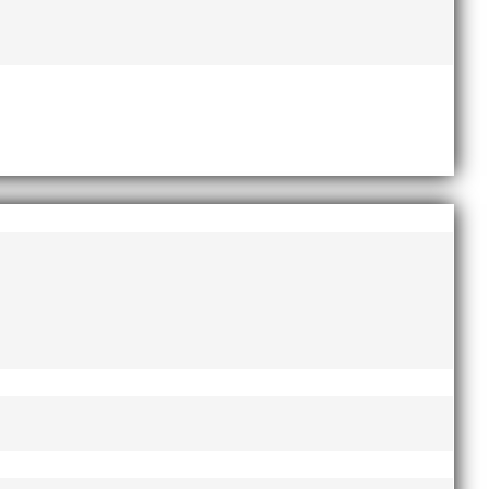
us på häck och sprint. Träffen riktar sig till ALLA
Götalandsmästerskapen för 13-14 åringar. De distrikt