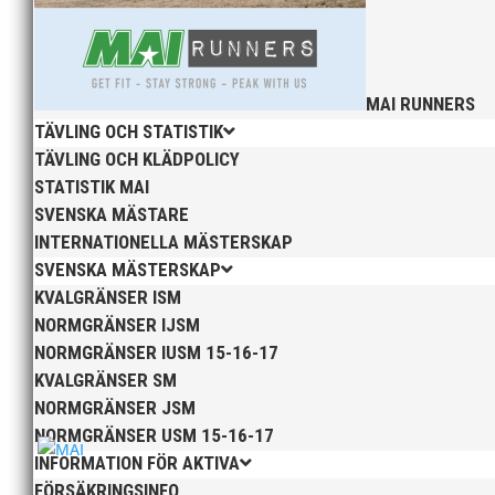
MAI RUNNERS
TÄVLING OCH STATISTIK
TÄVLING OCH KLÄDPOLICY
I sommar anordnas vår uppskattade friidrottsskola för 
STATISTIK MAI
och mellanmål i avgiften. v.25 (17-20 juni) v.26 (24-28 ju
SVENSKA MÄSTARE
INTERNATIONELLA MÄSTERSKAP
SVENSKA MÄSTERSKAP
KVALGRÄNSER ISM
NORMGRÄNSER IJSM
NORMGRÄNSER IUSM 15-16-17
KVALGRÄNSER SM
Över hundra personer infann sig till årsmötet som ä
NORMGRÄNSER JSM
NORMGRÄNSER USM 15-16-17
INFORMATION FÖR AKTIVA
FÖRSÄKRINGSINFO