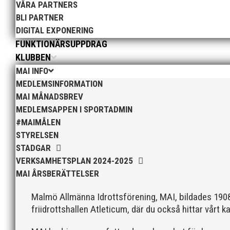
VÅRA PARTNERS
BLI PARTNER
DIGITAL EXPONERING
FUNKTIONÄRSUPPDRAG
KLUBBEN
MAI INFO
MEDLEMSINFORMATION
Ny friidrottsförälder? Se hit! Svenska Friidrottsförbun
MAI MÅNADSBREV
och ny in i föreningslivet, eller vill du bara bättra p
MEDLEMSAPPEN I SPORTADMIN
#MAIMÅLEN
STYRELSEN
STADGAR
VERKSAMHETSPLAN 2024-2025
MAI ÅRSBERÄTTELSER
Friidrottsåret inleddes med att MAI:s barn- och ungd
Malmö Allmänna Idrottsförening, MAI, bildades 1908 
antal aktiva 2007 och äldre. Quality Games är en av
friidrottshallen Atleticum, där du också hittar vårt ka