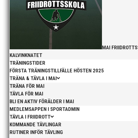
MAI FRIIDROTT
KALVINKNATET
TRÄNINGSTIDER
FÖRSTA TRÄNINGSTILLFÄLLE HÖSTEN 2025
TRÄNA & TÄVLA I MAI
TRÄNA FÖR MAI
Nu kan du se när första och sista träningstillfälle för
TÄVLA FÖR MAI
BLI EN AKTIV FÖRÄLDER I MAI
MEDLEMSAPPEN I SPORTADMIN
TÄVLA I FRIIDROTT
KOMMANDE TÄVLINGAR
RUTINER INFÖR TÄVLING