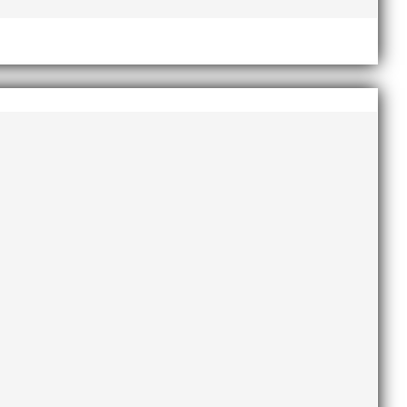
e framfötterna.
ång sikt. Därefter genomförs en analys av klubbens
rbete att bli Sveriges bästa friidrottsförening.