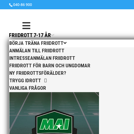
040-86 900
FRIIDROTT 7-17 ÅR
BÖRJA TRÄNA FRIIDROTT
ANMÄLAN TILL FRIIDROTT
INTRESSEANMÄLAN FRIIDROTT
okt 23, 2012
|
Okategoriserade
FRIIDROTT FÖR BARN OCH UNGDOMAR
NY FRIIDROTTSFÖRÄLDER?
TRYGG IDROTT
VANLIGA FRÅGOR
Midnattsloppet har kommit till Malmö. Du spri
nybörjare eller elit blir det den bästa mil du s
Vi ses på startlinjen!
Midnattsloppet i Malmö arrangeras lördag d
Mer om Midnattsloppet och anmälan, klicka h