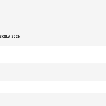
SSKOLA 2026
Publicerat tidigare
 Hösten 2024. Klicka här!