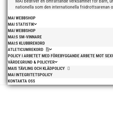
MAI bedriver en omfattande verksamhet för barn, un
nationella som den internationella friidrottsarenan 
MAI WEBBSHOP
MAI STATISTIK
MAI WEBBSHOP
Nu söker vi dig som vill vara med i utvecklingen av Sv
passar dig som trivs med att träffa nya människor, sam
MAI:S SM-VINNARE
MAI:S KLUBBREKORD
ATLETICUMREKORD
POLICY I ARBETET MED FÖREBYGGANDE ARBETE MOT SE
VÄRDEGRUND & POLICYER
MAIS TÄVLING OCH KLÄDPOLICY
MAI INTEGRITETSPOLICY
Vi i motionsgruppen MAI RUNNERS har som tradition at
KONTAKTA OSS
och mysigt litet lopp med fokus på upplevelse och glä