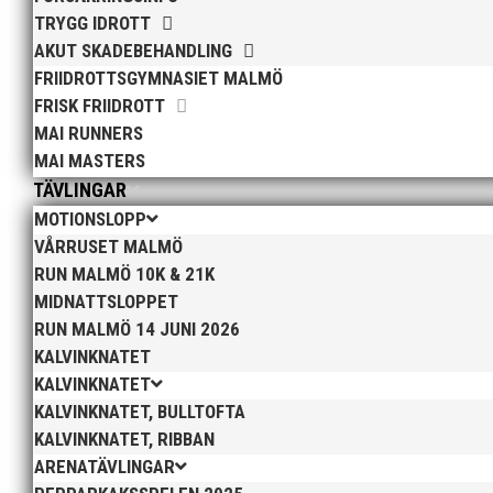
TRYGG IDROTT
AKUT SKADEBEHANDLING
FRIIDROTTSGYMNASIET MALMÖ
Klubb Skåne bjuder in till årets första grengruppsträ
FRISK FRIIDROTT
tränare samt aktiva födda 2007–2010. Har ni en aktiv s
MAI RUNNERS
MAI MASTERS
TÄVLINGAR
MOTIONSLOPP
VÅRRUSET MALMÖ
RUN MALMÖ 10K & 21K
MIDNATTSLOPPET
Den 16-17 mars är det dags igen för ett MAI arrange
RUN MALMÖ 14 JUNI 2026
som ingår i Götalandsregionen och deltar med lag i 
KALVINKNATET
KALVINKNATET
KALVINKNATET, BULLTOFTA
KALVINKNATET, RIBBAN
ARENATÄVLINGAR