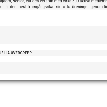
gdom, senior, elit och veteran med cirka 800 aktiva medlemm
och är den mest framgångsrika friidrottsföreningen genom tide
eriges största barnlopp och som vill vara med och bidra till den här
arbeta och inte är rädd för att jobba fysiskt.
XUELLA ÖVERGREPP
t springa Sylvesterloppet på nyårsafton. Arrangörsklubben Heleneh
dje snarare än på prestation. Exempelvis...