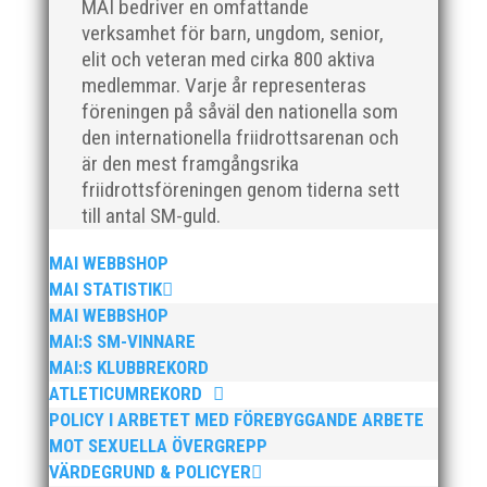
MAI bedriver en omfattande
verksamhet för barn, ungdom, senior,
elit och veteran med cirka 800 aktiva
medlemmar. Varje år representeras
föreningen på såväl den nationella som
den internationella friidrottsarenan och
är den mest framgångsrika
friidrottsföreningen genom tiderna sett
Nationaldagen firade detta glada och positiva gäng i
till antal SM-guld.
Ystad för att tillsammans tävla i "Kraftmätningen"
som är en lagtävling för 13-14 åringar. Ett kval som
MAI WEBBSHOP
genomfördes tillsammans med IFK Ystad och IFK
MAI STATISTIK
Helsingborg. Tappra ungdomar som kämpade ihop i
MAI WEBBSHOP
både ur...
MAI:S SM-VINNARE
MAI:S KLUBBREKORD
ATLETICUMREKORD
POLICY I ARBETET MED FÖREBYGGANDE ARBETE
MOT SEXUELLA ÖVERGREPP
VÄRDEGRUND & POLICYER