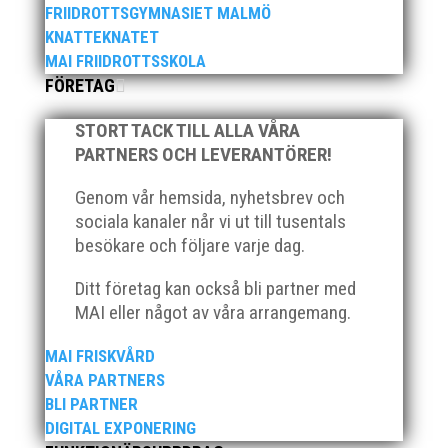
FRIIDROTTSGYMNASIET MALMÖ
KNATTEKNATET
MAI FRIIDROTTSSKOLA
FÖRETAG
STORT TACK TILL ALLA VÅRA
Sveriges sprinterdrottning Julia Henriksson har valt
PARTNERS OCH LEVERANTÖRER!
att fortsättningsvis tävla för MAI. – Det kan ge mig
jättemycket med stafettsatsning, lag-SM och annat
Genom vår hemsida, nyhetsbrev och
som jag inte haft möjlighet till i Helsingborg. Jag får
bättre förutsättningar i Malmö. Det är en större...
sociala kanaler når vi ut till tusentals
besökare och följare varje dag.
Ditt företag kan också bli partner med
MAI eller något av våra arrangemang.
MAI FRISKVÅRD
MAI hälsar välkommen till Pepparkaksspelen i
VÅRA PARTNERS
Atleticum, Malmö, 10-11 december 2022
BLI PARTNER
För mer info och anmälan, klicka här!
DIGITAL EXPONERING