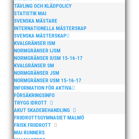
TÄVLING OCH KLÄDPOLICY
STATISTIK MAI
SVENSKA MÄSTARE
INTERNATIONELLA MÄSTERSKAP
SVENSKA MÄSTERSKAP
KVALGRÄNSER ISM
NORMGRÄNSER IJSM
NORMGRÄNSER IUSM 15-16-17
KVALGRÄNSER SM
NORMGRÄNSER JSM
NORMGRÄNSER USM 15-16-17
INFORMATION FÖR AKTIVA
FÖRSÄKRINGSINFO
TRYGG IDROTT
AKUT SKADEBEHANDLING
Publicerat tidigare
FRIIDROTTSGYMNASIET MALMÖ
FRISK FRIIDROTT
MAI RUNNERS