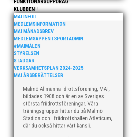
FUNKTIONÄRSUPPDRAG
KLUBBEN
MAI INFO
MEDLEMSINFORMATION
MAI MÅNADSBREV
Bild 2, från vänster: Johan Färemo, Alice Gossner,
MEDLEMSAPPEN I SPORTADMIN
Daniel Johansson, Yvonne Gossner Vår
#MAIMÅLEN
motionsgrupp MAI RUNNERS dominerade
STYRELSEN
Kalkbrottsloppets damklass. Alice Gossner vann och
STADGAR
Maria Wedgeworth knep bronsplatsen! Tvåa i loppet
VERKSAMHETSPLAN 2024-2025
blev Lisa Malmodin. Lisa sprang i...
MAI ÅRSBERÄTTELSER
Malmö Allmänna Idrottsförening, MAI,
bildades 1908 och är en av Sveriges
största friidrottsföreningar. Våra
träningsgrupper hittar du på Malmö
Stadion och i friidrottshallen Atleticum,
där du också hittar vårt kansli.