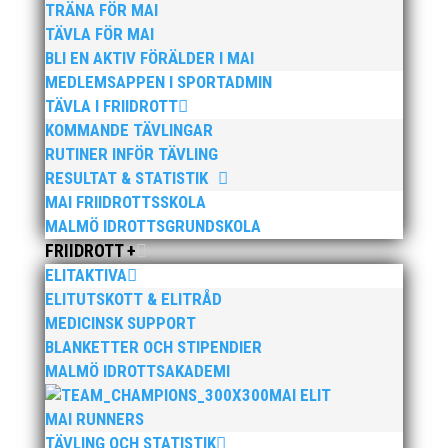
Se filmen här
:
TRÄNA FÖR MAI
TÄVLA FÖR MAI
BLI EN AKTIV FÖRÄLDER I MAI
MEDLEMSAPPEN I SPORTADMIN
TÄVLA I FRIIDROTT
KOMMANDE TÄVLINGAR
RUTINER INFÖR TÄVLING
RESULTAT & STATISTIK
MAI FRIIDROTTSSKOLA
MALMÖ IDROTTSGRUNDSKOLA
FRIIDROTT +
ELITAKTIVA
ELITUTSKOTT & ELITRÅD
MEDICINSK SUPPORT
BLANKETTER OCH STIPENDIER
MALMÖ IDROTTSAKADEMI
MAI ELIT
MAI RUNNERS
TÄVLING OCH STATISTIK