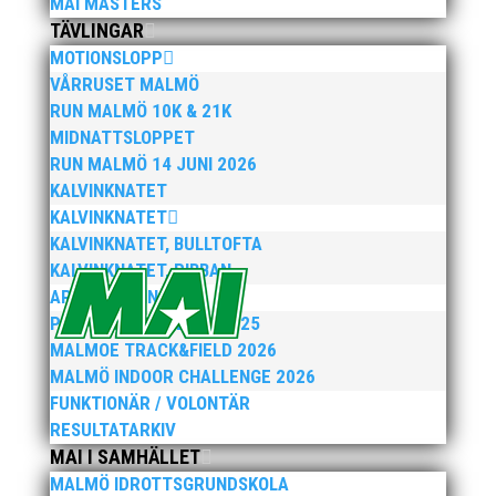
MAI MASTERS
TÄVLINGAR
MOTIONSLOPP
VÅRRUSET MALMÖ
RUN MALMÖ 10K & 21K
MIDNATTSLOPPET
RUN MALMÖ 14 JUNI 2026
Efter att årsmötet avslutats följde en kväll med
KALVINKNATET
stipendieutdelning, mat och underhållning.
KALVINKNATET
Bilder från denna del hittar ni i länken nedan.
KALVINKNATET, BULLTOFTA
Stort tack till Bengt Bendéus som möjliggjorde
KALVINKNATET, RIBBAN
och generöst finansierade denna del av
kvällen. Fler bilder från MAI:s Årsmöte...
ARENATÄVLINGAR
PEPPARKAKSSPELEN 2025
MALMOE TRACK&FIELD 2026
MALMÖ INDOOR CHALLENGE 2026
FUNKTIONÄR / VOLONTÄR
RESULTATARKIV
MAI I SAMHÄLLET
MALMÖ IDROTTSGRUNDSKOLA