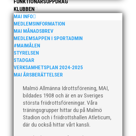
fick ta emot priset ”Årets pulshöjare”, och
FUNKTIONÄRSUPPDRAG
bland annat fanns ordförande Fredrik Wennolf
KLUBBEN
på plats för att ta emot hyllningarna. –...
MAI INFO
MEDLEMSINFORMATION
MAI MÅNADSBREV
MEDLEMSAPPEN I SPORTADMIN
#MAIMÅLEN
STYRELSEN
STADGAR
VERKSAMHETSPLAN 2024-2025
MAI ÅRSBERÄTTELSER
Som traditionen bjuder så var vi ett helt gäng
löpare från MAI RUNNERS som sprang det
Malmö Allmänna Idrottsförening, MAI,
mysiga Sylvesterloppet på självaste nyårsafton.
bildades 1908 och är en av Sveriges
Formen är enkel, ett eller två varv runt
största friidrottsföreningar. Våra
Pildammsparken (2,7 km respektive 5,4
träningsgrupper hittar du på Malmö
kilometer), med tidtagning på de fem främsta i
Stadion och i friidrottshallen Atleticum,
varje...
där du också hittar vårt kansli.