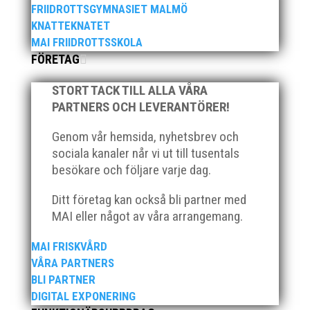
FRIIDROTTSGYMNASIET MALMÖ
2025 innebar något av ett internationellt
KNATTEKNATET
genombrott för MAI:s kulstötare Wictor
MAI FRIIDROTTSSKOLA
Petersson. Året gav svenskt rekord, EM-silver
FÖRETAG
inomhus, dessutom sexa på VM inomhus och
elva på VM ute i somras. Och en stark tro på
STORT TACK TILL ALLA VÅRA
framtiden efter några motiga år när inte så
PARTNERS OCH LEVERANTÖRER!
mycket hänt...
Genom vår hemsida, nyhetsbrev och
sociala kanaler når vi ut till tusentals
besökare och följare varje dag.
Ditt företag kan också bli partner med
MAI eller något av våra arrangemang.
MAI FRISKVÅRD
VÅRA PARTNERS
När Friidrottssverige samlades för fest gick en
av utmärkelserna till MAI och Kalvinknatet –
BLI PARTNER
Lasses skötebarn i alla år. MAI-delegationen
DIGITAL EXPONERING