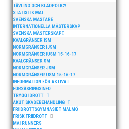
2026
TÄVLING OCH KLÄDPOLICY
STATISTIK MAI
SVENSKA MÄSTARE
INTERNATIONELLA MÄSTERSKAP
SVENSKA MÄSTERSKAP
KVALGRÄNSER ISM
NORMGRÄNSER IJSM
NORMGRÄNSER IUSM 15-16-17
KVALGRÄNSER SM
NORMGRÄNSER JSM
NORMGRÄNSER USM 15-16-17
Anders Hallström, 55, blir ny klubbchef i MAI.
INFORMATION FÖR AKTIVA
Han börjar sin anställning den 13 april. Anders
FÖRSÄKRINGSINFO
har ett brett idrottsintresse och har bland
TRYGG IDROTT
annat fungerat som tränare inom hockeyn i
AKUT SKADEBEHANDLING
Trelleborg och fotbollen i Höllviken tidigare. I
FRIIDROTTSGYMNASIET MALMÖ
fortsättningen blir det dock friidrott...
FRISK FRIIDROTT
MAI RUNNERS