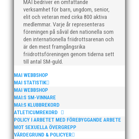
MAI bedriver en omfattande
verksamhet för barn, ungdom, senior,
elit och veteran med cirka 800 aktiva
medlemmar. Varje år representeras
Klubbchef – Malmö Allmänna Idrottsförening
föreningen på såväl den nationella som
(MAI) Vill du vara med och skapa glädje,
den internationella friidrottsarenan och
gemenskap och utveckling i en av Sveriges
är den mest framgångsrika
största friidrottsföreningar? Malmö Allmänna
friidrottsföreningen genom tiderna sett
Idrottsförening – MAI – söker en engagerad,
till antal SM-guld.
strategisk, relationsbyggande och
affärsinriktad...
MAI WEBBSHOP
MAI STATISTIK
MAI WEBBSHOP
MAI:S SM-VINNARE
MAI:S KLUBBREKORD
ATLETICUMREKORD
POLICY I ARBETET MED FÖREBYGGANDE ARBETE
MOT SEXUELLA ÖVERGREPP
VÄRDEGRUND & POLICYER