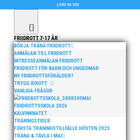
040-86 900
FRIIDROTT 7-17 ÅR
BÖRJA TRÄNA FRIIDROTT
Bimo Soenarso slog klubbrekordet på
ANMÄLAN TILL FRIIDROTT
80m häck i P15
INTRESSEANMÄLAN FRIIDROTT
FRIIDROTT FÖR BARN OCH UNGDOMAR
sep 8, 2016
|
Okategoriserade
NY FRIIDROTTSFÖRÄLDER?
TRYGG IDROTT
VANLIGA FRÅGOR
MAI
FRIIDROTTSSKOLA 2026
Foto: Sari Lindvall
KALVINKNATET
TRÄNINGSTIDER
MAI hade roliga framgångar i finalen på
FÖRSTA TRÄNINGSTILLFÄLLE HÖSTEN 2025
Kraftmätningen på Campusvallen i Linköping, där
TRÄNA & TÄVLA I MAI