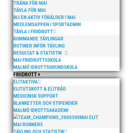
tjejerna kom 2:a och det mixade laget kom 4:a. Bimo
TRÄNA FÖR MAI
Soenarso, som tävlade i samtliga grenar, sprang 80m
TÄVLA FÖR MAI
häck på tiden 12.25 (12.69), vilket är nytt
BLI EN AKTIV FÖRÄLDER I MAI
klubbrekord för MAI.
MEDLEMSAPPEN I SPORTADMIN
TÄVLA I FRIIDROTT
KOMMANDE TÄVLINGAR
RUTINER INFÖR TÄVLING
RESULTAT & STATISTIK
MAI FRIIDROTTSSKOLA
MALMÖ IDROTTSGRUNDSKOLA
Publicerat tidigare
FRIIDROTT +
ELITAKTIVA
ELITUTSKOTT & ELITRÅD
MEDICINSK SUPPORT
BLANKETTER OCH STIPENDIER
MALMÖ IDROTTSAKADEMI
MAI ELIT
Bilder från Stafett-SM 2026. Foto: Thomas
MAI RUNNERS
Leandersson Fler bilder från MAI:s Årsmöte
TÄVLING OCH STATISTIK