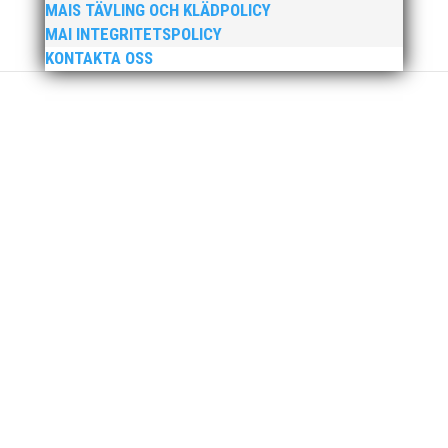
MAIS TÄVLING OCH KLÄDPOLICY
MAI INTEGRITETSPOLICY
KONTAKTA OSS
För mig har Lasse betytt oerhört mycket på
flera plan. På 80- och 90-talet, då jag själv var
aktiv, var han för mig en handlingskraftig
ledare som alltid var på plats och igång med
en mängd olika projekt. Med sin parhäst och
nära vän, Bengt Bendéus,...