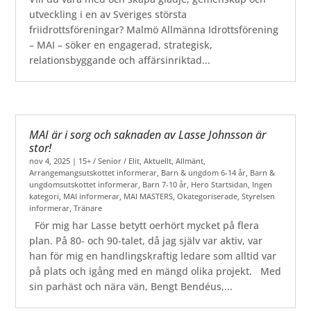
utveckling i en av Sveriges största
friidrottsföreningar? Malmö Allmänna Idrottsförening
– MAI – söker en engagerad, strategisk,
relationsbyggande och affärsinriktad...
MAI är i sorg och saknaden av Lasse Johnsson är
stor!
nov 4, 2025
|
15+ / Senior / Elit
,
Aktuellt
,
Allmänt
,
Arrangemangsutskottet informerar
,
Barn & ungdom 6-14 år
,
Barn &
ungdomsutskottet informerar
,
Barn 7-10 år
,
Hero Startsidan
,
Ingen
kategori
,
MAI informerar
,
MAI MASTERS
,
Okategoriserade
,
Styrelsen
informerar
,
Tränare
För mig har Lasse betytt oerhört mycket på flera
plan. På 80- och 90-talet, då jag själv var aktiv, var
han för mig en handlingskraftig ledare som alltid var
på plats och igång med en mängd olika projekt. Med
sin parhäst och nära vän, Bengt Bendéus,...