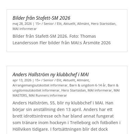
Bilder från Stafett-SM 2026
maj 28, 2026
|
15+ / Senior / Elit
,
Aktuellt
,
Allmänt
,
Hero Startsidan
,
MAI informerar
Bilder från Stafett-SM 2026. Foto: Thomas
Leandersson Fler bilder från MAI:s Årsmöte 2026
Anders Hallström ny klubbchef i MAI
apr 13, 2026
|
15+ / Senior / Elit
,
Aktuellt
,
Allmänt
,
Arrangemangsutskottet informerar
,
Barn & ungdom 6-14 år
,
Barn &
ungdomsutskottet informerar
,
Hero Startsidan
,
MAI informerar
,
MAI
MASTERS
,
MAI Runners informerar
Anders Hallström, 55, blir ny klubbchef i MAI. Han
börjar sin anställning den 13 april. Anders har ett
brett idrottsintresse och har bland annat fungerat
som tränare inom hockeyn i Trelleborg och fotbollen i
Höllviken tidigare. I fortsättningen blir det dock