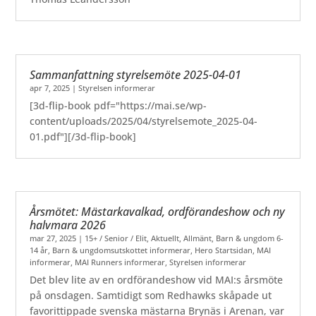
Sammanfattning styrelsemöte 2025-04-01
apr 7, 2025
|
Styrelsen informerar
[3d-flip-book pdf="https://mai.se/wp-
content/uploads/2025/04/styrelsemote_2025-04-
01.pdf"][/3d-flip-book]
Årsmötet: Mästarkavalkad, ordförandeshow och ny
halvmara 2026
mar 27, 2025
|
15+ / Senior / Elit
,
Aktuellt
,
Allmänt
,
Barn & ungdom 6-
14 år
,
Barn & ungdomsutskottet informerar
,
Hero Startsidan
,
MAI
informerar
,
MAI Runners informerar
,
Styrelsen informerar
Det blev lite av en ordförandeshow vid MAI:s årsmöte
på onsdagen. Samtidigt som Redhawks skåpade ut
favorittippade svenska mästarna Brynäs i Arenan, var