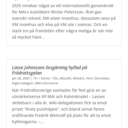
2025 innebar något av ett internationellt genombrott
för MAI:s kulstötare Wictor Petersson. Året gav
svenskt rekord, EM-silver inomhus, dessutom sexa på
VM inomhus och elva på VM ute i somras. Och en
stark tro på framtiden efter några motiga år när inte
så mycket hänt...
Lasse Johnssons livsgärning hyllad på
Friidrottsgalan
jan 28, 2026
|
15+ / Senior / Elit
,
Aktuellt
,
Allmänt
,
Hero Startsidan
,
Ingen kategori
,
MAI informerar
När Friidrottssverige samlades för fest gick en av
utmärkelserna till MAI och Kalvinknatet – Lasses
skötebarn i alla år. MAI-delegationen fick ta emot
priset ”Årets pulshöjare”, och bland annat fanns
ordförande Fredrik Wennolf på plats för att ta emot
hyllningarna. –...