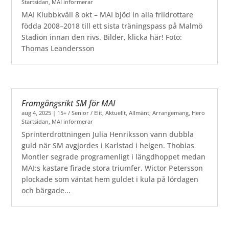
Startsidan
,
MAI informerar
MAI Klubbkväll 8 okt – MAI bjöd in alla friidrottare
födda 2008–2018 till ett sista träningspass på Malmö
Stadion innan den rivs. Bilder, klicka här! Foto:
Thomas Leandersson
Framgångsrikt SM för MAI
aug 4, 2025
|
15+ / Senior / Elit
,
Aktuellt
,
Allmänt
,
Arrangemang
,
Hero
Startsidan
,
MAI informerar
Sprinterdrottningen Julia Henriksson vann dubbla
guld när SM avgjordes i Karlstad i helgen. Thobias
Montler segrade programenligt i längdhoppet medan
MAI:s kastare firade stora triumfer. Wictor Petersson
plockade som väntat hem guldet i kula på lördagen
och bärgade...