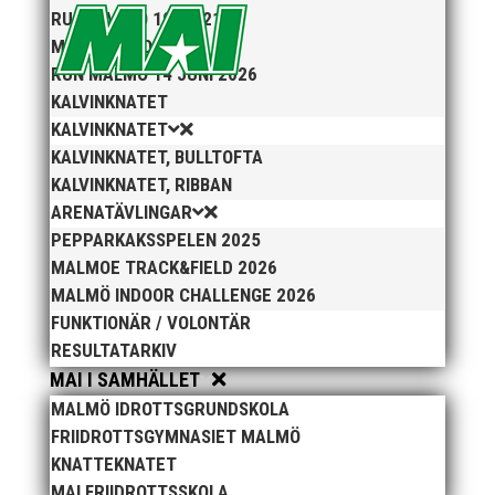
RUN MALMÖ 10K & 21K
MIDNATTSLOPPET
RUN MALMÖ 14 JUNI 2026
KALVINKNATET
KALVINKNATET
KALVINKNATET, BULLTOFTA
KALVINKNATET, RIBBAN
ARENATÄVLINGAR
PEPPARKAKSSPELEN 2025
MALMOE TRACK&FIELD 2026
MALMÖ INDOOR CHALLENGE 2026
FUNKTIONÄR / VOLONTÄR
RESULTATARKIV
MAI I SAMHÄLLET
MALMÖ IDROTTSGRUNDSKOLA
FRIIDROTTSGYMNASIET MALMÖ
KNATTEKNATET
MAI FRIIDROTTSSKOLA