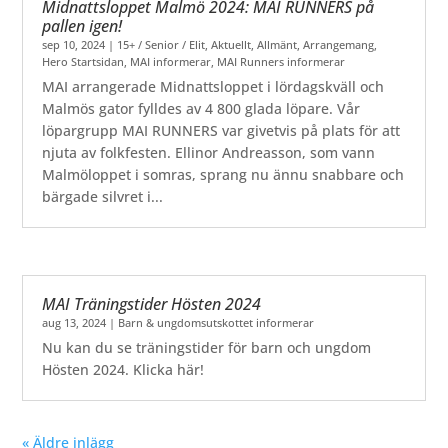
Midnattsloppet Malmö 2024: MAI RUNNERS på
pallen igen!
sep 10, 2024
|
15+ / Senior / Elit
,
Aktuellt
,
Allmänt
,
Arrangemang
,
Hero Startsidan
,
MAI informerar
,
MAI Runners informerar
MAI arrangerade Midnattsloppet i lördagskväll och
Malmös gator fylldes av 4 800 glada löpare. Vår
löpargrupp MAI RUNNERS var givetvis på plats för att
njuta av folkfesten. Ellinor Andreasson, som vann
Malmöloppet i somras, sprang nu ännu snabbare och
bärgade silvret i...
MAI Träningstider Hösten 2024
aug 13, 2024
|
Barn & ungdomsutskottet informerar
Nu kan du se träningstider för barn och ungdom
Hösten 2024. Klicka här!
« Äldre inlägg