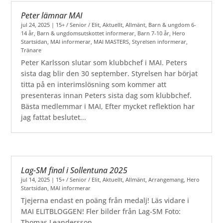
Peter lämnar MAI
jul 24, 2025
|
15+ / Senior / Elit
,
Aktuellt
,
Allmänt
,
Barn & ungdom 6-
14 år
,
Barn & ungdomsutskottet informerar
,
Barn 7-10 år
,
Hero
Startsidan
,
MAI informerar
,
MAI MASTERS
,
Styrelsen informerar
,
Tränare
Peter Karlsson slutar som klubbchef i MAI. Peters
sista dag blir den 30 september. Styrelsen har börjat
titta på en interimslösning som kommer att
presenteras innan Peters sista dag som klubbchef.
Bästa medlemmar i MAI, Efter mycket reflektion har
jag fattat beslutet...
Lag-SM final i Sollentuna 2025
jul 14, 2025
|
15+ / Senior / Elit
,
Aktuellt
,
Allmänt
,
Arrangemang
,
Hero
Startsidan
,
MAI informerar
Tjejerna endast en poäng från medalj! Läs vidare i
MAI ELITBLOGGEN! Fler bilder från Lag-SM Foto:
Thomas Leandersson