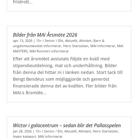
friidrott...
Bilder från MAI Årsmöte 2026
apr 13, 2026
|
15+ / Senior / Elit
,
Aktuellt
,
Allmänt
,
Barn &
ungdomsutskottet informerar
,
Hero Startsidan
,
MAI informerar
,
MAI
MASTERS
,
MAI Runners informerar
Efter att årsmötet avslutats följde en kväll med
stipendieutdelning, mat och underhållning. Bilder
från denna del hittar ni i länken nedan. Stort tack till
Bengt Bendéus som möjliggjorde och generöst
finansierade denna del av kvällen. Fler bilder från
MAI:s Årsmöte...
Wictor i galacentrum – sedan blir det Pallasspelen
jan 28, 2026
|
15+ / Senior / Elit
,
Aktuellt
,
Allmänt
,
Hero Startsidan
,
Ingen kategori
,
MAI informerar