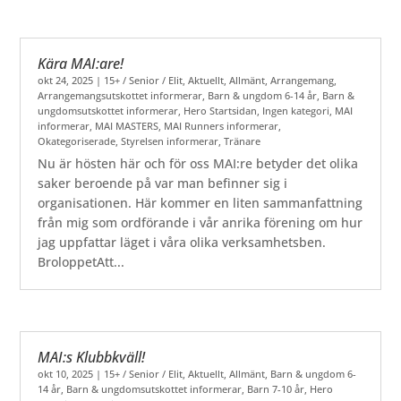
Kära MAI:are!
okt 24, 2025
|
15+ / Senior / Elit
,
Aktuellt
,
Allmänt
,
Arrangemang
,
Arrangemangsutskottet informerar
,
Barn & ungdom 6-14 år
,
Barn &
ungdomsutskottet informerar
,
Hero Startsidan
,
Ingen kategori
,
MAI
informerar
,
MAI MASTERS
,
MAI Runners informerar
,
Okategoriserade
,
Styrelsen informerar
,
Tränare
Nu är hösten här och för oss MAI:re betyder det olika
saker beroende på var man befinner sig i
organisationen. Här kommer en liten sammanfattning
från mig som ordförande i vår anrika förening om hur
jag uppfattar läget i våra olika verksamhetsben.
BroloppetAtt...
MAI:s Klubbkväll!
okt 10, 2025
|
15+ / Senior / Elit
,
Aktuellt
,
Allmänt
,
Barn & ungdom 6-
14 år
,
Barn & ungdomsutskottet informerar
,
Barn 7-10 år
,
Hero