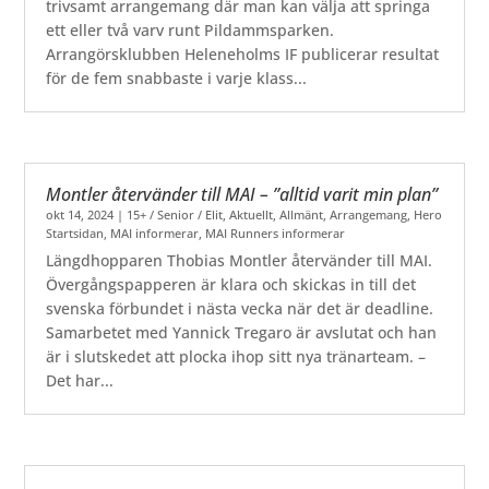
trivsamt arrangemang där man kan välja att springa
ett eller två varv runt Pildammsparken.
Arrangörsklubben Heleneholms IF publicerar resultat
för de fem snabbaste i varje klass...
Montler återvänder till MAI – ”alltid varit min plan”
okt 14, 2024
|
15+ / Senior / Elit
,
Aktuellt
,
Allmänt
,
Arrangemang
,
Hero
Startsidan
,
MAI informerar
,
MAI Runners informerar
Längdhopparen Thobias Montler återvänder till MAI.
Övergångspapperen är klara och skickas in till det
svenska förbundet i nästa vecka när det är deadline.
Samarbetet med Yannick Tregaro är avslutat och han
är i slutskedet att plocka ihop sitt nya tränarteam. –
Det har...