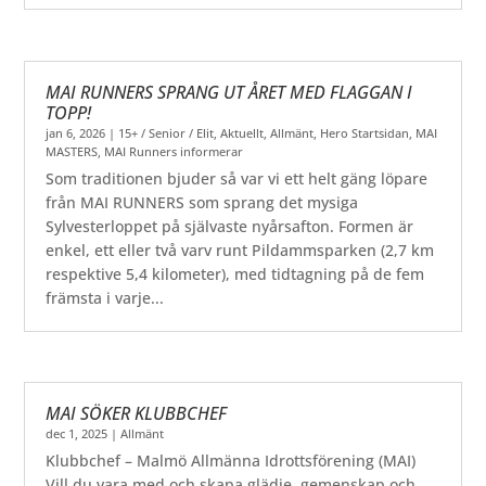
MAI RUNNERS SPRANG UT ÅRET MED FLAGGAN I
TOPP!
jan 6, 2026
|
15+ / Senior / Elit
,
Aktuellt
,
Allmänt
,
Hero Startsidan
,
MAI
MASTERS
,
MAI Runners informerar
Som traditionen bjuder så var vi ett helt gäng löpare
från MAI RUNNERS som sprang det mysiga
Sylvesterloppet på självaste nyårsafton. Formen är
enkel, ett eller två varv runt Pildammsparken (2,7 km
respektive 5,4 kilometer), med tidtagning på de fem
främsta i varje...
MAI SÖKER KLUBBCHEF
dec 1, 2025
|
Allmänt
Klubbchef – Malmö Allmänna Idrottsförening (MAI)
Vill du vara med och skapa glädje, gemenskap och