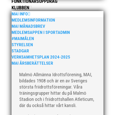
mars blir det en dag med fokus på häck och sprint.
FUNKTIONÄRSUPPDRAG
Träffen riktar sig till ALLA tränare samt aktiva födda
KLUBBEN
2007–2010. Har ni en aktiv som är ett år yngre eller
MAI INFO
äldre så hör...
MEDLEMSINFORMATION
MAI MÅNADSBREV
MEDLEMSAPPEN I SPORTADMIN
#MAIMÅLEN
STYRELSEN
STADGAR
Den 16-17 mars är det dags igen för ett MAI
VERKSAMHETSPLAN 2024-2025
arrangemang. Då anordnar MAI på uppdrag av
MAI ÅRSBERÄTTELSER
Svenska Friidrottsförbundet Götalandsmästerskapen
för 13-14 åringar. De distrikt som ingår i
Malmö Allmänna Idrottsförening, MAI,
Götalandsregionen och deltar med lag i
bildades 1908 och är en av Sveriges
Götalandsmästerskapen är Västsvenska, Göteborg,...
största friidrottsföreningar. Våra
träningsgrupper hittar du på Malmö
Stadion och i friidrottshallen Atleticum,
där du också hittar vårt kansli.