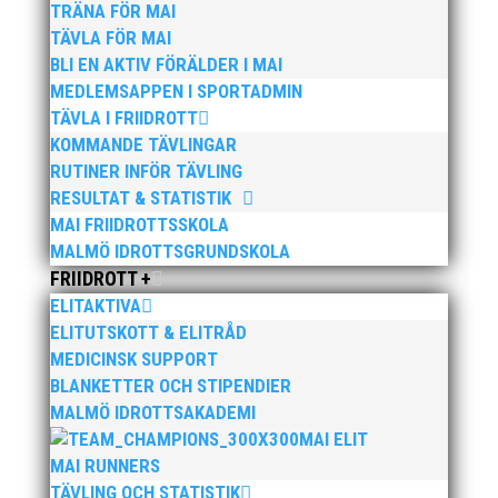
TRÄNA FÖR MAI
TÄVLA FÖR MAI
Isa Andersson-98 IFK Helsingborg, Jesper Bokefors
BLI EN AKTIV FÖRÄLDER I MAI
-94, Upsala IF Friidrott och Samuel Fransson -00 är
också nya medlemmar i föreningen.
MEDLEMSAPPEN I SPORTADMIN
TÄVLA I FRIIDROTT
Vi hälsar alla välkomna i de grön-svart klubbdräkten
KOMMANDE TÄVLINGAR
och önskar dem lycka till i den nya föreningen!
RUTINER INFÖR TÄVLING
RESULTAT & STATISTIK
MAI FRIIDROTTSSKOLA
MALMÖ IDROTTSGRUNDSKOLA
FRIIDROTT +
ELITAKTIVA
ELITUTSKOTT & ELITRÅD
Publicerat tidigare
MEDICINSK SUPPORT
BLANKETTER OCH STIPENDIER
MALMÖ IDROTTSAKADEMI
MAI ELIT
MAI RUNNERS
TÄVLING OCH STATISTIK