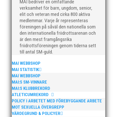
MAI bedriver en omfattande
I helgen anordnades Malmö Indoor Challenge i
verksamhet för barn, ungdom, senior,
Atleticum, en av MAI:s egna inomhusarrangemang
elit och veteran med cirka 800 aktiva
och med ungdom, senior och veterantävling i
medlemmar. Varje år representeras
friidrott. De allra yngsta var med på ”Prova-På-
föreningen på såväl den nationella som
Tävling". Det blev en härlig tävlingshelg med många
den internationella friidrottsarenan och
fina resultat med över 1650...
är den mest framgångsrika
friidrottsföreningen genom tiderna sett
till antal SM-guld.
MAI WEBBSHOP
MAI STATISTIK
Efter en noggrann och lång rekryteringsprocess är vi
MAI WEBBSHOP
glada att kunna välkomna vår nya klubbdirektör,
MAI:S SM-VINNARE
Peter Karlsson, till vårt team. Med hans tidigare
MAI:S KLUBBREKORD
erfarenhet och expertis från sina fyra år som
ATLETICUMREKORD
klubbchef på IF Kville i Göteborg är vi övertygade om
POLICY I ARBETET MED FÖREBYGGANDE ARBETE
att han kommer...
MOT SEXUELLA ÖVERGREPP
VÄRDEGRUND & POLICYER