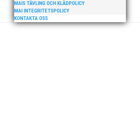
MAIS TÄVLING OCH KLÄDPOLICY
MAI INTEGRITETSPOLICY
KONTAKTA OSS
Den 24-25 februari var det SM för juniorer (K22/M22 -
P17/F17) i Örebro. MAI hade många fina framgångar.
En trupp om 14 ungdomar åkte upp till Örebro och
tog med sig 1 guld, 1 silver och 3 brons hem till
Malmö. Utöver det många finalplatser och fina...
Ny friidrottsförälder? Se hit! Svenska
Friidrottsförbundets digitala föräldrautbildning riktar
sig till dig som ny i friidrottsförälder. Kanske är du
förälder eller vårdnadshavare och ny in i
föreningslivet, eller vill du bara bättra på dina
kunskaper om hur du kan...