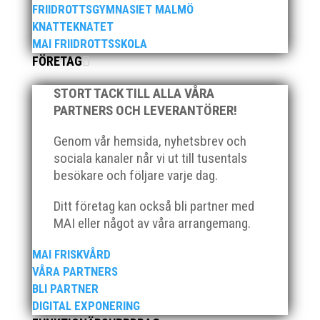
för barn födda 2012-2018. Varje vecka är fylld av
FRIIDROTTSGYMNASIET MALMÖ
friidrott, lek och gemenskap. Självklart ingår t-shirt,
KNATTEKNATET
diplom, fika, lunch och mellanmål i avgiften. v.25 (17-
MAI FRIIDROTTSSKOLA
20 juni) v.26 (24-28 juni) v.27 (1-5 juli) Efter att ha...
FÖRETAG
STORT TACK TILL ALLA VÅRA
PARTNERS OCH LEVERANTÖRER!
Genom vår hemsida, nyhetsbrev och
Över hundra personer infann sig till årsmötet som
sociala kanaler når vi ut till tusentals
ägde rum på onsdagskvällen på Erics Bar &
besökare och följare varje dag.
Restaurang på Stadionområdet.
Ditt företag kan också bli partner med
MAI eller något av våra arrangemang.
MAI FRISKVÅRD
VÅRA PARTNERS
BLI PARTNER
Klubb Skåne bjuder in till årets första
grengruppsträff för häck och sprint Lördagen den 23
DIGITAL EXPONERING