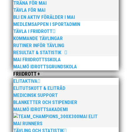
TRÄNA FÖR MAI
Søren Busk, klubbchef, presenterade
TÄVLA FÖR MAI
årsredovisningen och berättade om ett spännande
BLI EN AKTIV FÖRÄLDER I MAI
2014 med många arrangemang. Han redogjorde
också för förslag till budget 2014 som bl a innebar
MEDLEMSAPPEN I SPORTADMIN
en kraftigt ökad satsning på elitutskottet.
TÄVLA I FRIIDROTT
KOMMANDE TÄVLINGAR
RUTINER INFÖR TÄVLING
RESULTAT & STATISTIK
Omval:
Tomas Strandberg, ordförande.
MAI FRIIDROTTSSKOLA
Mats Carlberg, ledamot
MALMÖ IDROTTSGRUNDSKOLA
Claes Örberg, ledamot
FRIIDROTT +
Jörgen Zaki, suppleant
ELITAKTIVA
Mats Anderberg, revisor
ELITUTSKOTT & ELITRÅD
Anders Nord, revisorsuppleant
MEDICINSK SUPPORT
Claes Fritz, valberedningen
BLANKETTER OCH STIPENDIER
MALMÖ IDROTTSAKADEMI
Nyval:
MAI ELIT
Johan Färemo, ledamot
MAI RUNNERS
Jimisola Laursen, ledamot (tidigare suppleant)
TÄVLING OCH STATISTIK
Isabella Striner, suppleant