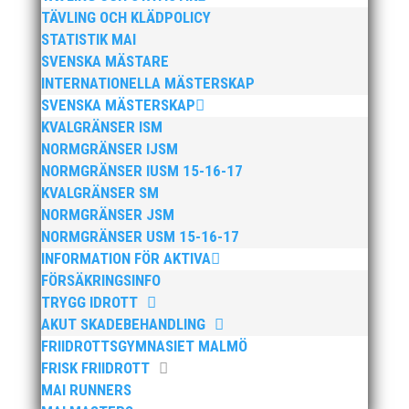
TÄVLING OCH KLÄDPOLICY
Stina Funke, valberedningen
STATISTIK MAI
Övriga i styrelsen:
SVENSKA MÄSTARE
Pia Bosdotter Olson
INTERNATIONELLA MÄSTERSKAP
Stefan Krüeger
SVENSKA MÄSTERSKAP
Staffan Westholm
KVALGRÄNSER ISM
Sara Romé
NORMGRÄNSER IJSM
Efter årsmötesförhandlingarna avslutats följde
NORMGRÄNSER IUSM 15-16-17
utdelning
KVALGRÄNSER SM
av stipendier och andra utmärkelser. Se separat
NORMGRÄNSER JSM
rubrik.
NORMGRÄNSER USM 15-16-17
INFORMATION FÖR AKTIVA
FÖRSÄKRINGSINFO
TRYGG IDROTT
AKUT SKADEBEHANDLING
FRIIDROTTSGYMNASIET MALMÖ
FRISK FRIIDROTT
MAI RUNNERS
Publicerat tidigare