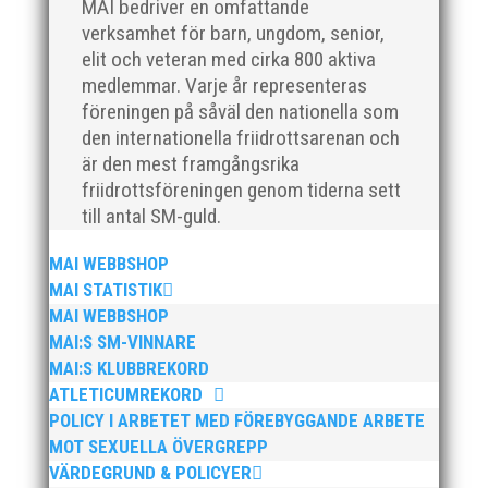
MAI bedriver en omfattande
verksamhet för barn, ungdom, senior,
elit och veteran med cirka 800 aktiva
Klubb Skåne bjuder in till årets första
medlemmar. Varje år representeras
grengruppsträff för häck och sprint Lördagen den 23
föreningen på såväl den nationella som
mars blir det en dag med fokus på häck och sprint.
den internationella friidrottsarenan och
Träffen riktar sig till ALLA tränare samt aktiva födda
är den mest framgångsrika
2007–2010. Har ni en aktiv som är ett år yngre eller
friidrottsföreningen genom tiderna sett
äldre så hör...
till antal SM-guld.
MAI WEBBSHOP
MAI STATISTIK
MAI WEBBSHOP
MAI:S SM-VINNARE
Den 16-17 mars är det dags igen för ett MAI
MAI:S KLUBBREKORD
arrangemang. Då anordnar MAI på uppdrag av
ATLETICUMREKORD
Svenska Friidrottsförbundet Götalandsmästerskapen
POLICY I ARBETET MED FÖREBYGGANDE ARBETE
för 13-14 åringar. De distrikt som ingår i
MOT SEXUELLA ÖVERGREPP
Götalandsregionen och deltar med lag i
VÄRDEGRUND & POLICYER
Götalandsmästerskapen är Västsvenska, Göteborg,...