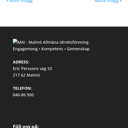
« Äldre inlägg
Nästa Inlägg »
Engagemang • Kompetens • Gemenskap
ADRESS:
Eric Perssons väg 53
217 62 Malmö
TELEFON:
040-86 900
Följ oss på: