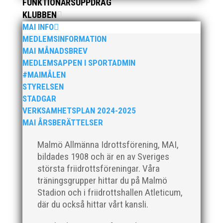
FUNKTIONÄRSUPPDRAG
KLUBBEN
MAI INFO
MEDLEMSINFORMATION
I sommar anordnas vår uppskattade friidrottsskola
MAI MÅNADSBREV
för barn födda 2012-2018. Varje vecka är fylld av
MEDLEMSAPPEN I SPORTADMIN
friidrott, lek och gemenskap. Självklart ingår t-shirt,
#MAIMÅLEN
diplom, fika, lunch och mellanmål i avgiften. v.25 (17-
STYRELSEN
20 juni) v.26 (24-28 juni) v.27 (1-5 juli) Efter att ha...
STADGAR
VERKSAMHETSPLAN 2024-2025
MAI ÅRSBERÄTTELSER
Malmö Allmänna Idrottsförening, MAI,
bildades 1908 och är en av Sveriges
Över hundra personer infann sig till årsmötet som
största friidrottsföreningar. Våra
ägde rum på onsdagskvällen på Erics Bar &
träningsgrupper hittar du på Malmö
Restaurang på Stadionområdet.
Stadion och i friidrottshallen Atleticum,
där du också hittar vårt kansli.