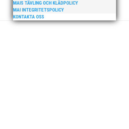
MAIS TÄVLING OCH KLÄDPOLICY
MAI INTEGRITETSPOLICY
KONTAKTA OSS
I helgen anordnades Malmö Indoor Challenge i
Atleticum, en av MAI:s egna inomhusarrangemang
och med ungdom, senior och veterantävling i
friidrott. De allra yngsta var med på ”Prova-På-
Tävling". Det blev en härlig tävlingshelg med många
fina resultat med över 1650...
Efter en noggrann och lång rekryteringsprocess är vi
glada att kunna välkomna vår nya klubbdirektör,
Peter Karlsson, till vårt team. Med hans tidigare