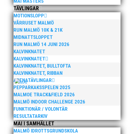
MAI MASTERS
TÄVLINGAR
MOTIONSLOPP
VÅRRUSET MALMÖ
RUN MALMÖ 10K & 21K
Nu kan du se när första och sista träningstillfälle för
MIDNATTSLOPPET
Hösten 2024. Klicka här!
RUN MALMÖ 14 JUNI 2026
KALVINKNATET
KALVINKNATET
KALVINKNATET, BULLTOFTA
KALVINKNATET, RIBBAN
ARENATÄVLINGAR
Malmöloppet gick av stapeln i lördags i ett riktigt
PEPPARKAKSSPELEN 2025
ruskväder. Fast det bromsade inte vår löpargrupp
MALMOE TRACK&FIELD 2026
som verkligen visade framfötterna.
MALMÖ INDOOR CHALLENGE 2026
FUNKTIONÄR / VOLONTÄR
RESULTATARKIV
MAI I SAMHÄLLET
MALMÖ IDROTTSGRUNDSKOLA