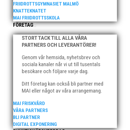
FRIIDROTTSGYMNASIET MALMÖ
MAI:s-styrelse arbetar med verksamhetsplanen
KNATTEKNATET
genom att först definiera sina mål och målsättningar
MAI FRIIDROTTSSKOLA
på både kort och lång sikt. Därefter genomförs en
FÖRETAG
analys av klubbens nuvarande situation för att
identifiera möjligheter och utmaningar. Baserat på
STORT TACK TILL ALLA VÅRA
denna analys utvecklas...
PARTNERS OCH LEVERANTÖRER!
Genom vår hemsida, nyhetsbrev och
sociala kanaler når vi ut till tusentals
besökare och följare varje dag.
Hjälp MAI att utvecklas genom att svara på 12 enkla
Ditt företag kan också bli partner med
frågor. Det tar inte många minuter och är väldigt
MAI eller något av våra arrangemang.
värdefullt för vårt arbete att bli Sveriges bästa
friidrottsförening. Enkäten genomförs för att
MAI FRISKVÅRD
styrelsen och kansliet ska få reda på vad föreningens
VÅRA PARTNERS
medlemmar tycker...
BLI PARTNER
DIGITAL EXPONERING