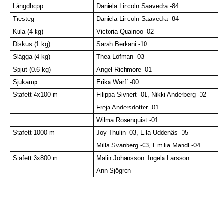
Längdhopp
Daniela Lincoln Saavedra -84
Tresteg
Daniela Lincoln Saavedra -84
Kula (4 kg)
Victoria Quainoo -02
Diskus (1 kg)
Sarah Berkani -10
Slägga (4 kg)
Thea Löfman -03
Spjut (0.6 kg)
Angel Richmore -01
Sjukamp
Erika Wärff -00
Stafett 4x100 m
Filippa Sivnert -01, Nikki Anderberg -02
Freja Andersdotter -01
Wilma Rosenquist -01
Stafett 1000 m
Joy Thulin -03, Ella Uddenäs -05
Milla Svanberg -03, Emilia Mandl -04
Stafett 3x800 m
Malin Johansson, Ingela Larsson
Ann Sjögren