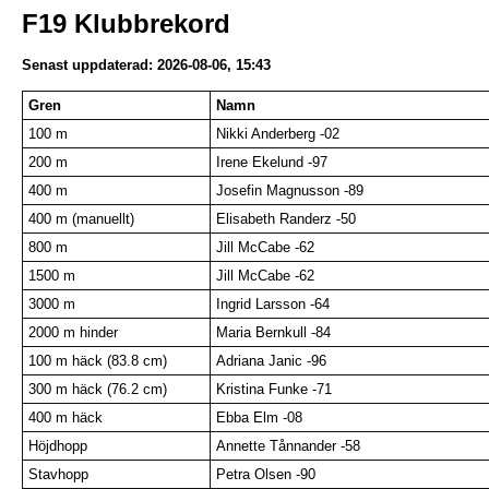
F19 Klubbrekord
Senast uppdaterad: 2026-08-06, 15:43
Gren
Namn
100 m
Nikki Anderberg -02
200 m
Irene Ekelund -97
400 m
Josefin Magnusson -89
400 m (manuellt)
Elisabeth Randerz -50
800 m
Jill McCabe -62
1500 m
Jill McCabe -62
3000 m
Ingrid Larsson -64
2000 m hinder
Maria Bernkull -84
100 m häck (83.8 cm)
Adriana Janic -96
300 m häck (76.2 cm)
Kristina Funke -71
400 m häck
Ebba Elm -08
Höjdhopp
Annette Tånnander -58
Stavhopp
Petra Olsen -90