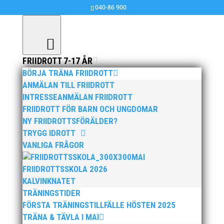
040-86 900
FRIIDROTT 7-17 ÅR
BÖRJA TRÄNA FRIIDROTT
EM-brons till Austin Hamilton!
ANMÄLAN TILL FRIIDROTT
INTRESSEANMÄLAN FRIIDROTT
mar 6, 2017
|
Okategoriserade
FRIIDROTT FÖR BARN OCH UNGDOMAR
NY FRIIDROTTSFÖRÄLDER?
TRYGG IDROTT
VANLIGA FRÅGOR
MAI
FRIIDROTTSSKOLA 2026
KALVINKNATET
TRÄNINGSTIDER
FÖRSTA TRÄNINGSTILLFÄLLE HÖSTEN 2025
TRÄNA & TÄVLA I MAI