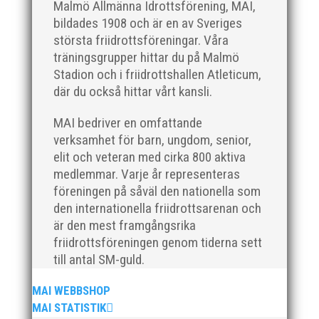
Malmö Allmänna Idrottsförening, MAI,
Nu har Svensk Friidrotts nya resultat- och
bildades 1908 och är en av Sveriges
statistikdatabas Friidrottsstatistik öppnat! På
största friidrottsföreningar. Våra
friidrottsstatistik.se ges heltäckande och snabb
träningsgrupper hittar du på Malmö
tillgång till friidrottens siffervärld. Här ryms, förutom
Stadion och i friidrottshallen Atleticum,
statistiken och de senaste resultaten, också
där du också hittar vårt kansli.
personbiografier på mer...
MAI bedriver en omfattande
verksamhet för barn, ungdom, senior,
elit och veteran med cirka 800 aktiva
medlemmar. Varje år representeras
föreningen på såväl den nationella som
den internationella friidrottsarenan och
På Hedens IP i Helsingborg, i strålande solsken och
är den mest framgångsrika
starka växlande vindar, tog sig MAI's lag i årets
friidrottsföreningen genom tiderna sett
upplaga av kvaltävlingen i Kraftmätningen vidare till
till antal SM-guld.
final genom att samla ihop hela 30111 poäng. Det var
många tävlingssugna MAI:are detta annorlunda
MAI WEBBSHOP
tävlingsår som...
MAI STATISTIK