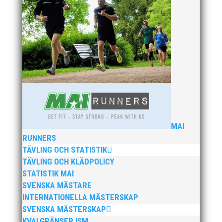
Publicerat tidigare
Igår söndag den 8 november 2020 satte vår Jonas
Glans nytt svenskt rekord på 10 km landsväg i tyska
Dresden. Jonas som haft ett problematiskt år med
skador gjorde på två veckors varsel säsongsdebut och
MAI
vilket lopp det blev. Nya svenska rekordet lyder på
RUNNERS
28:08 och...
TÄVLING OCH STATISTIK
TÄVLING OCH KLÄDPOLICY
STATISTIK MAI
SVENSKA MÄSTARE
INTERNATIONELLA MÄSTERSKAP
SVENSKA MÄSTERSKAP
Med anledning av den ökade smittspridningen av
KVALGRÄNSER ISM