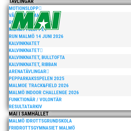
TÄVLINGAR
elva på VM ute i somras. Och en stark tro på framtide
MOTIONSLOPP
VÅRRUSET MALMÖ
RUN MALMÖ 10K & 21K
MIDNATTSLOPPET
RUN MALMÖ 14 JUNI 2026
KALVINKNATET
KALVINKNATET
KALVINKNATET, BULLTOFTA
När Friidrottssverige samlades för fest gick en av utm
och bland annat fanns ordförande Fredrik Wennolf på p
KALVINKNATET, RIBBAN
ARENATÄVLINGAR
PEPPARKAKSSPELEN 2025
MALMOE TRACK&FIELD 2026
MALMÖ INDOOR CHALLENGE 2026
FUNKTIONÄR / VOLONTÄR
RESULTATARKIV
MAI I SAMHÄLLET
Som traditionen bjuder så var vi ett helt gäng löpare
MALMÖ IDROTTSGRUNDSKOLA
runt Pildammsparken (2,7 km respektive 5,4 kilometer)
FRIIDROTTSGYMNASIET MALMÖ