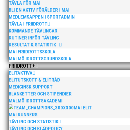
TÄVLA FÖR MAI
BLI EN AKTIV FÖRÄLDER I MAI
MEDLEMSAPPEN I SPORTADMIN
TÄVLA I FRIIDROTT
KOMMANDE TÄVLINGAR
RUTINER INFÖR TÄVLING
RESULTAT & STATISTIK
MAI FRIIDROTTSSKOLA
MALMÖ IDROTTSGRUNDSKOLA
FRIIDROTT +
ELITAKTIVA
ELITUTSKOTT & ELITRÅD
MEDICINSK SUPPORT
Bilder från Stafett-SM 2026. Foto: Thomas Leandersso
BLANKETTER OCH STIPENDIER
MALMÖ IDROTTSAKADEMI
MAI ELIT
MAI RUNNERS
TÄVLING OCH STATISTIK
TÄVLING OCH KLÄDPOLICY