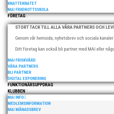
KNATTEKNATET
MAI FRIIDROTTSSKOLA
FÖRETAG
STORT TACK TILL ALLA VÅRA PARTNERS OCH LE
Klubbchef – Malmö Allmänna Idrottsförening (MAI) Vil
Genom vår hemsida, nyhetsbrev och sociala kanaler nå
Allmänna Idrottsförening – MAI – söker en engagerad, 
Ditt företag kan också bli partner med MAI eller nå
MAI FRISKVÅRD
VÅRA PARTNERS
BLI PARTNER
DIGITAL EXPONERING
FUNKTIONÄRSUPPDRAG
KLUBBEN
För mig har Lasse betytt oerhört mycket på flera plan.
med en mängd olika projekt. Med sin parhäst och nä
MAI INFO
MEDLEMSINFORMATION
MAI MÅNADSBREV