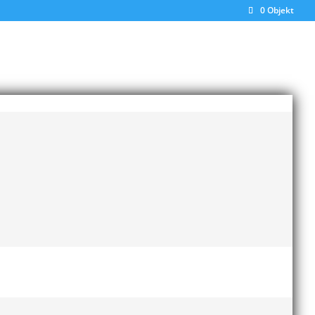
0 Objekt
ens hålls i finländska Kuortane, cirka 30 mil
rff samt unga Carl af Forselles tävlandes för
d god marginal. Med lättare kastredskap och