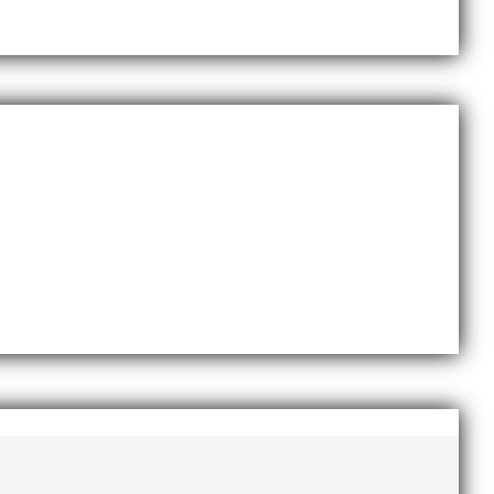
Sveriges största friidrottsföreningar? Malmö
dlingskraftig ledare som alltid var på plats och igång