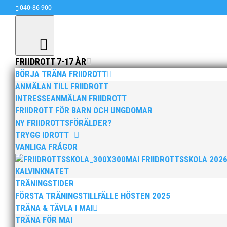
040-86 900
FRIIDROTT 7-17 ÅR
BÖRJA TRÄNA FRIIDROTT
ANMÄLAN TILL FRIIDROTT
INTRESSEANMÄLAN FRIIDROTT
Erika klar för NM
FRIIDROTT FÖR BARN OCH UNGDOMAR
jun 1, 2017
|
Okategoriserade
NY FRIIDROTTSFÖRÄLDER?
TRYGG IDROTT
Första uttagningarna har nu gjorts till årets
VANLIGA FRÅGOR
från Åbo, 10-11 juni. Till JNM-UNM mångkampen
MAI FRIIDROTTSSKOLA 202
Hellas, bland de uttagna svenskarna.
KALVINKNATET
– Erika Wärff gjorde 5.400 poäng i sin första
TRÄNINGSTIDER
lägre häckar kan det bli ett par hundra poäng t
FÖRSTA TRÄNINGSTILLFÄLLE HÖSTEN 2025
TRÄNA & TÄVLA I MAI
Läs vidare på friidrott.se >>>
TRÄNA FÖR MAI