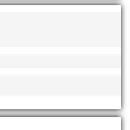
AI-delegationen fick ta emot priset ”Årets pulshöjare”,
te nyårsafton. Formen är enkel, ett eller två varv