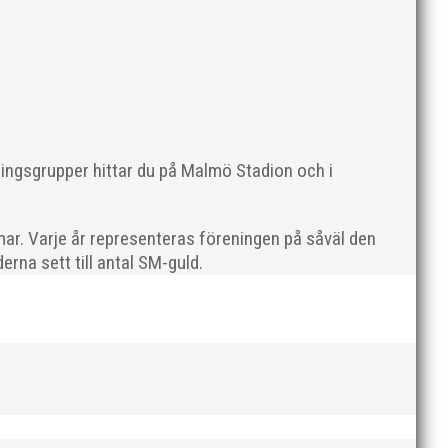
ommer en liten sammanfattning från mig som
ningsgrupper hittar du på Malmö Stadion och i
ar. Varje år representeras föreningen på såväl den
rna sett till antal SM-guld.
en rivs. Bilder, klicka här! Foto: Thomas Leandersson