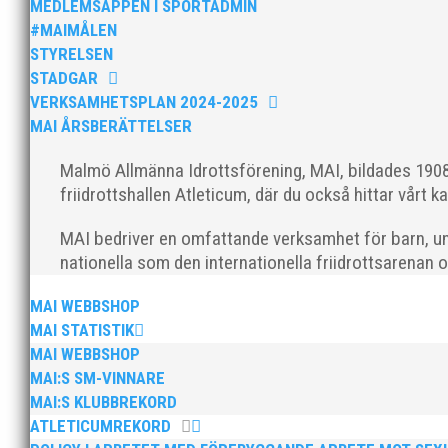
MEDLEMSAPPEN I SPORTADMIN
#MAIMÅLEN
STYRELSEN
STADGAR
VERKSAMHETSPLAN 2024-2025
MAI ÅRSBERÄTTELSER
Nu är hösten här och för oss MAI:re betyder det oli
ordförande i vår anrika förening om hur jag uppfattar
Malmö Allmänna Idrottsförening, MAI, bildades 1908 
friidrottshallen Atleticum, där du också hittar vårt ka
MAI bedriver en omfattande verksamhet för barn, un
nationella som den internationella friidrottsarenan 
MAI WEBBSHOP
MAI Klubbkväll 8 okt – MAI bjöd in alla friidrottare f
MAI STATISTIK
MAI WEBBSHOP
MAI:S SM-VINNARE
MAI:S KLUBBREKORD
ATLETICUMREKORD