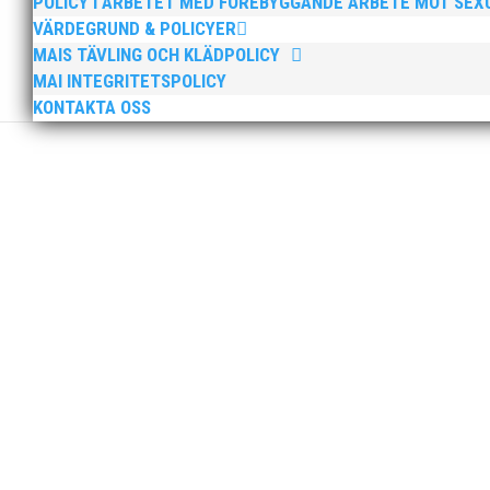
POLICY I ARBETET MED FÖREBYGGANDE ARBETE MOT SE
VÄRDEGRUND & POLICYER
MAIS TÄVLING OCH KLÄDPOLICY
Sprinterdrottningen Julia Henriksson vann dubbla gu
MAI INTEGRITETSPOLICY
firade stora triumfer. Wictor Petersson plockade som
KONTAKTA OSS
Peter Karlsson slutar som klubbchef i MAI. Peters sis
sista dag som klubbchef. Bästa medlemmar i MAI, Efter