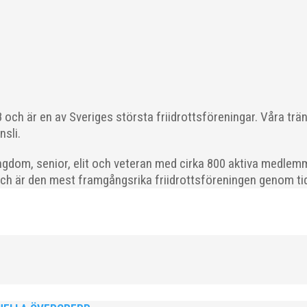
ka saker beroende på var man befinner sig i organisationen. Här k
 läget i våra olika verksamhetsben. BroloppetAtt...
och är en av Sveriges största friidrottsföreningar. Våra trä
nsli.
gdom, senior, elit och veteran med cirka 800 aktiva medlemm
och är den mest framgångsrika friidrottsföreningen genom tide
ödda 2008–2018 till ett sista träningspass på Malmö Stadion innan d