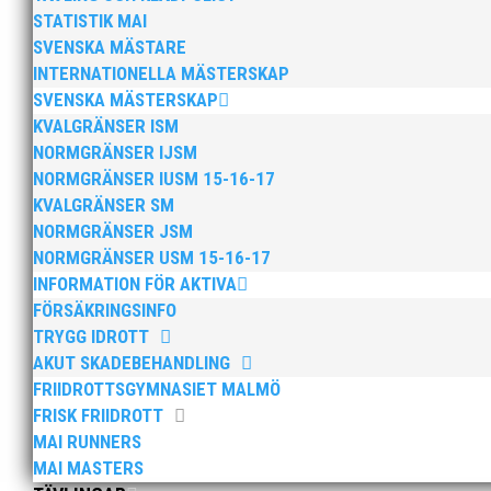
STATISTIK MAI
SVENSKA MÄSTARE
Anders Hallström, 55, blir ny klubbchef i MAI. Han bö
INTERNATIONELLA MÄSTERSKAP
hockeyn i Trelleborg och fotbollen i Höllviken tidigare. 
SVENSKA MÄSTERSKAP
KVALGRÄNSER ISM
NORMGRÄNSER IJSM
NORMGRÄNSER IUSM 15-16-17
KVALGRÄNSER SM
NORMGRÄNSER JSM
NORMGRÄNSER USM 15-16-17
Efter att årsmötet avslutats följde en kväll med stipe
INFORMATION FÖR AKTIVA
möjliggjorde och generöst finansierade denna del av k
FÖRSÄKRINGSINFO
TRYGG IDROTT
AKUT SKADEBEHANDLING
FRIIDROTTSGYMNASIET MALMÖ
FRISK FRIIDROTT
MAI RUNNERS
MAI MASTERS
2025 innebar något av ett internationellt genombrott