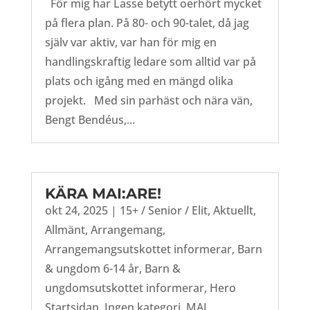
För mig har Lasse betytt oerhört mycket
på flera plan. På 80- och 90-talet, då jag
själv var aktiv, var han för mig en
handlingskraftig ledare som alltid var på
plats och igång med en mängd olika
projekt. Med sin parhäst och nära vän,
Bengt Bendéus,...
KÄRA MAI:ARE!
okt 24, 2025
|
15+ / Senior / Elit
,
Aktuellt
,
Allmänt
,
Arrangemang
,
Arrangemangsutskottet informerar
,
Barn
& ungdom 6-14 år
,
Barn &
ungdomsutskottet informerar
,
Hero
Startsidan
,
Ingen kategori
,
MAI