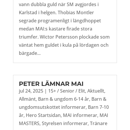
vann dubbla guld när SM avgjordes i
Karlstad i helgen. Thobias Montler
segrade programenligt i längdhoppet
medan MAI:s kastare firade stora
triumfer. Wictor Petersson plockade som
väntat hem guldet i kula på lördagen och
bärgade...
PETER LÄMNAR MAI
jul 24, 2025
|
15+ / Senior / Elit
,
Aktuellt
,
Allmänt
,
Barn & ungdom 6-14 år
,
Barn &
ungdomsutskottet informerar
,
Barn 7-10
år
,
Hero Startsidan
,
MAI informerar
,
MAI
MASTERS
,
Styrelsen informerar
,
Tränare