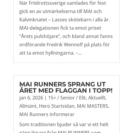
När Friidrottssverige samlades för fest
gick en av utmärkelserna till MAI och
Kalvinknatet – Lasses skötebarn i alla år.
MAI-delegationen fick ta emot priset
”Årets pulshöjare”, och bland annat fanns
ordförande Fredrik Wennolf på plats för
att ta emot hyllningarna. –...
MAI RUNNERS SPRANG UT
ÅRET MED FLAGGAN I TOPP!
jan 6, 2026
|
15+ / Senior / Elit
,
Aktuellt
,
Allmänt
,
Hero Startsidan
,
MAI MASTERS
,
MAI Runners informerar
Som traditionen bjuder så var vi ett helt
gäng löpare från MAI RUNNERS som