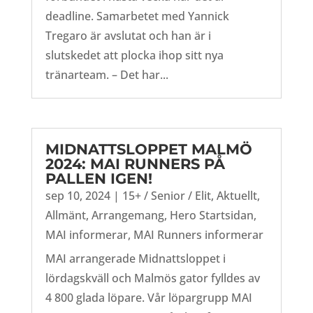
deadline. Samarbetet med Yannick
Tregaro är avslutat och han är i
slutskedet att plocka ihop sitt nya
tränarteam. – Det har...
MIDNATTSLOPPET MALMÖ
2024: MAI RUNNERS PÅ
PALLEN IGEN!
sep 10, 2024
|
15+ / Senior / Elit
,
Aktuellt
,
Allmänt
,
Arrangemang
,
Hero Startsidan
,
MAI informerar
,
MAI Runners informerar
MAI arrangerade Midnattsloppet i
lördagskväll och Malmös gator fylldes av
4 800 glada löpare. Vår löpargrupp MAI