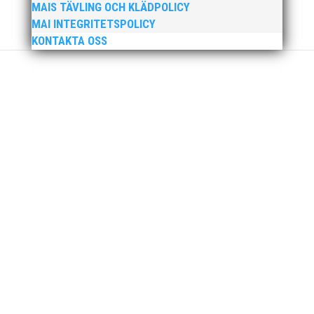
MAIS TÄVLING OCH KLÄDPOLICY
MAI INTEGRITETSPOLICY
KONTAKTA OSS
Som medlem hos MAI får du nu två platser för
priset av en på löpcoachning under våren.
Missa för all del inte denna fantastiska
möjlighet! >> Anmäl er i gruppen här!
Här får du möjlighet att skaffat dig viktig
kunskap och ett bra första nätverk för