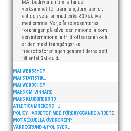
MAI bedriver en omfattande
träningsläger utomlands. Pandemin har gjort
verksamhet för barn, ungdom, senior,
att det inte varit möjligt så en lång väntan och
elit och veteran med cirka 800 aktiva
ett härligt gäng med massa energi har snart
medlemmar. Varje år representeras
varit iväg en vecka. Bra och fokuserade
föreningen på såväl den nationella som
träningar med mycket glädje hela dagarna....
den internationella friidrottsarenan och
är den mest framgångsrika
friidrottsföreningen genom tiderna sett
till antal SM-guld.
MAI WEBBSHOP
MAI STATISTIK
På lunchen i fredags höll MAI löparen Johan
MAI WEBBSHOP
Larsson en inspirationsföreläsning för vår
MAI:S SM-VINNARE
friskvårdspartner FOJAB. MAI och FOJAB har
MAI:S KLUBBREKORD
under flera års tid haft ett
ATLETICUMREKORD
friskvårdssamarbete ihop. Förutom detta
POLICY I ARBETET MED FÖREBYGGANDE ARBETE
inslag i fredags så har FOJAB tillgång till privat
MOT SEXUELLA ÖVERGREPP
löpcoachning, fria...
VÄRDEGRUND & POLICYER