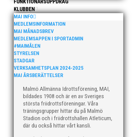
FUNKTIONÄRSUPPDRAG
KLUBBEN
MAI INFO
MEDLEMSINFORMATION
MAI MÅNADSBREV
MEDLEMSAPPEN I SPORTADMIN
#MAIMÅLEN
Nationaldagen firade detta glada och positiva
STYRELSEN
gäng i Ystad för att tillsammans tävla i
STADGAR
"Kraftmätningen" som är en lagtävling för 13-
VERKSAMHETSPLAN 2024-2025
14 åringar. Ett kval som genomfördes
MAI ÅRSBERÄTTELSER
tillsammans med IFK Ystad och IFK
Helsingborg. Tappra ungdomar som kämpade
Malmö Allmänna Idrottsförening, MAI,
ihop i både ur...
bildades 1908 och är en av Sveriges
största friidrottsföreningar. Våra
träningsgrupper hittar du på Malmö
Stadion och i friidrottshallen Atleticum,
där du också hittar vårt kansli.
Äntligen kunde våra äldre ungdomar åka på