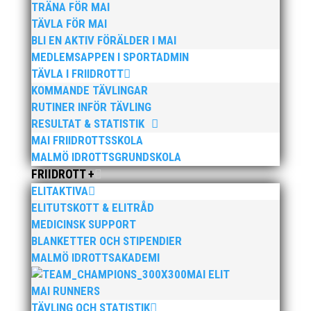
TRÄNA FÖR MAI
TÄVLA FÖR MAI
BLI EN AKTIV FÖRÄLDER I MAI
MEDLEMSAPPEN I SPORTADMIN
TÄVLA I FRIIDROTT
KOMMANDE TÄVLINGAR
Publicerat tidigare
RUTINER INFÖR TÄVLING
RESULTAT & STATISTIK
MAI FRIIDROTTSSKOLA
MALMÖ IDROTTSGRUNDSKOLA
FRIIDROTT +
Söndagen den 13 november arrangerar vi
ELITAKTIVA
återigen vårt höstlopp med en snabb och platt
ELITUTSKOTT & ELITRÅD
bana i natursköna Bunkeflostrand strax söder
MEDICINSK SUPPORT
om Öresundsbron. Distanserna 5 KM och 10
BLANKETTER OCH STIPENDIER
KM Anmälan och info, klicka här!
MALMÖ IDROTTSAKADEMI
MAI ELIT
MAI RUNNERS
TÄVLING OCH STATISTIK