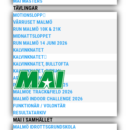
MAI MASTERS
ge mig jättemycket med stafettsatsning, lag-
TÄVLINGAR
SM och annat som jag inte haft möjlighet till i
MOTIONSLOPP
Helsingborg. Jag får bättre förutsättningar i
VÅRRUSET MALMÖ
Malmö. Det är en större...
RUN MALMÖ 10K & 21K
MIDNATTSLOPPET
RUN MALMÖ 14 JUNI 2026
KALVINKNATET
KALVINKNATET
KALVINKNATET, BULLTOFTA
MAI hälsar välkommen till Pepparkaksspelen i
KALVINKNATET, RIBBAN
Atleticum, Malmö, 10-11 december 2022
ARENATÄVLINGAR
PEPPARKAKSSPELEN 2025
För mer info och anmälan, klicka här!
MALMOE TRACK&FIELD 2026
MALMÖ INDOOR CHALLENGE 2026
FUNKTIONÄR / VOLONTÄR
RESULTATARKIV
MAI I SAMHÄLLET
MALMÖ IDROTTSGRUNDSKOLA