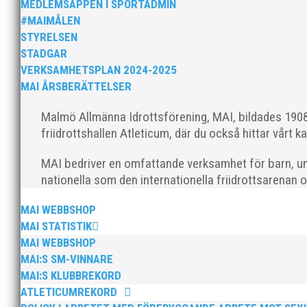
MEDLEMSAPPEN I SPORTADMIN
reportage” från vårt ISM. Vi har nöjet att publicera art
#MAIMÅLEN
STYRELSEN
STADGAR
VERKSAMHETSPLAN 2024-2025
MAI ÅRSBERÄTTELSER
Malmö Allmänna Idrottsförening, MAI, bildades 1908 
friidrottshallen Atleticum, där du också hittar vårt ka
Malmö Idrottsföreningars Samorganisations pris till L
meter, hon gjorde det helt överraskade, på en riktigt bra
MAI bedriver en omfattande verksamhet för barn, un
nationella som den internationella friidrottsarenan 
MAI WEBBSHOP
MAI STATISTIK
MAI WEBBSHOP
MAI:S SM-VINNARE
För fjärde året i rad har Scandic valt att uppmärksamm
MAI:S KLUBBREKORD
förälder från varje idrott. Slutligen blev det 72 "spor
ATLETICUMREKORD