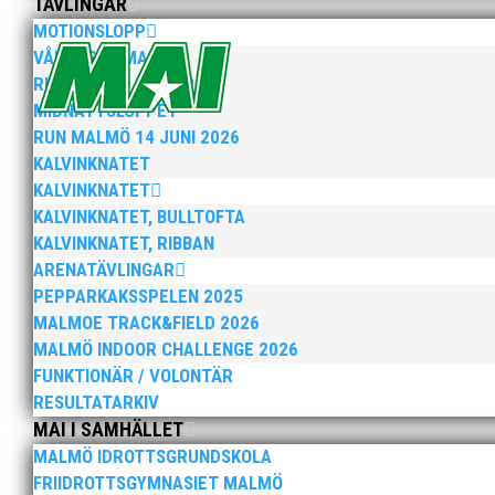
TÄVLINGAR
MOTIONSLOPP
VÅRRUSET MALMÖ
RUN MALMÖ 10K & 21K
MIDNATTSLOPPET
RUN MALMÖ 14 JUNI 2026
Vi har med stor sorg och saknad mottagit beskedet a
Sprint, hopp och mångkamp som tävlingsgrenar blev 
KALVINKNATET
KALVINKNATET
KALVINKNATET, BULLTOFTA
KALVINKNATET, RIBBAN
ARENATÄVLINGAR
PEPPARKAKSSPELEN 2025
MALMOE TRACK&FIELD 2026
MALMÖ INDOOR CHALLENGE 2026
Foto: Dick LottUnder perioden den 16-23 juni arrange
FUNKTIONÄR / VOLONTÄR
Ribban Nummerlapp och elektronisk tidtagning Portal
RESULTATARKIV
MAI I SAMHÄLLET
MALMÖ IDROTTSGRUNDSKOLA
FRIIDROTTSGYMNASIET MALMÖ