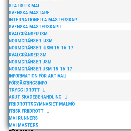
Äntligen kan vi springa tillsammans igen! – Gemensam
STATISTIK MAI
SVENSKA MÄSTARE
INTERNATIONELLA MÄSTERSKAP
SVENSKA MÄSTERSKAP
KVALGRÄNSER ISM
NORMGRÄNSER IJSM
NORMGRÄNSER IUSM 15-16-17
Efter en rafflande avslutning lyckades MAI:s ungdom
KVALGRÄNSER SM
bronsmedaljen, 3.5 poäng före Hammarby IF. Laget s
NORMGRÄNSER JSM
NORMGRÄNSER USM 15-16-17
INFORMATION FÖR AKTIVA
FÖRSÄKRINGSINFO
TRYGG IDROTT
AKUT SKADEBEHANDLING
FRIIDROTTSGYMNASIET MALMÖ
Thobias Montler vann Diamond League-finalen i Zürich o
FRISK FRIIDROTT
trean Roos I kulringen inledde Fanny Roos starkt. Län
MAI RUNNERS
MAI MASTERS