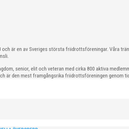
ikeln i sin helhet: >> ISM Friidrott i Magasin...
och är en av Sveriges största friidrottsföreningar. Våra trä
nsli.
ovande tjej i Malmö för 2020 går till Nikki Anderberg, MAI. Motiv
 tid och efter att i två år haft...
gdom, senior, elit och veteran med cirka 800 aktiva medlemm
och är den mest framgångsrika friidrottsföreningen genom tide
a engagerande och stöttande föräldrar genom att utse "Årets Sportför
tföräldrar" som stod som vinnare, och...