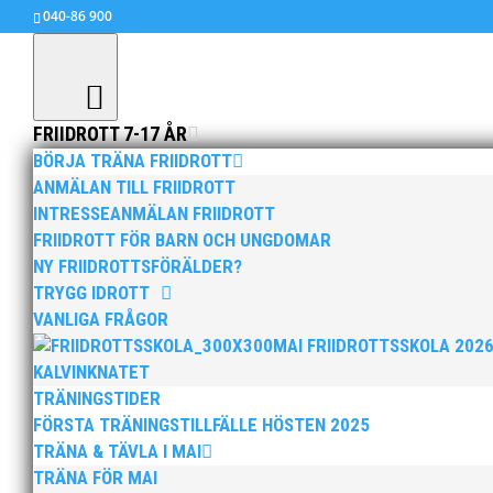
040-86 900
FRIIDROTT 7-17 ÅR
BÖRJA TRÄNA FRIIDROTT
ANMÄLAN TILL FRIIDROTT
INTRESSEANMÄLAN FRIIDROTT
Grattis till OS-uttagninge
FRIIDROTT FÖR BARN OCH UNGDOMAR
mar 25, 2021
|
Allmänt
NY FRIIDROTTSFÖRÄLDER?
TRYGG IDROTT
Igår blev det klart att Wictor Petersson, Fanny
VANLIGA FRÅGOR
MAI FRIIDROTTSSKOLA 202
Vi säger GRATTIS och lycka till!
KALVINKNATET
TRÄNINGSTIDER
FÖRSTA TRÄNINGSTILLFÄLLE HÖSTEN 2025
TRÄNA & TÄVLA I MAI
TRÄNA FÖR MAI