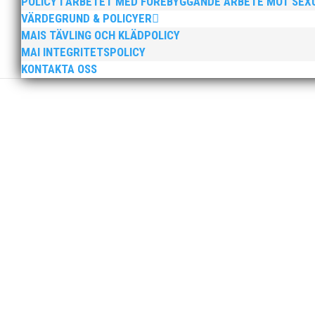
POLICY I ARBETET MED FÖREBYGGANDE ARBETE MOT SE
VÄRDEGRUND & POLICYER
MAIS TÄVLING OCH KLÄDPOLICY
MAI INTEGRITETSPOLICY
KONTAKTA OSS
Lägret för barn som är 6-12 år.Tränar du friidrott eller
här!
Skånes Sportskola vill tidigt introducera barn till de