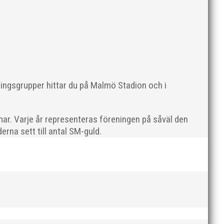
ningsgrupper hittar du på Malmö Stadion och i
ering:”Nikki Anderberg inte bara vann SM-guld på 100
ar. Varje år representeras föreningen på såväl den
rna sett till antal SM-guld.
älder". Nytt för i år är att priset delas ut till en