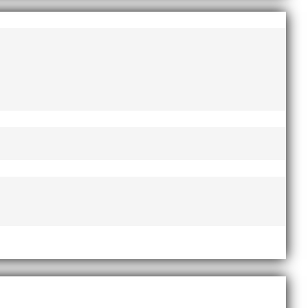
började representera föreningen i åldersgruppen M60.
igt upphottad version: Förutbestämt bana nere på