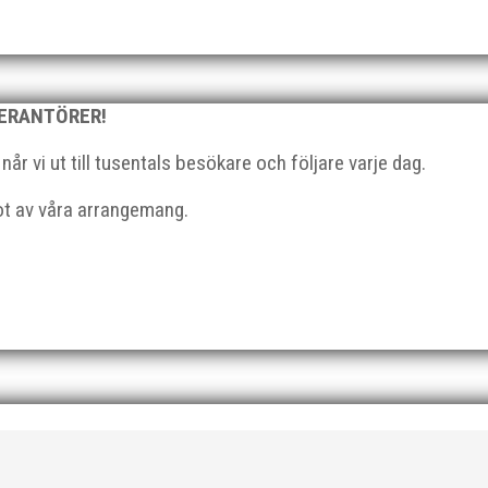
VERANTÖRER!
r vi ut till tusentals besökare och följare varje dag.
got av våra arrangemang.
det har intervjuat allas vår Hanna Katsler Mölstad och Johan Fä
ortage. Det ena publicerades i Skånska Dagbladet måndagen...
terna nu i dagarna. Det nya numret bjuder på mängder av spännan