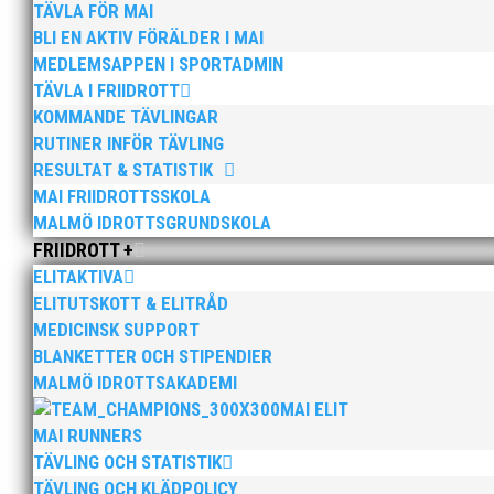
TÄVLA FÖR MAI
BLI EN AKTIV FÖRÄLDER I MAI
MEDLEMSAPPEN I SPORTADMIN
TÄVLA I FRIIDROTT
KOMMANDE TÄVLINGAR
RUTINER INFÖR TÄVLING
RESULTAT & STATISTIK
MAI FRIIDROTTSSKOLA
När restriktionerna äntligen lättat kunde vi arrang
MALMÖ IDROTTSGRUNDSKOLA
olika träningsgrupper. Att träna och träffas på det s
FRIIDROTT +
ELITAKTIVA
Läs mer
ELITUTSKOTT & ELITRÅD
MEDICINSK SUPPORT
BLANKETTER OCH STIPENDIER
MALMÖ IDROTTSAKADEMI
MAI ELIT
MAI RUNNERS
TÄVLING OCH STATISTIK
Den 13 november arrangerar vi ett höstlopp med sna
TÄVLING OCH KLÄDPOLICY