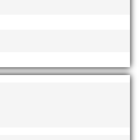
gt för sammanhållningen i en stor klubb med många
edare och föräldrar.
esundsbron. Vi erbjuder distanserna 5 KM och 10 KM.