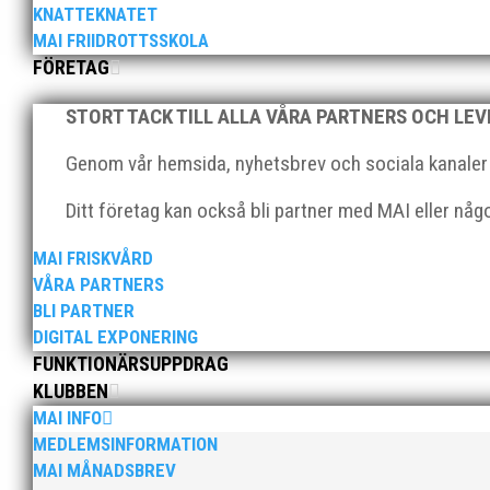
KNATTEKNATET
MAI FRIIDROTTSSKOLA
FÖRETAG
Många fina pers på helgens tävling!
STORT TACK TILL ALLA VÅRA PARTNERS OCH LE
Genom vår hemsida, nyhetsbrev och sociala kanaler nå
Ditt företag kan också bli partner med MAI eller nå
MAI FRISKVÅRD
Foto: Skånska Dagbladet/Norra Skåne Skånska Dagbla
VÅRA PARTNERS
löparglädje och det resulterade i två fina dubbelrep
BLI PARTNER
DIGITAL EXPONERING
FUNKTIONÄRSUPPDRAG
KLUBBEN
MAI INFO
MEDLEMSINFORMATION
MAI MÅNADSBREV
Magasin Spring #2 2021 är på väg ut till prenumeran