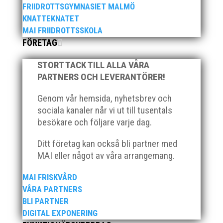
FRIIDROTTSGYMNASIET MALMÖ
Maria Wedgeworth knep bronsplatsen! Tvåa i loppet
KNATTEKNATET
blev Lisa Malmodin. Lisa sprang i...
MAI FRIIDROTTSSKOLA
FÖRETAG
STORT TACK TILL ALLA VÅRA
PARTNERS OCH LEVERANTÖRER!
Genom vår hemsida, nyhetsbrev och
sociala kanaler når vi ut till tusentals
besökare och följare varje dag.
Ditt företag kan också bli partner med
MAI eller något av våra arrangemang.
MAI FRISKVÅRD
VÅRA PARTNERS
BLI PARTNER
DIGITAL EXPONERING