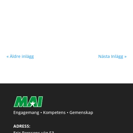
Marcus Asker, P16, 4 KM, tid 11:22,8, kom trea på
Terräng-SM 2021 i Höganäs. Stort grattis önskar MAI
« Äldre inlägg
Nästa Inlägg »
Engagemang • Kompetens • Gemenskap
ADRESS:
Eric Perssons väg 53