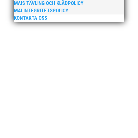
MAIS TÄVLING OCH KLÄDPOLICY
MAI INTEGRITETSPOLICY
KONTAKTA OSS
Här får du möjlighet att skaffat dig viktig kunskap och
ett bra första nätverk för internationella frågor inom
idrotten. Under totalt fyra dagar kommer du att få
fördjupad kunskap om bland annat internationellt
arbete och vad det innebär, din egen roll, betydelsen
av...
10 KM envarvsbana genom Malmö City! Samt en
kortare distans på ca 5 KM.
Låt dagsformen avgöra om du springer den korta