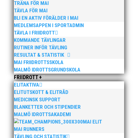
TRÄNA FÖR MAI
TÄVLA FÖR MAI
BLI EN AKTIV FÖRÄLDER I MAI
MEDLEMSAPPEN I SPORTADMIN
TÄVLA I FRIIDROTT
KOMMANDE TÄVLINGAR
RUTINER INFÖR TÄVLING
Publicerat tidigare
RESULTAT & STATISTIK
MAI FRIIDROTTSSKOLA
MALMÖ IDROTTSGRUNDSKOLA
FRIIDROTT +
ELITAKTIVA
ELITUTSKOTT & ELITRÅD
Söndagen den 13 november arrangerar vi återigen
MEDICINSK SUPPORT
vårt höstlopp med en snabb och platt bana i
BLANKETTER OCH STIPENDIER
natursköna Bunkeflostrand strax söder om
MALMÖ IDROTTSAKADEMI
Öresundsbron. Distanserna 5 KM och 10 KM Anmälan
MAI ELIT
och info, klicka här!
MAI RUNNERS
TÄVLING OCH STATISTIK