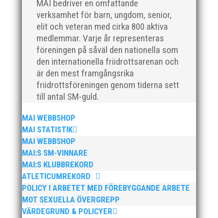
MAI bedriver en omfattande
verksamhet för barn, ungdom, senior,
elit och veteran med cirka 800 aktiva
På lunchen i fredags höll MAI löparen Johan Larsson
medlemmar. Varje år representeras
en inspirationsföreläsning för vår friskvårdspartner
föreningen på såväl den nationella som
FOJAB. MAI och FOJAB har under flera års tid haft ett
den internationella friidrottsarenan och
friskvårdssamarbete ihop. Förutom detta inslag i
är den mest framgångsrika
fredags så har FOJAB tillgång till privat löpcoachning,
friidrottsföreningen genom tiderna sett
fria...
till antal SM-guld.
MAI WEBBSHOP
MAI STATISTIK
MAI WEBBSHOP
MAI:S SM-VINNARE
Som medlem hos MAI får du nu två platser för priset
MAI:S KLUBBREKORD
av en på löpcoachning under våren. Missa för all del
ATLETICUMREKORD
inte denna fantastiska möjlighet! >> Anmäl er i
POLICY I ARBETET MED FÖREBYGGANDE ARBETE
gruppen här!
MOT SEXUELLA ÖVERGREPP
VÄRDEGRUND & POLICYER