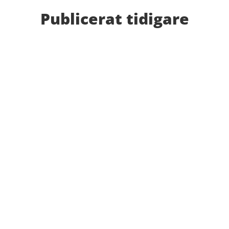
Publicerat tidigare
Nu kan du se när första och sista träningstillfälle för
Hösten 2024. Klicka här!
Malmöloppet gick av stapeln i lördags i ett riktigt
ruskväder. Fast det bromsade inte vår löpargrupp
som verkligen visade framfötterna.