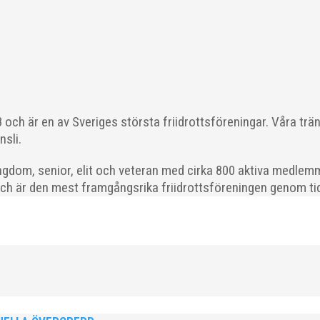
 Daniel Johansson, Yvonne Gossner Vår motionsgrupp MAI RUNNERS 
! Tvåa i loppet blev Lisa Malmodin. Lisa sprang i...
och är en av Sveriges största friidrottsföreningar. Våra trä
nsli.
gdom, senior, elit och veteran med cirka 800 aktiva medlemm
och är den mest framgångsrika friidrottsföreningen genom tide