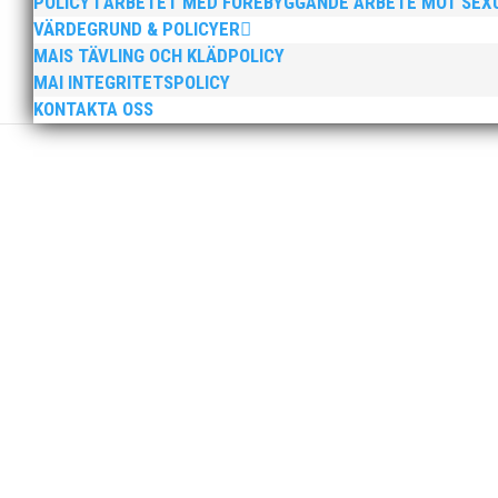
POLICY I ARBETET MED FÖREBYGGANDE ARBETE MOT SE
VÄRDEGRUND & POLICYER
MAIS TÄVLING OCH KLÄDPOLICY
MAI INTEGRITETSPOLICY
KONTAKTA OSS
Nationaldagen firade detta glada och positiva gäng i 
tillsammans med IFK Ystad och IFK Helsingborg. Ta
Äntligen kunde våra äldre ungdomar åka på träningslä
har snart varit iväg en vecka. Bra och fokuserade trä