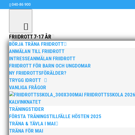
040-86 900
FRIIDROTT 7-17 ÅR
BÖRJA TRÄNA FRIIDROTT
ANMÄLAN TILL FRIIDROTT
INTRESSEANMÄLAN FRIIDROTT
Junior SM Linköping 2020
FRIIDROTT FÖR BARN OCH UNGDOMAR
aug 25, 2020
|
15+ / Senior / Elit
,
Allmänt
,
Inge
NY FRIIDROTTSFÖRÄLDER?
TRYGG IDROTT
När väl all statistik och anmälningar sammanstä
VANLIGA FRÅGOR
bokas resa. Allas vår Micke ringde mig på ons
MAI FRIIDROTTSSKOLA 202
gått att boka resa innan man visste vilka som s
KALVINKNATET
årsbästa skulle få vara med och göra upp om 
TRÄNINGSTIDER
FÖRSTA TRÄNINGSTILLFÄLLE HÖSTEN 2025
TRÄNA & TÄVLA I MAI
TRÄNA FÖR MAI