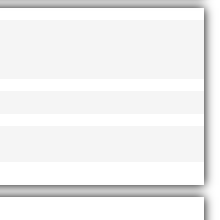
trand strax söder om Öresundsbron. Distanserna 5 KM
lor på MAIs årliga Malmö Skolmästerskap. Skolorna på