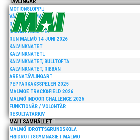
TÄVLINGAR
MOTIONSLOPP
VÅRRUSET MALMÖ
RUN MALMÖ 10K & 21K
MIDNATTSLOPPET
RUN MALMÖ 14 JUNI 2026
Söndagen den 13 november arrangerar vi återigen vå
KALVINKNATET
och 10 KM Anmälan och info, klicka här!
KALVINKNATET
KALVINKNATET, BULLTOFTA
KALVINKNATET, RIBBAN
ARENATÄVLINGAR
PEPPARKAKSSPELEN 2025
MALMOE TRACK&FIELD 2026
MALMÖ INDOOR CHALLENGE 2026
FUNKTIONÄR / VOLONTÄR
I mitten på förra veckan fylldes Atleticum med hundr
plats tävlade mot varandra i friidrottsgrenarna: 60m
RESULTATARKIV
MAI I SAMHÄLLET
MALMÖ IDROTTSGRUNDSKOLA
FRIIDROTTSGYMNASIET MALMÖ