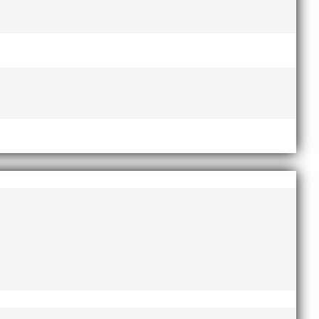
i måste bli bättre på att hålla tider) kom vi
an som förväntat, att åka till någonting är
et gjordes upp och det blev tidigt i säng för
e och festat hela natten? Men ingen gjorde någon
a skrik om att öka takten eller att springa
risutdelning bakom en tom läktare där i bästa
nte nämnvärt på våra aktiva, den ena medaljen
rna var på de aktivas sida, i alla fall på