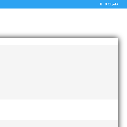
0 Objekt
 av Junior SM för 17/19/22 åringar skulle det
 alla tåg var fullbokade. Det hade ju inte
tt till max 16 per gren, enbart de 16 med bäst