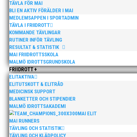
TÄVLA FÖR MAI
BLI EN AKTIV FÖRÄLDER I MAI
Fredag 14:00 skulle min buss åka till Linköping
MEDLEMSAPPEN I SPORTADMIN
iväg strax innan 14:30. Bra stämning i bussen, 
TÄVLA I FRIIDROTT
sällan ett problem.
KOMMANDE TÄVLINGAR
RUTINER INFÖR TÄVLING
RESULTAT & STATISTIK
Köttbullar och brunsås till kvällsmat var det i
MAI FRIIDROTTSSKOLA
alla tror jag. På lördagsmorgonen var jag lite 
MALMÖ IDROTTSGRUNDSKOLA
besviken, fullt fokus på uppgiften, det syntes d
FRIIDROTT +
ELITAKTIVA
ELITUTSKOTT & ELITRÅD
Regelverket kring tävlingar gör att allt blir a
MEDICINSK SUPPORT
fortare. Alla lopp under nästan total tystnad
BLANKETTER OCH STIPENDIER
fall tränaren stod och klappade. Speakern gjord
MALMÖ IDROTTSAKADEMI
MAI ELIT
MAI RUNNERS
Det måste kännas konstigt att tävla och att in
TÄVLING OCH STATISTIK
efter den andra vanns av våra fantastiska atle
TÄVLING OCH KLÄDPOLICY