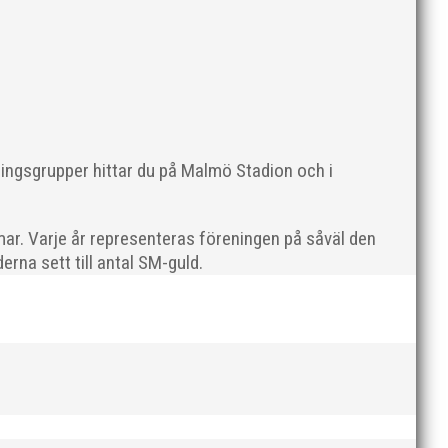
dominerade Kalkbrottsloppets damklass. Alice
ningsgrupper hittar du på Malmö Stadion och i
ar. Varje år representeras föreningen på såväl den
rna sett till antal SM-guld.