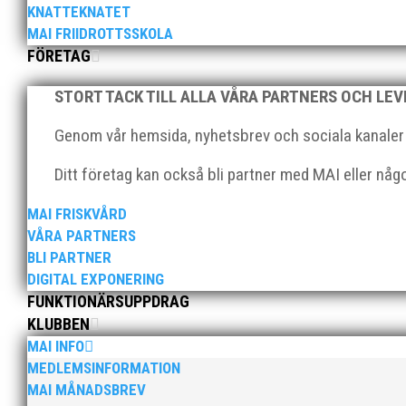
KNATTEKNATET
MAI FRIIDROTTSSKOLA
FÖRETAG
Sveriges sprinterdrottning Julia Henriksson har valt a
STORT TACK TILL ALLA VÅRA PARTNERS OCH LE
möjlighet till i Helsingborg. Jag får bättre förutsättnin
Genom vår hemsida, nyhetsbrev och sociala kanaler nå
Ditt företag kan också bli partner med MAI eller nå
MAI FRISKVÅRD
VÅRA PARTNERS
BLI PARTNER
MAI hälsar välkommen till Pepparkaksspelen i Atlet
DIGITAL EXPONERING
För mer info och anmälan, klicka här!
FUNKTIONÄRSUPPDRAG
KLUBBEN
MAI INFO
MEDLEMSINFORMATION
MAI MÅNADSBREV