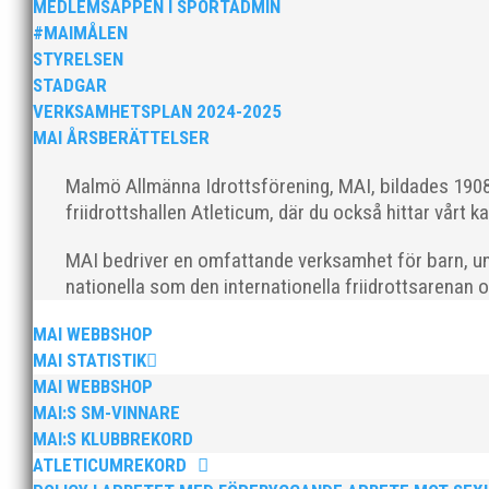
MEDLEMSAPPEN I SPORTADMIN
#MAIMÅLEN
Bild 2, från vänster: Johan Färemo, Alice Gossner,
STYRELSEN
Gossner vann och Maria Wedgeworth knep bronsplatsen
STADGAR
VERKSAMHETSPLAN 2024-2025
MAI ÅRSBERÄTTELSER
Malmö Allmänna Idrottsförening, MAI, bildades 1908 
friidrottshallen Atleticum, där du också hittar vårt ka
MAI bedriver en omfattande verksamhet för barn, un
nationella som den internationella friidrottsarenan 
MAI WEBBSHOP
MAI STATISTIK
MAI WEBBSHOP
MAI:S SM-VINNARE
MAI:S KLUBBREKORD
ATLETICUMREKORD