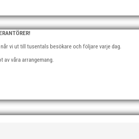
tt fortsättningsvis tävla för MAI. – Det kan ge mig jättemycket med 
VERANTÖRER!
gar i Malmö. Det är en större...
r vi ut till tusentals besökare och följare varje dag.
got av våra arrangemang.
icum, Malmö, 10-11 december 2022