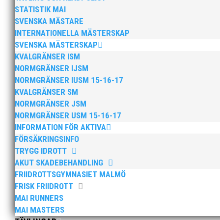
sträckor upp till 200 meter, 400 meterslöparna
STATISTIK MAI
SVENSKA MÄSTARE
INTERNATIONELLA MÄSTERSKAP
Jag gör inga försök att räkna upp medaljörer m
SVENSKA MÄSTERSKAP
Wilma, Filippa) trippel på 100 meter, trippel 
KVALGRÄNSER ISM
tidsschemat fick springa helt utan support från 
NORMGRÄNSER IJSM
NORMGRÄNSER IUSM 15-16-17
KVALGRÄNSER SM
Stort tack till alla aktiva för en fantastisk helg.
NORMGRÄNSER JSM
NORMGRÄNSER USM 15-16-17
INFORMATION FÖR AKTIVA
Ledare/Busschaufför Thomas Leandersson
FÖRSÄKRINGSINFO
TRYGG IDROTT
AKUT SKADEBEHANDLING
FRIIDROTTSGYMNASIET MALMÖ
FRISK FRIIDROTT
MAI RUNNERS
MAI MASTERS