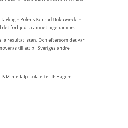
ltävling – Polens Konrad Bukowiecki –
öll det förbjudna ämnet higenamine.
iella resultatlistan. Och eftersom det var
veras till att bli Sveriges andre
d JVM-medalj i kula efter IF Hagens