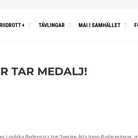
RIIDROTT +
TÄVLINGAR
MAI I SAMHÄLLET
F
OR TAR MEDALJ!
er i polska Bydgoszcz tog Sverige åtta topp-8-placeringar