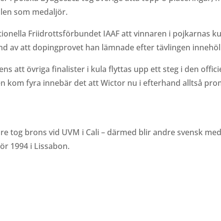
llen som medaljör.
onella Friidrottsförbundet IAAF att vinnaren i pojkarnas ku
rund av att dopingprovet han lämnade efter tävlingen inneh
s att övriga finalister i kula flyttas upp ett steg i den offic
kom fyra innebär det att Wictor nu i efterhand alltså promo
igare tog brons vid UVM i Cali – därmed blir andre svensk me
ör 1994 i Lissabon.