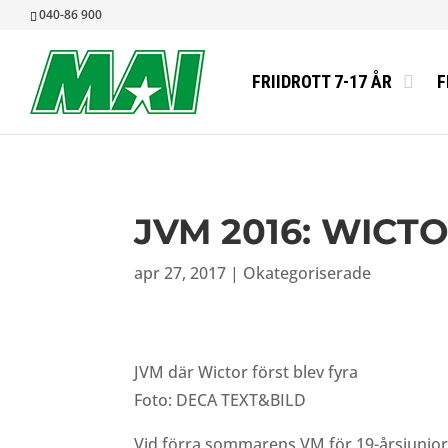
040-86 900
FRIIDROTT 7-17 ÅR
F
JVM 2016: WICT
apr 27, 2017
|
Okategoriserade
JVM där Wictor först blev fyra
Foto: DECA TEXT&BILD
Vid förra sommarens VM för 19-årsjunior