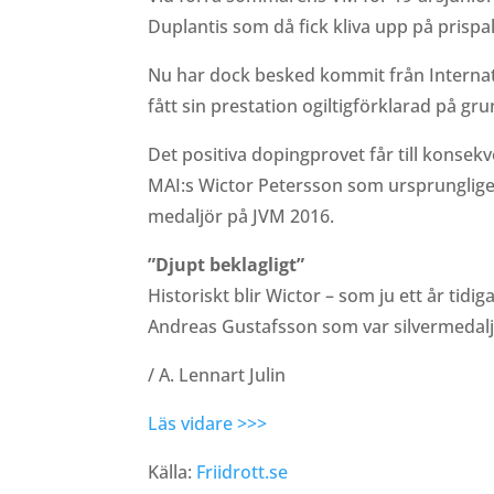
Duplantis som då fick kliva upp på prispa
Nu har dock besked kommit från Internati
fått sin prestation ogiltigförklarad på g
Det positiva dopingprovet får till konsekven
MAI:s Wictor Petersson som ursprungligen 
medaljör på JVM 2016.
”Djupt beklagligt”
Historiskt blir Wictor – som ju ett år tid
Andreas Gustafsson som var silvermedalj
/ A. Lennart Julin
Läs vidare >>>
Källa:
Friidrott.se