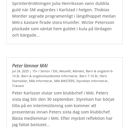
Sprinterdrottningen Julia Henriksson vann dubbla
guld när SM avgjordes i Karlstad i helgen. Thobias
Montler segrade programenligt i längdhoppet medan
MAI:s kastare firade stora triumfer. Wictor Petersson
plockade som väntat hem guldet i kula på lördagen
och bärgade...
Peter lämnar MAI
jul 24, 2025
|
15+ / Senior / Elit
,
Aktuellt
,
Allmänt
,
Barn & ungdom 6-
14 år
,
Barn & ungdomsutskottet informerar
,
Barn 7-10 år
,
Hero
Startsidan
,
MAI informerar
,
MAI MASTERS
,
Styrelsen informerar
,
Tränare
Peter Karlsson slutar som klubbchef i MAI. Peters
sista dag blir den 30 september. Styrelsen har börjat
titta på en interimslösning som kommer att
presenteras innan Peters sista dag som klubbchef.
Bästa medlemmar i MAI, Efter mycket reflektion har
jag fattat beslutet...