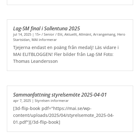
Lag-SM final i Sollentuna 2025
jul 14, 2025
|
15+ / Senior / Elit
,
Aktuellt
,
Allmänt
,
Arrangemang
,
Hero
Startsidan
,
MAI informerar
Tjejerna endast en poäng från medalj! Läs vidare i
MAI ELITBLOGGEN! Fler bilder från Lag-SM Foto:
Thomas Leandersson
Sammanfattning styrelsemöte 2025-04-01
apr 7, 2025
|
Styrelsen informerar
[3d-flip-book pdf="https://mai.se/wp-
content/uploads/2025/04/styrelsemote_2025-04-
01.pdf"][/3d-flip-book]