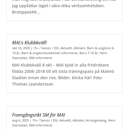
jag uppfattar läget i våra olika verksamhetsben.
BroloppetAtt...
MAI:s Klubbkväll!
okt 10, 2025
|
15+ / Senior / Elit
,
Aktuellt
,
Allmänt
,
Barn & ungdom 6-
14 år
,
Barn & ungdomsutskottet informerar
,
Barn 7-10 år
,
Hero
Startsidan
,
MAI informerar
MAI Klubbkväll 8 okt – MAI bjöd in alla friidrottare
födda 2008–2018 till ett sista träningspass på Malmö
Stadion innan den rivs. Bilder, klicka här! Foto:
Thomas Leandersson
Framgångsrikt SM för MAI
aug 4, 2025
|
15+ / Senior / Elit
,
Aktuellt
,
Allmänt
,
Arrangemang
,
Hero
Startsidan
,
MAI informerar