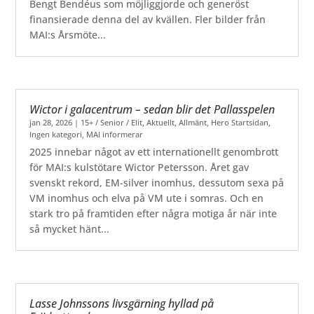
Bengt Bendéus som möjliggjorde och generöst
finansierade denna del av kvällen. Fler bilder från
MAI:s Årsmöte...
Wictor i galacentrum – sedan blir det Pallasspelen
jan 28, 2026
|
15+ / Senior / Elit
,
Aktuellt
,
Allmänt
,
Hero Startsidan
,
Ingen kategori
,
MAI informerar
2025 innebar något av ett internationellt genombrott
för MAI:s kulstötare Wictor Petersson. Året gav
svenskt rekord, EM-silver inomhus, dessutom sexa på
VM inomhus och elva på VM ute i somras. Och en
stark tro på framtiden efter några motiga år när inte
så mycket hänt...
Lasse Johnssons livsgärning hyllad på