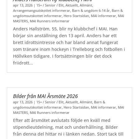
apr 13, 2026
|
15+ / Senior / Elit
,
Aktuellt
,
Allmänt
,
Arrangemangsutskottet informerar
,
Barn & ungdom 6-14 år
,
Barn &
ungdomsutskottet informerar
,
Hero Startsidan
,
MAI informerar
,
MAI
MASTERS
,
MAI Runners informerar
Anders Hallström, 55, blir ny klubbchef i MAI. Han
börjar sin anställning den 13 april. Anders har ett
brett idrottsintresse och har bland annat fungerat
som tränare inom hockeyn i Trelleborg och fotbollen i
Höllviken tidigare. I fortsättningen blir det dock
friidrott...
Bilder från MAI Årsmöte 2026
apr 13, 2026
|
15+ / Senior / Elit
,
Aktuellt
,
Allmänt
,
Barn &
ungdomsutskottet informerar
,
Hero Startsidan
,
MAI informerar
,
MAI
MASTERS
,
MAI Runners informerar
Efter att årsmötet avslutats följde en kväll med
stipendieutdelning, mat och underhållning. Bilder
från denna del hittar ni i länken nedan. Stort tack till