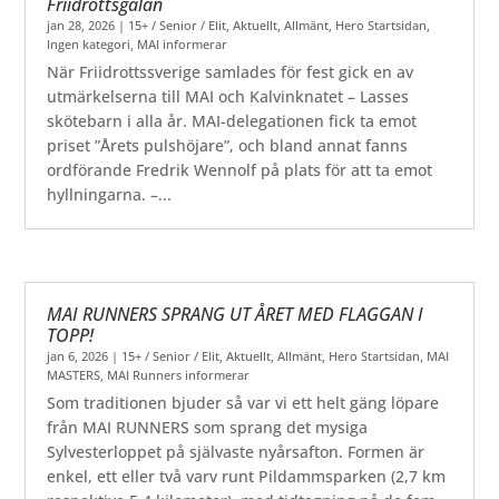
Friidrottsgalan
jan 28, 2026
|
15+ / Senior / Elit
,
Aktuellt
,
Allmänt
,
Hero Startsidan
,
Ingen kategori
,
MAI informerar
När Friidrottssverige samlades för fest gick en av
utmärkelserna till MAI och Kalvinknatet – Lasses
skötebarn i alla år. MAI-delegationen fick ta emot
priset ”Årets pulshöjare”, och bland annat fanns
ordförande Fredrik Wennolf på plats för att ta emot
hyllningarna. –...
MAI RUNNERS SPRANG UT ÅRET MED FLAGGAN I
TOPP!
jan 6, 2026
|
15+ / Senior / Elit
,
Aktuellt
,
Allmänt
,
Hero Startsidan
,
MAI
MASTERS
,
MAI Runners informerar
Som traditionen bjuder så var vi ett helt gäng löpare
från MAI RUNNERS som sprang det mysiga
Sylvesterloppet på självaste nyårsafton. Formen är
enkel, ett eller två varv runt Pildammsparken (2,7 km