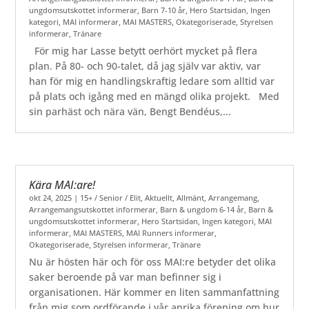
ungdomsutskottet informerar
,
Barn 7-10 år
,
Hero Startsidan
,
Ingen
kategori
,
MAI informerar
,
MAI MASTERS
,
Okategoriserade
,
Styrelsen
informerar
,
Tränare
För mig har Lasse betytt oerhört mycket på flera
plan. På 80- och 90-talet, då jag själv var aktiv, var
han för mig en handlingskraftig ledare som alltid var
på plats och igång med en mängd olika projekt. Med
sin parhäst och nära vän, Bengt Bendéus,...
Kära MAI:are!
okt 24, 2025
|
15+ / Senior / Elit
,
Aktuellt
,
Allmänt
,
Arrangemang
,
Arrangemangsutskottet informerar
,
Barn & ungdom 6-14 år
,
Barn &
ungdomsutskottet informerar
,
Hero Startsidan
,
Ingen kategori
,
MAI
informerar
,
MAI MASTERS
,
MAI Runners informerar
,
Okategoriserade
,
Styrelsen informerar
,
Tränare
Nu är hösten här och för oss MAI:re betyder det olika
saker beroende på var man befinner sig i
organisationen. Här kommer en liten sammanfattning
från mig som ordförande i vår anrika förening om hur