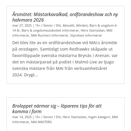
Årsmötet: Mästarkavalkad, ordförandeshow och ny
halvmara 2026
mar 27, 2025
|
15+ / Senior / Elit
,
Aktuellt
,
Allmänt
,
Barn & ungdom 6-
14 år
,
Barn & ungdomsutskottet informerar
,
Hero Startsidan
,
MAI
informerar
,
MAI Runners informerar
,
Styrelsen informerar
Det blev lite av en ordförandeshow vid MAI:s årsmöte
på onsdagen. Samtidigt som Redhawks skåpade ut
favorittippade svenska mästarna Brynäs i Arenan, var
det en mästarparad på podiet i Malmö Live av tjugo
svenska mästare från MAI från verksamhetsåret
2024. Drygt...
Broloppet närmar sig – löparens tips för att
komma i form
mar 14, 2025
|
15+ / Senior / Elit
,
Hero Startsidan
,
Ingen kategori
,
MAI
informerar
,
MAI MASTERS