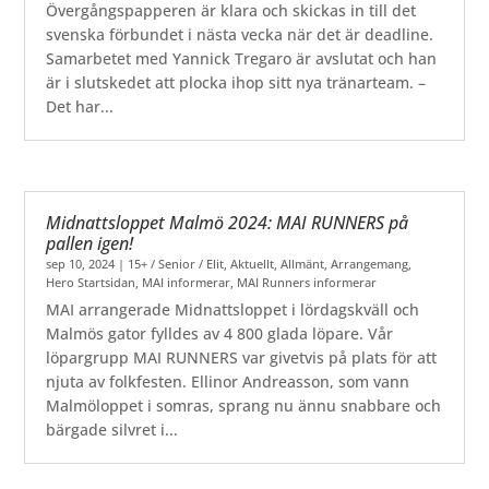
Övergångspapperen är klara och skickas in till det
svenska förbundet i nästa vecka när det är deadline.
Samarbetet med Yannick Tregaro är avslutat och han
är i slutskedet att plocka ihop sitt nya tränarteam. –
Det har...
Midnattsloppet Malmö 2024: MAI RUNNERS på
pallen igen!
sep 10, 2024
|
15+ / Senior / Elit
,
Aktuellt
,
Allmänt
,
Arrangemang
,
Hero Startsidan
,
MAI informerar
,
MAI Runners informerar
MAI arrangerade Midnattsloppet i lördagskväll och
Malmös gator fylldes av 4 800 glada löpare. Vår
löpargrupp MAI RUNNERS var givetvis på plats för att
njuta av folkfesten. Ellinor Andreasson, som vann
Malmöloppet i somras, sprang nu ännu snabbare och
bärgade silvret i...