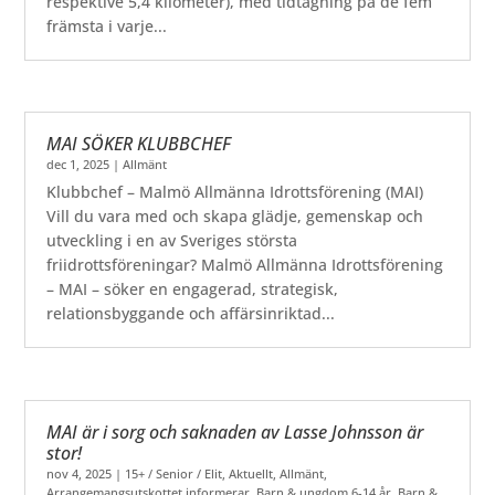
respektive 5,4 kilometer), med tidtagning på de fem
främsta i varje...
MAI SÖKER KLUBBCHEF
dec 1, 2025
|
Allmänt
Klubbchef – Malmö Allmänna Idrottsförening (MAI)
Vill du vara med och skapa glädje, gemenskap och
utveckling i en av Sveriges största
friidrottsföreningar? Malmö Allmänna Idrottsförening
– MAI – söker en engagerad, strategisk,
relationsbyggande och affärsinriktad...
MAI är i sorg och saknaden av Lasse Johnsson är
stor!
nov 4, 2025
|
15+ / Senior / Elit
,
Aktuellt
,
Allmänt
,
Arrangemangsutskottet informerar
,
Barn & ungdom 6-14 år
,
Barn &