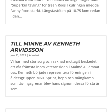
"Superkul tävling" för trean Roos I kulringen inledde
Fanny Roos starkt. Längstastöten på 18.75 kom redan
i den...
TILL MINNE AV KENNETH
ARVIDSSON
jun 11, 2021
|
Allmänt
Vi har med stor sorg och saknad mottagit beskedet
att vår främsta inom veteransidan i Malmö AI lämnat
oss. Kenneth började representera föreningen i
åldersgruppen M60. Sprint, hopp och mångkamp
som tävlingsgrenar blev hans signum dessa första år
som...