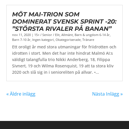
MÖT MAI-TRION SOM
DOMINERAT SVENSK SPRINT -20:
”STÖRSTA RIVALER PÅ BANAN”
nov 11, 2020
|
15+ / Senior / Elit
,
Allmänt
,
Barn & ungdom 6-14 år
,
Barn 7-10 år
,
Ingen kategori
,
Okategoriserade
,
Tränare
Ett oroligt år med stora utmaningar för friidrotten och
idrotten i stort. Men det har inte hindrat Malmö AI:s
väldigt talangfulla trio Nikki Anderberg, 18, Filippa
Sivnert, 19 och Wilma Rosenquist, 19 att ta stora kliv
2020 och slå sig in i senioreliten på allvar. •...
« Äldre inlägg
Nästa Inlägg »