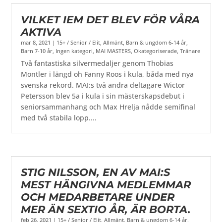
VILKET IEM DET BLEV FÖR VÅRA
AKTIVA
mar 8, 2021
|
15+ / Senior / Elit
,
Allmänt
,
Barn & ungdom 6-14 år
,
Barn 7-10 år
,
Ingen kategori
,
MAI MASTERS
,
Okategoriserade
,
Tränare
Två fantastiska silvermedaljer genom Thobias
Montler i längd oh Fanny Roos i kula, båda med nya
svenska rekord. MAI:s två andra deltagare Wictor
Petersson blev 5a i kula i sin mästerskapsdebut i
seniorsammanhang och Max Hrelja nådde semifinal
med två stabila lopp....
STIG NILSSON, EN AV MAI:S
MEST HÄNGIVNA MEDLEMMAR
OCH MEDARBETARE UNDER
MER ÄN SEXTIO ÅR, ÄR BORTA.
feb 26, 2021
|
15+ / Senior / Elit
,
Allmänt
,
Barn & ungdom 6-14 år
,