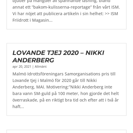
bjuder på mängder av spännande läsning, bland
annat ett ”bakom-kulisserna-reportage” från vårt ISM.
Vi har nöjet att publicera artikeln i sin helhet: >> ISM
Friidrott i Magasin...
LOVANDE TJEJ 2020 – NIKKI
ANDERBERG
apr 20, 2021
|
Allmänt
Malmö Idrottsföreningars Samorganisations pris till
Lovande tjej i Malmö för 2020 går till Nikki
Anderberg, MAI. Motivering:”Nikki Anderberg inte
bara vann SM-guld på 100 meter, hon gjorde det helt
överraskade, på en riktigt bra tid och efter att i två år
haft...