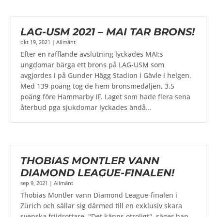
LAG-USM 2021 – MAI TAR BRONS!
okt 19, 2021
|
Allmänt
Efter en rafflande avslutning lyckades MAI:s
ungdomar bärga ett brons på LAG-USM som
avgjordes i på Gunder Hägg Stadion i Gävle i helgen.
Med 139 poäng tog de hem bronsmedaljen, 3.5
poäng före Hammarby IF. Laget som hade flera sena
återbud pga sjukdomar lyckades ändå...
THOBIAS MONTLER VANN
DIAMOND LEAGUE-FINALEN!
sep 9, 2021
|
Allmänt
Thobias Montler vann Diamond League-finalen i
Zürich och sällar sig därmed till en exklusiv skara
svenska friidrottare. "Det känns otroligt", säger han.