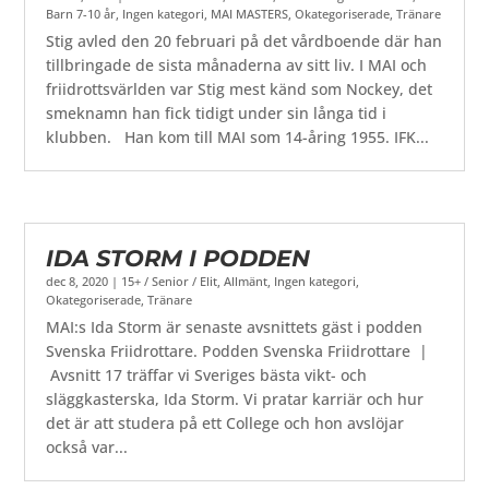
Barn 7-10 år
,
Ingen kategori
,
MAI MASTERS
,
Okategoriserade
,
Tränare
Stig avled den 20 februari på det vårdboende där han
tillbringade de sista månaderna av sitt liv. I MAI och
friidrottsvärlden var Stig mest känd som Nockey, det
smeknamn han fick tidigt under sin långa tid i
klubben. Han kom till MAI som 14-åring 1955. IFK...
IDA STORM I PODDEN
dec 8, 2020
|
15+ / Senior / Elit
,
Allmänt
,
Ingen kategori
,
Okategoriserade
,
Tränare
MAI:s Ida Storm är senaste avsnittets gäst i podden
Svenska Friidrottare. Podden Svenska Friidrottare |
Avsnitt 17 träffar vi Sveriges bästa vikt- och
släggkasterska, Ida Storm. Vi pratar karriär och hur
det är att studera på ett College och hon avslöjar
också var...