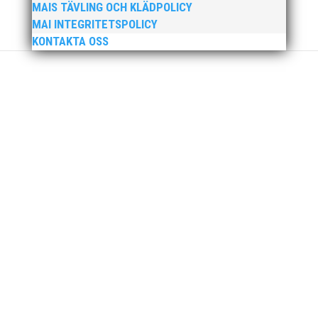
P17/F17) i Örebro. MAI hade många fina framgångar.
MAIS TÄVLING OCH KLÄDPOLICY
En trupp om 14 ungdomar åkte upp till Örebro och
MAI INTEGRITETSPOLICY
tog med sig 1 guld, 1 silver och 3 brons hem till
KONTAKTA OSS
Malmö. Utöver det många finalplatser och fina...
Ny friidrottsförälder? Se hit! Svenska
Friidrottsförbundets digitala föräldrautbildning riktar
sig till dig som ny i friidrottsförälder. Kanske är du
förälder eller vårdnadshavare och ny in i
föreningslivet, eller vill du bara bättra på dina
kunskaper om hur du kan...