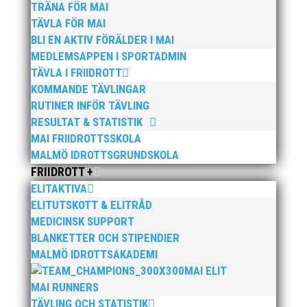
TRÄNA FÖR MAI
TÄVLA FÖR MAI
>>
Ladda ner klubbmästare 2013 som PDF-fil
BLI EN AKTIV FÖRÄLDER I MAI
MEDLEMSAPPEN I SPORTADMIN
TÄVLA I FRIIDROTT
KOMMANDE TÄVLINGAR
RUTINER INFÖR TÄVLING
RESULTAT & STATISTIK
MAI FRIIDROTTSSKOLA
Publicerat tidigare
MALMÖ IDROTTSGRUNDSKOLA
FRIIDROTT +
ELITAKTIVA
ELITUTSKOTT & ELITRÅD
MEDICINSK SUPPORT
BLANKETTER OCH STIPENDIER
Nu kan du se när första och sista träningstillfälle för
MALMÖ IDROTTSAKADEMI
Hösten 2024. Klicka här!
MAI ELIT
MAI RUNNERS
TÄVLING OCH STATISTIK