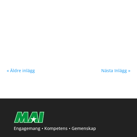
Vår samarbetspartner Löplabbet var prisutdelare i
samtliga klasser. Tack för fina priser Löplabbet och
Per! Malmö Höstmil i natursköna Bunkeflostrand
föregående helg blev en succé. Vi i MAI har försökt
skapa ett lopp med fokus på platt och rak bana för
snabba tider....
« Äldre inlägg
Nästa Inlägg »
Engagemang • Kompetens • Gemenskap