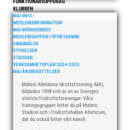
FUNKTIONÄRSUPPDRAG
KLUBBEN
MAI INFO
MEDLEMSINFORMATION
MAI MÅNADSBREV
Den 16-17 mars är det dags igen för ett MAI
MEDLEMSAPPEN I SPORTADMIN
arrangemang. Då anordnar MAI på uppdrag av
#MAIMÅLEN
Svenska Friidrottsförbundet Götalandsmästerskapen
för 13-14 åringar. De distrikt som ingår i
STYRELSEN
Götalandsregionen och deltar med lag i
STADGAR
Götalandsmästerskapen är Västsvenska, Göteborg,...
VERKSAMHETSPLAN 2024-2025
MAI ÅRSBERÄTTELSER
Malmö Allmänna Idrottsförening, MAI,
bildades 1908 och är en av Sveriges
största friidrottsföreningar. Våra
träningsgrupper hittar du på Malmö
I helgen anordnades Malmö Indoor Challenge i
Stadion och i friidrottshallen Atleticum,
Atleticum, en av MAI:s egna inomhusarrangemang
och med ungdom, senior och veterantävling i
där du också hittar vårt kansli.
friidrott. De allra yngsta var med på ”Prova-På-