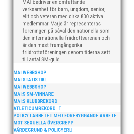
Tävling". Det blev en härlig tävlingshelg med många
MAI bedriver en omfattande
fina resultat med över 1650...
verksamhet för barn, ungdom, senior,
elit och veteran med cirka 800 aktiva
medlemmar. Varje år representeras
föreningen på såväl den nationella som
den internationella friidrottsarenan och
är den mest framgångsrika
Efter en noggrann och lång rekryteringsprocess är vi
friidrottsföreningen genom tiderna sett
glada att kunna välkomna vår nya klubbdirektör,
till antal SM-guld.
Peter Karlsson, till vårt team. Med hans tidigare
erfarenhet och expertis från sina fyra år som
MAI WEBBSHOP
klubbchef på IF Kville i Göteborg är vi övertygade om
MAI STATISTIK
att han kommer...
MAI WEBBSHOP
MAI:S SM-VINNARE
MAI:S KLUBBREKORD
ATLETICUMREKORD
POLICY I ARBETET MED FÖREBYGGANDE ARBETE
MOT SEXUELLA ÖVERGREPP
Den 24-25 februari var det SM för juniorer (K22/M22 -
VÄRDEGRUND & POLICYER