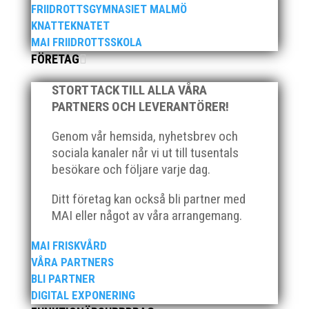
FRIIDROTTSGYMNASIET MALMÖ
KNATTEKNATET
MAI FRIIDROTTSSKOLA
FÖRETAG
Över hundra personer infann sig till årsmötet som
STORT TACK TILL ALLA VÅRA
ägde rum på onsdagskvällen på Erics Bar &
PARTNERS OCH LEVERANTÖRER!
Restaurang på Stadionområdet.
Genom vår hemsida, nyhetsbrev och
sociala kanaler når vi ut till tusentals
besökare och följare varje dag.
Ditt företag kan också bli partner med
Klubb Skåne bjuder in till årets första
MAI eller något av våra arrangemang.
grengruppsträff för häck och sprint Lördagen den 23
mars blir det en dag med fokus på häck och sprint.
MAI FRISKVÅRD
Träffen riktar sig till ALLA tränare samt aktiva födda
VÅRA PARTNERS
2007–2010. Har ni en aktiv som är ett år yngre eller
BLI PARTNER
äldre så hör...
DIGITAL EXPONERING