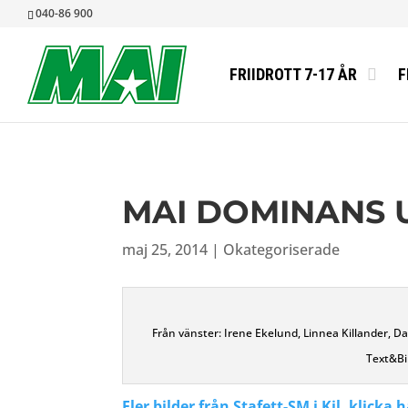
040-86 900
FRIIDROTT 7-17 ÅR
F
MAI DOMINANS U
maj 25, 2014
|
Okategoriserade
Från vänster: Irene Ekelund, Linnea Killander, Da
Text&Bi
Fler bilder från Stafett-SM i Kil, klicka h