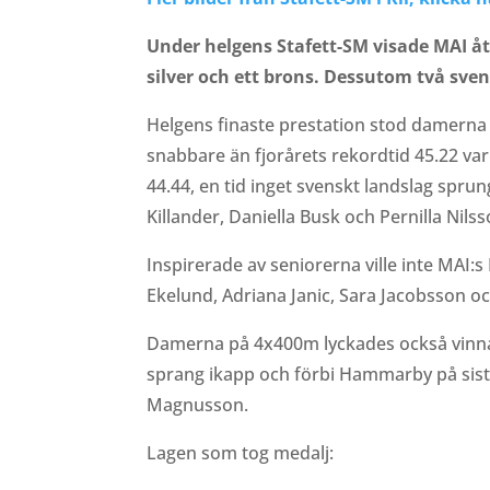
Under helgens Stafett-SM visade MAI åte
silver och ett brons. Dessutom två sve
Helgens finaste prestation stod damerna
snabbare än fjorårets rekordtid 45.22 va
44.44, en tid inget svenskt landslag spr
Killander, Daniella Busk och Pernilla Nilss
Inspirerade av seniorerna ville inte MAI:
Ekelund, Adriana Janic, Sara Jacobsson oc
Damerna på 4x400m lyckades också vinna i
sprang ikapp och förbi Hammarby på sista
Magnusson.
Lagen som tog medalj: