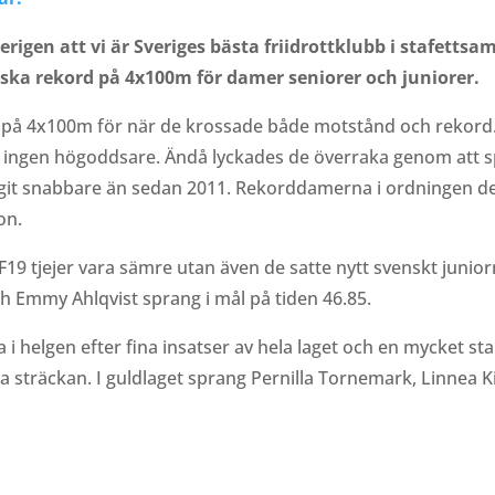
rigen att vi är Sveriges bästa friidrottklubb i stafetts
nska rekord på 4x100m för damer seniorer och juniorer.
 på 4x100m för när de krossade både motstånd och rekord. 
r ingen högoddsare. Ändå lyckades de överraka genom att s
ungit snabbare än sedan 2011. Rekorddamerna i ordningen de
on.
s F19 tjejer vara sämre utan även de satte nytt svenskt juni
h Emmy Ahlqvist sprang i mål på tiden 46.85.
 helgen efter fina insatser av hela laget och en mycket s
 sträckan. I guldlaget sprang Pernilla Tornemark, Linnea Ki