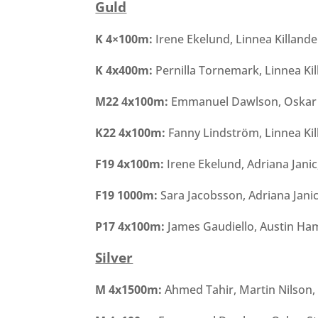
Guld
K 4×100
m:
Irene Ekelund, Linnea Killander
K 4
x
400
m:
Pernilla Tornemark, Linnea Ki
M22 4
x
100
m:
Emmanuel Dawlson, Oskar S
K22 4
x
100
m:
Fanny Lindström, Linnea Kill
F19 4
x
100
m:
Irene Ekelund, Adriana Jani
F19 1000
m:
Sara Jacobsson, Adriana Janic
P17 4
x
100
m:
James Gaudiello, Austin Ham
Silver
M 4
x
1500
m:
Ahmed Tahir, Martin Nilson