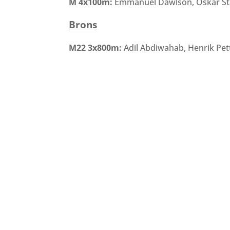
M 4
x
100
m:
Emmanuel Dawlson, Oskar Sta
Brons
M22 3
x
800
m:
Adil Abdiwahab, Henrik Pe