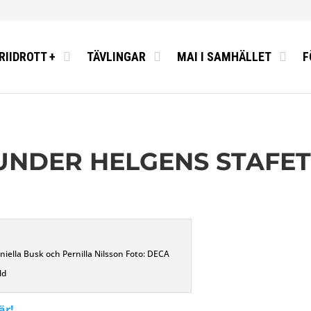
RIIDROTT +
TÄVLINGAR
MAI I SAMHÄLLET
F
NDER HELGENS STAFETT-
niella Busk och Pernilla Nilsson Foto: DECA
ld
är!