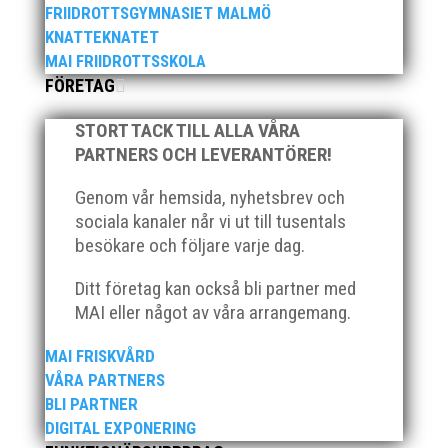
FRIIDROTTSGYMNASIET MALMÖ
KNATTEKNATET
MAI FRIIDROTTSSKOLA
FÖRETAG
Bilder från Stafett-SM 2026. Foto: Thomas
Leandersson Fler bilder från MAI:s Årsmöte
STORT TACK TILL ALLA VÅRA
2026
PARTNERS OCH LEVERANTÖRER!
Genom vår hemsida, nyhetsbrev och
sociala kanaler når vi ut till tusentals
besökare och följare varje dag.
Ditt företag kan också bli partner med
MAI eller något av våra arrangemang.
MAI FRISKVÅRD
VÅRA PARTNERS
BLI PARTNER
Anders Hallström, 55, blir ny klubbchef i MAI.
DIGITAL EXPONERING
Han börjar sin anställning den 13 april. Anders