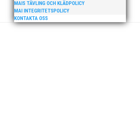
MAIS TÄVLING OCH KLÄDPOLICY
MAI INTEGRITETSPOLICY
KONTAKTA OSS
När Friidrottssverige samlades för fest gick en
av utmärkelserna till MAI och Kalvinknatet –
Lasses skötebarn i alla år. MAI-delegationen
fick ta emot priset ”Årets pulshöjare”, och
bland annat fanns ordförande Fredrik Wennolf
på plats för att ta emot hyllningarna. –...
Som traditionen bjuder så var vi ett helt gäng
löpare från MAI RUNNERS som sprang det