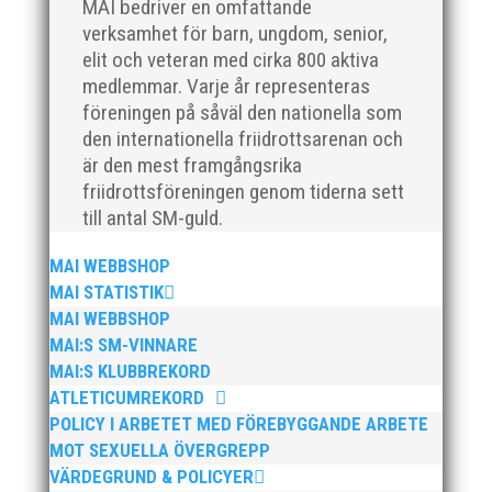
MAI bedriver en omfattande
verksamhet för barn, ungdom, senior,
elit och veteran med cirka 800 aktiva
medlemmar. Varje år representeras
föreningen på såväl den nationella som
den internationella friidrottsarenan och
är den mest framgångsrika
friidrottsföreningen genom tiderna sett
2025 innebar något av ett internationellt
till antal SM-guld.
genombrott för MAI:s kulstötare Wictor
Petersson. Året gav svenskt rekord, EM-silver
MAI WEBBSHOP
inomhus, dessutom sexa på VM inomhus och
MAI STATISTIK
elva på VM ute i somras. Och en stark tro på
MAI WEBBSHOP
framtiden efter några motiga år när inte så
mycket hänt...
MAI:S SM-VINNARE
MAI:S KLUBBREKORD
ATLETICUMREKORD
POLICY I ARBETET MED FÖREBYGGANDE ARBETE
MOT SEXUELLA ÖVERGREPP
VÄRDEGRUND & POLICYER