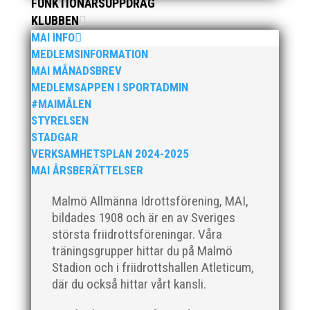
FUNKTIONÄRSUPPDRAG
har ett brett idrottsintresse och har bland
KLUBBEN
annat fungerat som tränare inom hockeyn i
Trelleborg och fotbollen i Höllviken tidigare. I
MAI INFO
fortsättningen blir det dock friidrott...
MEDLEMSINFORMATION
MAI MÅNADSBREV
MEDLEMSAPPEN I SPORTADMIN
#MAIMÅLEN
STYRELSEN
STADGAR
VERKSAMHETSPLAN 2024-2025
MAI ÅRSBERÄTTELSER
Malmö Allmänna Idrottsförening, MAI,
Efter att årsmötet avslutats följde en kväll med
bildades 1908 och är en av Sveriges
stipendieutdelning, mat och underhållning.
största friidrottsföreningar. Våra
Bilder från denna del hittar ni i länken nedan.
träningsgrupper hittar du på Malmö
Stort tack till Bengt Bendéus som möjliggjorde
Stadion och i friidrottshallen Atleticum,
och generöst finansierade denna del av
där du också hittar vårt kansli.
kvällen. Fler bilder från MAI:s Årsmöte...