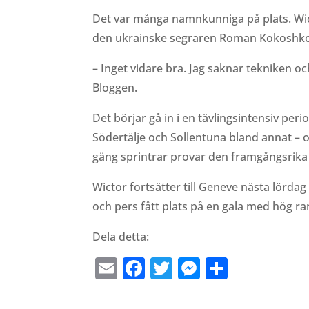
Det var många namnkunniga på plats. Wic
den ukrainske segraren Roman Kokoshko
– Inget vidare bra. Jag saknar tekniken oc
Bloggen.
Det börjar gå in i en tävlingsintensiv per
Södertälje och Sollentuna bland annat – o
gäng sprintrar provar den framgångsrik
Wictor fortsätter till Geneve nästa lördag
och pers fått plats på en gala med hög ran
Dela detta:
Email
Facebook
Twitter
Messenge
Dela