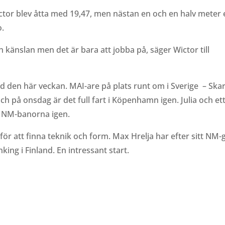
tor blev åtta med 19,47, men nästan en och en halv meter 
.
h känslan men det är bara att jobba på, säger Wictor till
iod den här veckan. MAI-are på plats runt om i Sverige
– Skar
ch på onsdag är det full fart i Köpenhamn igen. Julia och et
a NM-banorna igen.
 för att finna teknik och form. Max Hrelja har efter sitt NM-
king i Finland. En intressant start.
r