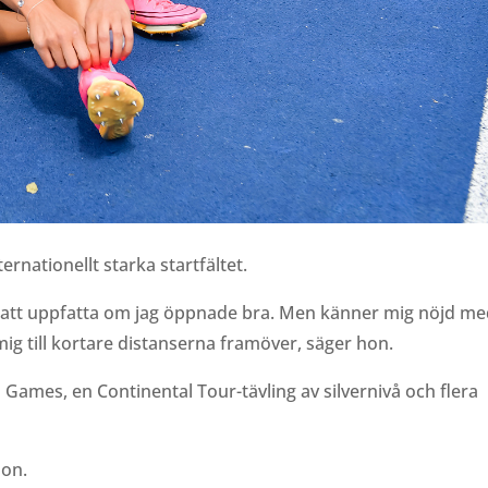
rnationellt starka startfältet.
årt att uppfatta om jag öppnade bra. Men känner mig nöjd m
ig till kortare distanserna framöver, säger hon.
ames, en Continental Tour-tävling av silvernivå och flera
son.