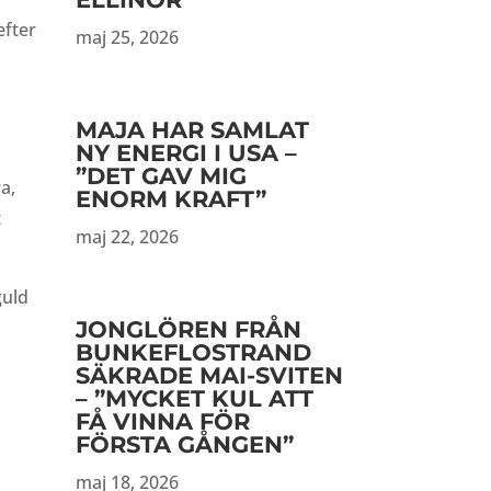
efter
maj 25, 2026
MAJA HAR SAMLAT
NY ENERGI I USA –
”DET GAV MIG
a,
ENORM KRAFT”
t
maj 22, 2026
guld
JONGLÖREN FRÅN
BUNKEFLOSTRAND
SÄKRADE MAI-SVITEN
– ”MYCKET KUL ATT
FÅ VINNA FÖR
FÖRSTA GÅNGEN”
maj 18, 2026