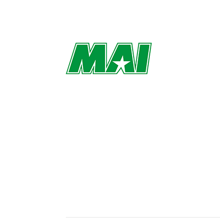
300-DEBUT FÖR 
HÅLLA MIG TILL
av
Richard Åkesson
|
jun 4, 2023