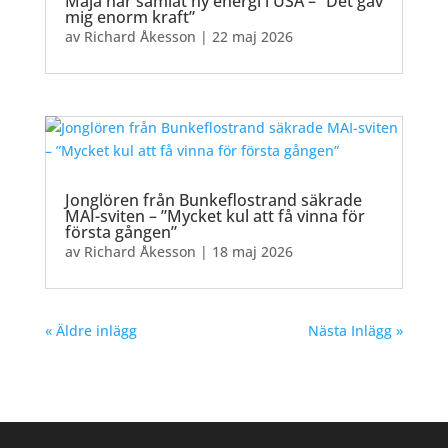
Maja har samlat ny energi i USA – ”Det gav
mig enorm kraft”
av
Richard Åkesson
|
22 maj 2026
Jonglören från Bunkeflostrand säkrade
MAI-sviten – ”Mycket kul att få vinna för
första gången”
av
Richard Åkesson
|
18 maj 2026
« Äldre inlägg
Nästa Inlägg »