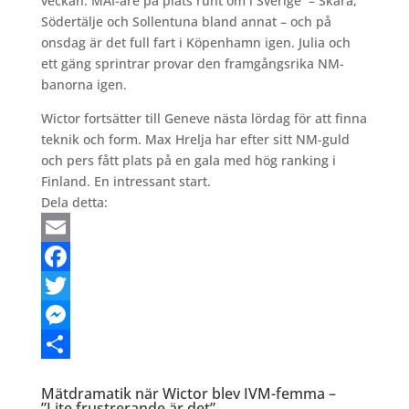
veckan. MAI-are på plats runt om i Sverige
– Skara,
Södertälje och Sollentuna bland annat – och på
onsdag är det full fart i Köpenhamn igen. Julia och
ett gäng sprintrar provar den framgångsrika NM-
banorna igen.
Wictor fortsätter till Geneve nästa lördag för att finna
teknik och form. Max Hrelja har efter sitt NM-guld
och pers fått plats på en gala med hög ranking i
Finland. En intressant start.
Dela detta:
Email
Facebook
Twitter
Messenger
Dela
Mätdramatik när Wictor blev IVM-femma –
”Lite frustrerande är det”