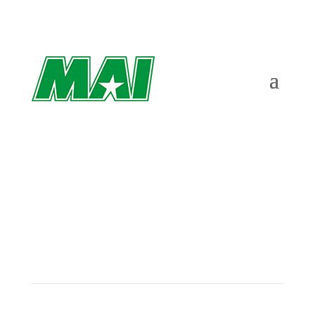
300-debut för Julia – ”Kommer att hålla
mig till kortare distanser”
av
Richard Åkesson
|
jun 4, 2023