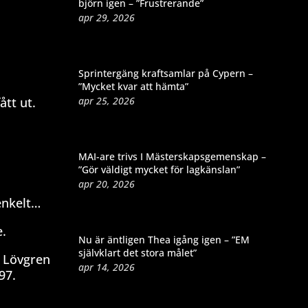
björn igen – ”Frustrerande”
apr 29, 2026
Sprintergäng kraftsamlar på Cypern –
”Mycket kvar att hämta”
apr 25, 2026
ått ut.
MAI-are trivs I Mästerskapsgemenskap –
”Gör väldigt mycket för lagkänslan”
apr 20, 2026
enkelt…
e.
Nu är äntligen Thea igång igen – ”EM
självklart det stora målet”
k Lövgren
apr 14, 2026
97.