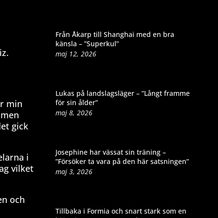
Från Åkarp till Shanghai med en bra
känsla – ”Superkul”
iz.
maj 12, 2026
Lukas på landslagsläger – ”Långt framme
för sin ålder”
ar min
maj 8, 2026
, men
et gick
Josephine har vässat sin träning –
elarna i
”Försöker ta vara på den här satsningen”
g vilket
maj 3, 2026
en och
Tillbaka i Formia och snart stark som en