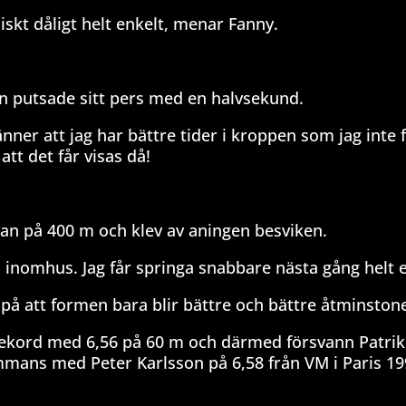
niskt dåligt helt enkelt, menar Fanny.
on putsade sitt pers med en halvsekund.
änner att jag har bättre tider i kroppen som jag inte f
att det får visas då!
van på 400 m och klev av aningen besviken.
 inomhus. Jag får springa snabbare nästa gång helt 
r på att formen bara blir bättre och bättre åtminston
rekord med 6,56 på 60 m och därmed försvann Patri
mmans med Peter Karlsson på 6,58 från VM i Paris 19