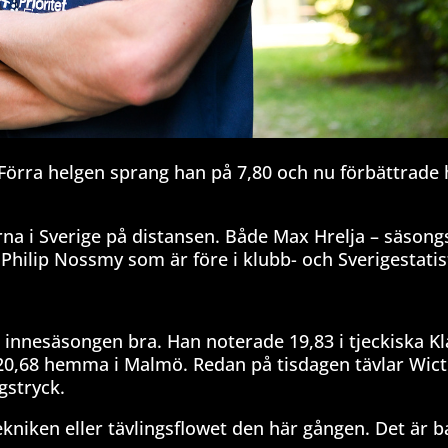
 Förra helgen sprang han på 7,80 och nu förbättrade 
derna i Sverige på distansen. Både Max Hrelja – säson
Philip Nossmy som är före i klubb- och Sverigestatis
 innesäsongen bra. Han noterade 19,83 i tjeckiska K
 20,68 hemma i Malmö. Redan på tisdagen tävlar Wict
ngstryck.
tekniken eller tävlingsflowet den här gången. Det är b