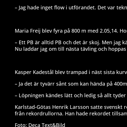
– Jag hade inget flow i utförandet. Det var tek
Maria Freij blev fyra på 800 m med 2.05,14. H
– Ett PB är alltid PB och det är skoj. Men jag k
Nu laddar jag om till nästa tävling och hoppas 
Kasper Kadestål blev trampad i näst sista kur
– Ja det är tyvärr sånt som kan hända på 400m
– Löpningen kändes lätt och ledig så allt tyde
Karlstad-Götas Henrik Larsson satte svenskt 
från rekordrullorna. Han hade rekordet tillsa
Foto: Deca Text&Bild