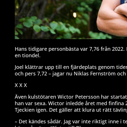
Hans tidigare personbästa var 7,76 från 2022.
en tiondel.
Joel klättrar upp till en fjärdeplats genom ti
och pers 7,72 – jagar nu Niklas Fernström och 
X X X
Även kulstötaren Wictor Petersson har startat
han var sexa. Wictor inledde året med finfina
Tjeckien igen. Det gäller att klura ut rätt tävli
– Det kändes sådär. Jag var inte riktigt inne i 