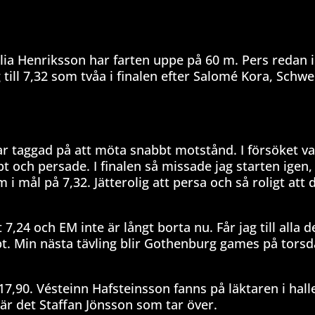
Julia Henriksson har farten uppe på 60 m. Pers redan i
till 7,32 som tvåa i finalen efter Salomé Kora, Schwe
r taggad på att möta snabbt motstånd. I försöket v
t och persade. I finalen så missade jag starten igen
 mål på 7,32. Jätterolig att persa och så roligt att d
7,24 och EM inte är långt borta nu. Får jag till alla d
. Min nästa tävling blir Gothenburg games på torsda
17,90. Vésteinn Hafsteinsson fanns på läktaren i hall
är det Staffan Jönsson som tar över.