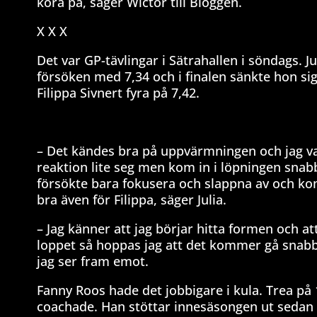
köra på, säger Wictor till Bloggen.
X X X
Det var GP-tävlingar i Sätrahallen i söndags. 
försöken med 7,34 och i finalen sänkte hon sig 
Filippa Sivnert fyra på 7,42.
– Det kändes bra på uppvärmningen och jag va
reaktion lite seg men kom in i löpningen snabb
försökte bara fokusera och slappna av och kom i
bra även för Filippa, säger Julia.
– Jag känner att jag börjar hitta formen och att 
loppet så hoppas jag att det kommer gå snabbt
jag ser fram emot.
Fanny Roos hade det jobbigare i kula. Trea på 
coachade. Han stöttar innesäsongen ut sedan 