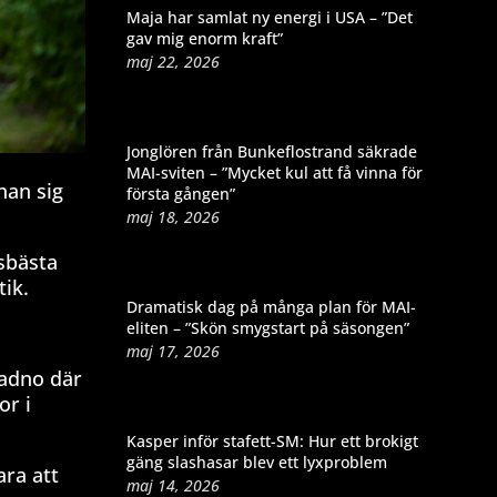
Maja har samlat ny energi i USA – ”Det
gav mig enorm kraft”
maj 22, 2026
Jonglören från Bunkeflostrand säkrade
MAI-sviten – ”Mycket kul att få vinna för
han sig
första gången”
maj 18, 2026
gsbästa
tik.
Dramatisk dag på många plan för MAI-
eliten – ”Skön smygstart på säsongen”
maj 17, 2026
ladno där
or i
Kasper inför stafett-SM: Hur ett brokigt
gäng slashasar blev ett lyxproblem
ara att
maj 14, 2026