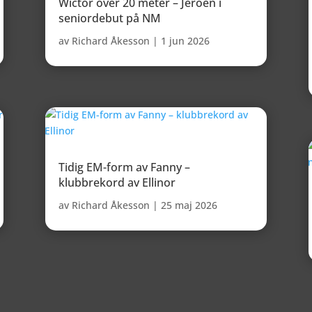
Wictor över 20 meter – Jeroen i
seniordebut på NM
av
Richard Åkesson
|
1 jun 2026
Tidig EM-form av Fanny –
klubbrekord av Ellinor
av
Richard Åkesson
|
25 maj 2026