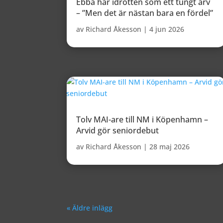
Ebba har idrotten som ett tungt arv
– ”Men det är nästan bara en fördel”
av
Richard Åkesson
|
4 jun 2026
Tolv MAI-are till NM i Köpenhamn –
Arvid gör seniordebut
av
Richard Åkesson
|
28 maj 2026
« Äldre inlägg