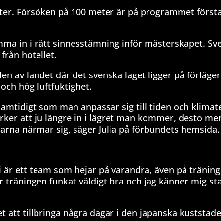
eter. Försöken på 100 meter är på programmet först
komma in i rätt sinnesstämning inför mästerskapet. S
från hotellet.
len av landet där det svenska laget ligger på förläger
och hög luftfuktighet.
amtidigt som man anpassar sig till tiden och klimate
ker att ju längre in i lägret man kommer, desto mer
garna närmar sig, säger Julia på förbundets hemsida.
 vi är ett team som hejar på varandra, även på tränin
r träningen funkat väldigt bra och jag känner mig st
 att tillbringa några dagar i den japanska kuststade