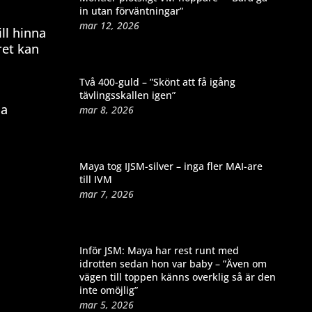
in utan förväntningar”
mar 12, 2026
ll hinna
ret kan
Två 400-guld – ”Skönt att få igång
tävlingsskallen igen”
la
mar 8, 2026
Maya tog IJSM-silver – inga fler MAI-are
till IVM
mar 7, 2026
Inför JSM: Maya har rest runt med
idrotten sedan hon var baby – ”Även om
vägen till toppen känns overklig så är den
inte omöjlig”
mar 5, 2026