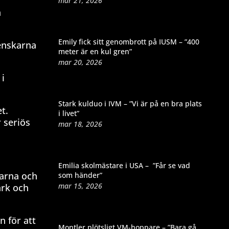
mar 21, 2026
a
Emily fick sitt genombrott på IUSM – ”400
venskarna
meter är en kul gren”
mar 20, 2026
 i
Stark kulduo i IVM – ”Vi är på en bra plats
t.
i livet”
 seriös
mar 18, 2026
Emilia skolmästare i USA – ”Får se vad
garna och
som händer”
mar 15, 2026
ark och
n för att
Montler plötsligt VM-hoppare – ”Bara gå