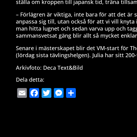
ställa om kroppen till japansk tid, träna till
– Förlägren är viktiga, inte bara för att det ä
anpassa sig till, utan också för att vi vill knyt
man hitta lugnet och sedan varva upp och tagg
sammansvetsat gäng blir allt så mycket enkla
Senare i mästerskapet blir det VM-start för T
(lördag sista tävlingshelgen). Julia har sitt 20
Arkivfoto: Deca Text&Bild
Dela detta:
Email
Facebook
Twitter
Messenger
Dela