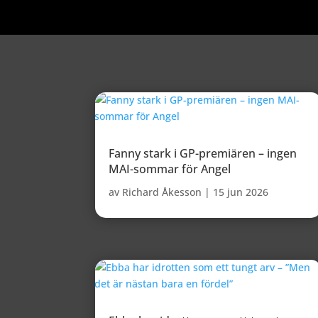
Fanny stark i GP-premiären – ingen
MAI-sommar för Angel
av
Richard Åkesson
|
15 jun 2026