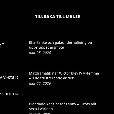
TILLBAKA TILL MAI.SE
Eftertanke och galaunderhållning på
n”
uppsluppet årsmöte
mar 25, 2026
Mätdramatik när Wictor blev IVM-femma
 VM-start
– ”Lite frustrerande är det”
mar 22, 2026
are samma
Blandade känslor för Fanny – ”Trots allt
sexa i världen”