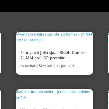
Fanny och Julia sjua i Bislett Games –
21 MAI-are i GP-premiär
av
Richard Åkesson
|
11 jun 2026