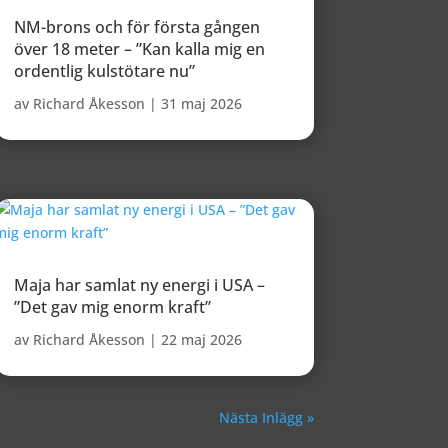
NM-brons och för första gången
över 18 meter – ”Kan kalla mig en
ordentlig kulstötare nu”
av
Richard Åkesson
|
31 maj 2026
Maja har samlat ny energi i USA –
”Det gav mig enorm kraft”
av
Richard Åkesson
|
22 maj 2026
Nästa Inlägg »