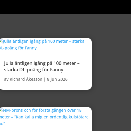
Julia äntligen igång på 100 meter –
starka DL-poäng för Fanny
av
Richard Åkesson
|
8 jun 2026