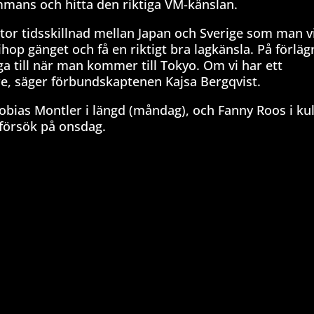
sammans och hitta den riktiga VM-känslan.
r stor tidsskillnad mellan Japan och Sverige som man vi
a ihop gänget och få en riktigt bra lagkänsla. På förläg
a till när man kommer till Tokyo. Om vi har ett
re, säger förbundskaptenen Kajsa Bergqvist.
hobias Montler i längd (måndag), och Fanny Roos i ku
0-försök på onsdag.