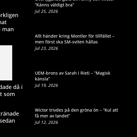
”Känns väldigt bra”
jul 25, 2026
erkligen
nat
ll man
Allt händer kring Montler för tillfället –
men först ska SM-sviten hållas
jul 23, 2026
UEM-brons av Sarah i Rieti – ”Magisk
känsla”
jul 19, 2026
dade då i
et som
Wictor trivdes på den gröna ön – ”Kul att
 tränade
få mer av landet”
 sedan
jul 12, 2026