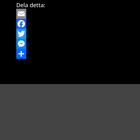
Dela detta:
Email
Facebook
Twitter
Messenger
Dela
Richard Åkesson