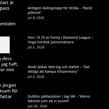
lart är
 pass
Äntligen tävlingslopp för Hrelja – ”Ryckt
plåstret”
jul 9, 2026
ramtiden
Pers 19,70 av Fanny i Diamond League –
Hugo nordisk juniormästare
jul 5, 2026
n dess
 jag haft,
Noah älskar MAI-lag och stafett – ”Det
ler min
viktiga att kämpa tillsammans”
jul 3, 2026
m Jörgen
cksam för
fattar
Dubbla sjätteplatser i lag-SM – ”Känns
faktiskt som att vi vunnit”
jun 28, 2026