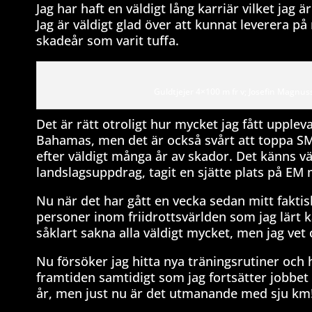
Jag har haft en väldigt lång karriär vilket jag
Jag är väldigt glad över att kunnat leverera p
skadeår som varit tuffa.
Guldtjejer 4×100 m fr v; Josefin Magnus
Det är rätt otroligt hur mycket jag fått upple
Bahamas, men det är också svårt att toppa SM-
efter väldigt många år av skador. Det känns väl
landslagsuppdrag, tagit en sjätte plats på EM 
Nu när det har gått en vecka sedan mitt faktis
personer inom friidrottsvärlden som jag lärt
såklart sakna alla väldigt mycket, men jag vet
Nu försöker jag hitta nya träningsrutiner och h
framtiden samtidigt som jag fortsätter jobbe
år, men just nu är det utmanande med sju km