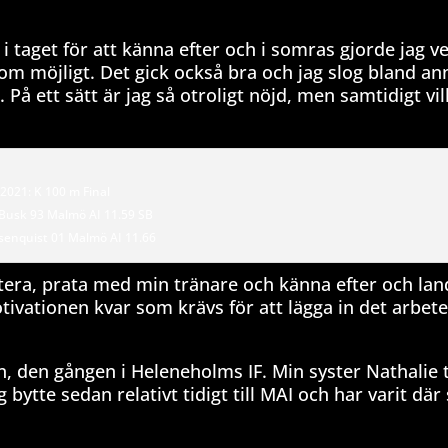
 i taget för att känna efter och i somras gjorde jag v
 som möjligt. Det gick också bra och jag slog bland an
å ett sätt är jag så otroligt nöjd, men samtidigt vi
2021: K 100 m Final
 Busk 93 Malmö AI 11.59 SB
senquist 01 Malmö AI 11.66
ktera, prata med min tränare och känna efter och lan
otivationen kvar som krävs för att lägga in det arbet
dan, den gången i Heleneholms IF. Min syster Nathalie
 bytte sedan relativt tidigt till MAI och har varit där