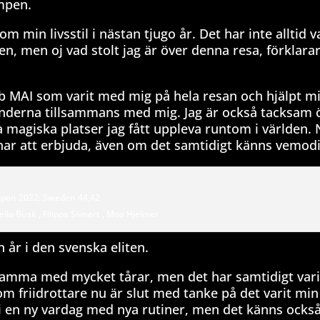
ampen.
om min livsstil i nästan tjugo år. Det har inte alltid va
n, men oj vad stolt jag är över denna resa, förklara
lubb MAI som varit med mig på hela resan och hjälpt 
tunderna tillsammans med mig. Jag är också tacksam ö
a magiska platser jag fått uppleva runtom i världen. 
 har att erbjuda, även om det samtidigt känns vemodi
pen 2022; Sweden 44,42
ella Busk , Filippa Sivnert , Moa Hjelmer
n år i den svenska eliten.
samma med mycket tårar, men det har samtidigt varit
 som friidrottare nu är slut med tanke på det varit mi
 i en ny vardag med nya rutiner, men det känns också