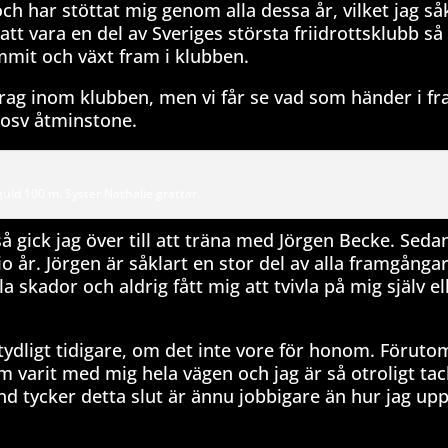
ch har stöttat mig genom alla dessa år, vilket jag såk
 att vara en del av Sveriges största friidrottsklubb så
mmit och växt fram i klubben.
drag inom klubben, men vi får se vad som händer i f
 osv åtminstone.
uld 100 m. Syster Nathalie grattar.
å gick jag över till att träna med Jörgen Becke. Seda
tio år. Jörgen är såklart en stor del av alla framgångar
 skador och aldrig fått mig att tvivla på mig själv el
betydligt tidigare, om det inte vore för honom. Föruto
 varit med mig hela vägen och jag är så otroligt ta
nd tycker detta slut är ännu jobbigare än hur jag upp