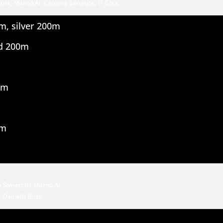
usk, Malmö AI, Caroline Sandsjoe, IF Göta
0m, silver 200m
ld 200m
0m
0m
pa Sivnert 01 Malmö AI,
Daniella Busk