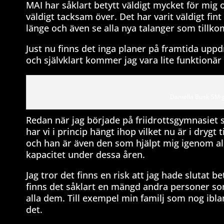
MAI har såklart betytt väldigt mycket för mig o
väldigt tacksam över. Det har varit väldigt fint
länge och även se alla nya talanger som tillko
Just nu finns det inga planer på framtida upp
och självklart kommer jag vara lite funktionär
Daniella Busk SM-g
Redan när jag började på friidrottsgymnasiet s
har vi i princip hängt ihop vilket nu är i drygt 
och han är även den som hjälpt mig igenom alla
kapacitet under dessa åren.
Jag tror det finns en risk att jag hade slutat 
finns det såklart en mängd andra personer som
alla dem. Till exempel min familj som nog ibla
det.