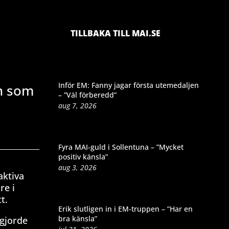
TILLBAKA TILL MAI.SE
Inför EM: Fanny jagar första utemedaljen
en som
– ”Väl förberedd”
aug 7, 2026
Fyra MAI-guld i Sollentuna – ”Mycket
positiv känsla”
aug 3, 2026
aktiva
re i
t.
Erik slutligen in i EM-truppen – ”Har en
bra känsla”
 gjorde