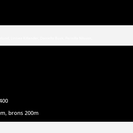
lund, Linnea Killander, Daniella Busk, Pernilla Nilsson,
×400
100m, brons 200m