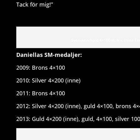
Tack för mig!”
Svenskt rekord 4×100 m: fr v, Irene Eke
Daniellas SM-medaljer:
2009: Brons 4×100
2010: Silver 4×200 (inne)
2011: Brons 4×100
2012: Silver 4×200 (inne), guld 4×100, brons 4
2013: Guld 4×200 (inne), guld, 4×100, silver 