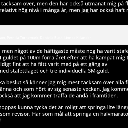
 är tacksam över, men den har också utmanat mig på fl
å relativt hög nivå i många år, men jag har också haf
son, Pernilla Tornemark, Daniella Busk, Linnea Killander
va men något av de häftigaste måste nog ha varit staf
guldet på 100m förra året efter att ha kämpat mig t
digt fint att ha fått varit med på ett gäng av
med stafettlaget och tre individuella SM-guld.
ka beslut så känner jag mig mest tacksam över alla f
 känna och som hört av sig senaste veckan. Jag komm
 också att jag kommer träffa de ändå i framtiden.
oppas kunna tycka det är roligt att springa lite längr
t som revisor. Har som mål att springa en halvmarat
!