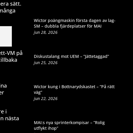
era sätt.
t många
Wictor poängmaskin första dagen av lag-
SM – dubbla fjärdeplatser för MAI
jun 28, 2026
ett-VM på
Diskustalang mot UEM – ”Jättetaggad”
illbaka
jun 25, 2026
ina
Wictor kung i Bottnarydskastet – ”På rätt
er
väg”
jun 22, 2026
e i
on nästa
MAI:s nya sprinterkompisar – ”Rolig
utflykt ihop”