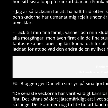
hon sitt sista lopp på friidrottsbanan i Finnk
– Jag är så tacksam för att ha haft friidrotten s
och skadorna har utmanat mig rejält under åre
utvecklar:
– Tack till min fina familj, vänner och min k
alla motgångar, men även firat alla de fina s
fantastiska personer jag lärt känna och för all
laddad för att se vad den andra delen av livet
Finnkam
Julia Henriksson , Dani
För Bloggen ger Daniella sin syn på sina fjorto
”De senaste veckorna har varit väldigt känslo
fint. Det känns såklart jättemärkligt att livet
så länge. Det kommer nog ta lite tid att landa