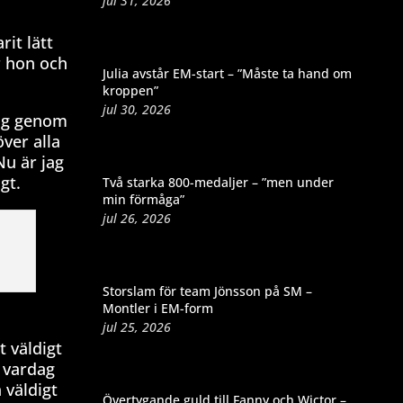
jul 31, 2026
rit lätt
r hon och
Julia avstår EM-start – ”Måste ta hand om
kroppen”
jul 30, 2026
mig genom
ver alla
Nu är jag
gt.
Två starka 800-medaljer – ”men under
min förmåga”
jul 26, 2026
Storslam för team Jönsson på SM –
Montler i EM-form
jul 25, 2026
 väldigt
n vardag
 väldigt
Övertygande guld till Fanny och Wictor –