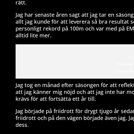
rätt.
Jag har senaste åren sagt att jag tar en säsong
allt jag kunde för att leverera så bra resultat
personligt rekord på 100m och var med på EM. P
alltid lite mer.
SM 
1 Daniella
3 Wilma Ro
Jag tog en månad efter säsongen för att refle
att jag känner mig nöjd och att jag inte har m
krävs för att fortsätta ett år till.
Jag började på friidrott för drygt tjugo år se
friidrott och på den vägen började även jag. Jag
dess.