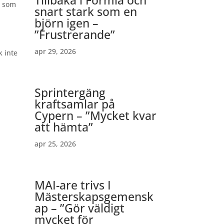
p som
snart stark som en
björn igen –
”Frustrerande”
apr 29, 2026
k inte
Sprintergäng
kraftsamlar på
Cypern – ”Mycket kvar
att hämta”
apr 25, 2026
MAI-are trivs I
Mästerskapsgemensk
ap – ”Gör väldigt
mycket för