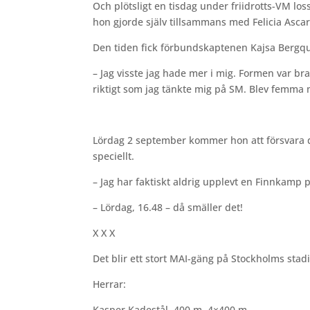
Och plötsligt en tisdag under friidrotts-VM lo
hon gjorde själv tillsammans med Felicia Ascar
Den tiden fick förbundskaptenen Kajsa Bergqui
– Jag visste jag hade mer i mig. Formen var bra
riktigt som jag tänkte mig på SM. Blev femma 
Lördag 2 september kommer hon att försvara d
speciellt.
– Jag har faktiskt aldrig upplevt en Finnkamp 
– Lördag, 16.48 – då smäller det!
X X X
Det blir ett stort MAI-gäng på Stockholms stad
Herrar:
Kasper Kadestål, 400 m, 4×400 m