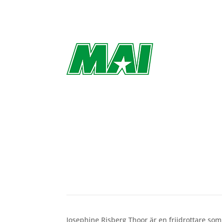
Den långa vägen till Finn
av
Richard Åkesson
|
sep 1, 2023
Josephine Risberg Thoor är en friidrottare som 