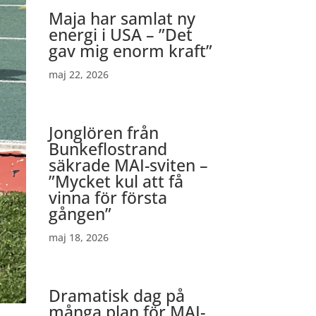
Maja har samlat ny
energi i USA – ”Det
gav mig enorm kraft”
maj 22, 2026
Jonglören från
Bunkeflostrand
säkrade MAI-sviten –
”Mycket kul att få
vinna för första
gången”
maj 18, 2026
Dramatisk dag på
många plan för MAI-