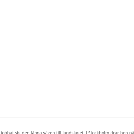
kampen – ”Glad att jag inte gett upp”
jobbat sig den långa vägen till landslaget. I Stockholm drar hon på