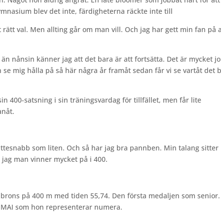
ymnasium blev det inte, färdigheterna räckte inte till
rätt val. Men allting går om man vill. Och jag har gett min fan på a
än nånsin känner jag att det bara är att fortsätta. Det är mycket j
n se mig hålla på så här några år framåt sedan får vi se vartåt det b
n 400-satsning i sin träningsvardag för tillfället, men får lite
anåt.
jättesnabb som liten. Och så har jag bra pannben. Min talang sitter 
r jag man vinner mycket på i 400.
e brons på 400 m med tiden 55,74. Den första medaljen som senior.
 i MAI som hon representerar numera.