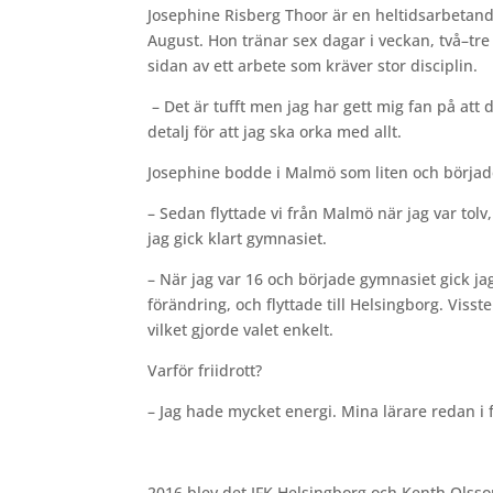
Josephine Risberg Thoor är en heltidsarbetan
August. Hon tränar sex dagar i veckan, två–tre
sidan av ett arbete som kräver stor disciplin.
– Det är tufft men jag har gett mig fan på att
detalj för att jag ska orka med allt.
Josephine bodde i Malmö som liten och började 
– Sedan flyttade vi från Malmö när jag var tolv
jag gick klart gymnasiet.
– När jag var 16 och började gymnasiet gick jag 
förändring, och flyttade till Helsingborg. Viss
vilket gjorde valet enkelt.
Varför friidrott?
– Jag hade mycket energi. Mina lärare redan i för
2016 blev det IFK Helsingborg och Kenth Olsson