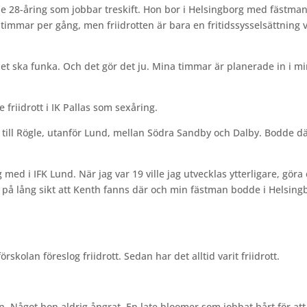
de 28-åring som jobbar treskift. Hon bor i Helsingborg med fästma
 timmar per gång, men friidrotten är bara en fritidssysselsättning 
 det ska funka. Och det gör det ju. Mina timmar är planerade in i m
friidrott i IK Pallas som sexåring.
, till Rögle, utanför Lund, mellan Södra Sandby och Dalby. Bodde där
med i IFK Lund. När jag var 19 ville jag utvecklas ytterligare, göra
te på lång sikt att Kenth fanns där och min fästman bodde i Helsing
skolan föreslog friidrott. Sedan har det alltid varit friidrott.
. Något hon aldrig ångrat. En late bloomer som jobbat hårt för att