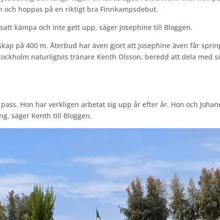
en och hoppas på en riktigt bra Finnkampsdebut.
ortsatt kämpa och inte gett upp, säger Josephine till Bloggen.
lskap på 400 m. Återbud har även gjort att Josephine även får sprin
tockholm naturligtvis tränare Kenth Olsson, beredd att dela med si
t pass. Hon har verkligen arbetat sig upp år efter år. Hon och Joha
g, säger Kenth till Bloggen.