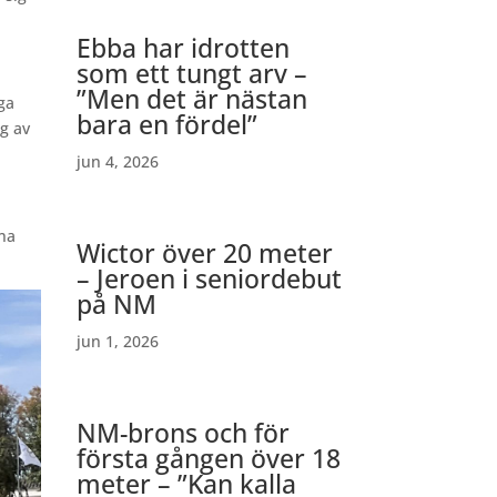
Ebba har idrotten
som ett tungt arv –
”Men det är nästan
ga
bara en fördel”
g av
jun 4, 2026
nna
Wictor över 20 meter
– Jeroen i seniordebut
på NM
jun 1, 2026
NM-brons och för
första gången över 18
meter – ”Kan kalla