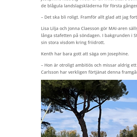
de blågula landslagskläderna för första gång
– Det ska bli roligt. Framför allt glad att jag f
Lisa Lilja och Jonna Claesson gör MAI-aren säl
långa stafetten på söndagen. I bakgrunden i S
sin stora visdom kring friidrott.
Kenth har bara gott att säga om Josephine.
– Hon är otroligt ambitiös och missar aldrig et
Carlsson har verkligen förtjänat denna framgån