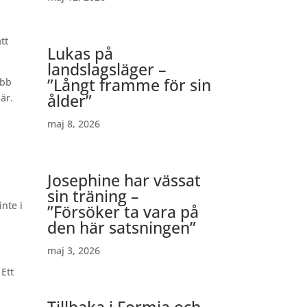
tt
Lukas på
landslagsläger –
”Långt framme för sin
obb
ålder”
är.
maj 8, 2026
Josephine har vässat
sin träning –
inte i
”Försöker ta vara på
den här satsningen”
maj 3, 2026
 Ett
Tillbaka i Formia och