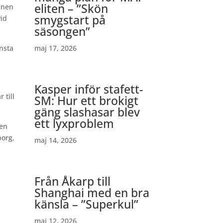
eliten – ”Skön
nnen
smygstart på
vid
säsongen”
insta
maj 17, 2026
Kasper inför stafett-
 till
SM: Hur ett brokigt
gäng slashasar blev
ett lyxproblem
 en
borg,
maj 14, 2026
Från Åkarp till
Shanghai med en bra
känsla – ”Superkul”
maj 12, 2026