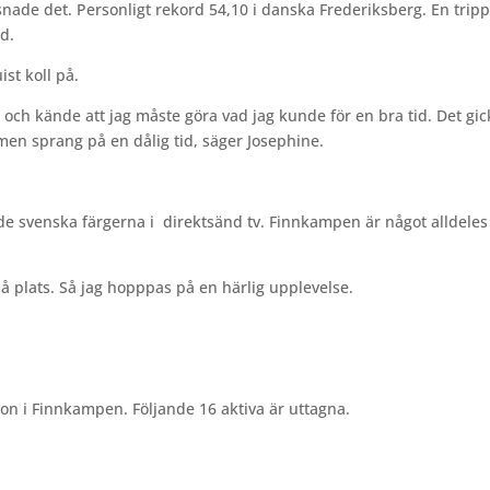
ssnade det. Personligt rekord 54,10 i danska Frederiksberg. En trip
d.
st koll på.
 och kände att jag måste göra vad jag kunde för en bra tid. Det gic
men sprang på en dålig tid, säger Josephine.
e svenska färgerna i
direktsänd tv. Finnkampen är något alldeles
på plats. Så jag hopppas på en härlig upplevelse.
ion i Finnkampen. Följande 16 aktiva är uttagna.