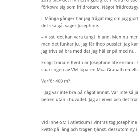
förkovra sig som friidrottare. Något friidrottsg
– Många gånger har jag frågat mig om jag gjort 
det ska gå, säger Josephine.
– Visst, det kan vara tungt ibland. Men nu mer 
men det funkar ju, jag får ihop pusslet. Jag ka
Jag trivs så bra med det jag håller på med nu.
Enligt tränare Kenth är Josephine lite ensam i si
sparringen av VM-löparen Moa Granath emell
Varför 400 m?
– Jag var inte bra på något annat. Var inte så 
benen utan i huvudet. Jag är envis och det tro
Vid inne-SM i Atleticum i vintras tog Josephin
kvitto på lång och trogen tjänst, dessutom ny