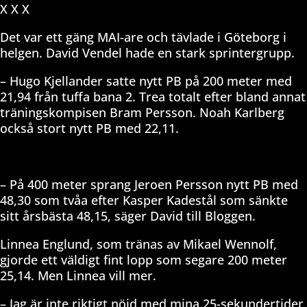
X X X
Det var ett gäng MAI-are och tävlade i Göteborg i
helgen. David Vendel hade en stark sprintergrupp.
– Hugo Kjellander satte nytt PB på 200 meter med
21,94 från tuffa bana 2. Trea totalt efter bland annat
träningskompisen Bram Persson. Noah Karlberg
också stort nytt PB med 22,11.
– På 400 meter sprang Jeroen Persson nytt PB med
48,30 som tvåa efter Kasper Kadestål som sänkte
sitt årsbästa 48,15, säger David till Bloggen.
Linnea Englund, som tränas av Mikael Wennolf,
gjorde ett väldigt fint lopp som segare 200 meter
25,14. Men Linnea vill mer.
– Jag är inte riktigt nöjd med mina 25-sekundertider