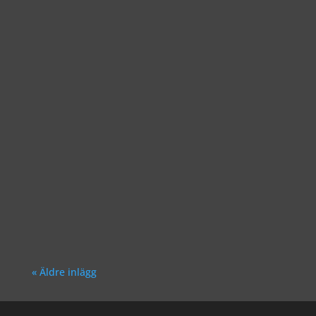
Richard Åkesson
Richard Åkesson
« Äldre inlägg