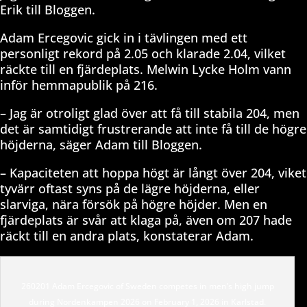
Erik till Bloggen.
Adam Ercegovic gick in i tävlingen med ett
personligt rekord på 2.05 och klarade 2.04, vilket
räckte till en fjärdeplats. Melwin Lycke Holm vann
inför hemmapublik på 216.
– Jag är otroligt glad över att få till stabila 204, men
det är samtidigt frustrerande att inte få till de högre
höjderna, säger Adam till Bloggen.
– Kapaciteten att hoppa högt är långt över 204, viket
tyvärr oftast syns på de lägre höjderna, eller
slarviga, nära försök på högre höjder. Men en
fjärdeplats är svår att klaga på, även om 207 hade
räckt till en andra plats, konstaterar Adam.
260201 Adam Ercegovic of Sweden competes in men’s high jump
during Nordenkampen 2026 on February 1, 2026 in Karlstad.