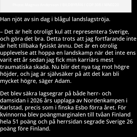
Photo: Magnus Andersson / BILDBYRÅN / COP 308 / MN0220
Han njöt av sin dag i blågul landslagströja.
– Det är helt otroligt kul att representera Sverige,
och göra det bra. Detta trots att jag fortfarande inte
är helt tillbaka fysiskt ännu. Det är en otrolig
upplevelse att hoppa en landskamp när det inte ens
varit ett år sedan jag fick min karriärs mest
traumatiska skada. Nu blir det nya tag mot högre
höjder, och jag är självsäker på att det kan bli
mycket högre, säger Adam.
Det blev säkra lagsegrar på både herr- och
damsidan i 2026 års upplaga av Nordenkampen i
Karlstad, precis som i finska Esbo förra året. För
kvinnorna blev poängmarginalen till tvåan Finland
hela 51 poäng och på herrsidan segrade Sverige 26
poäng före Finland.