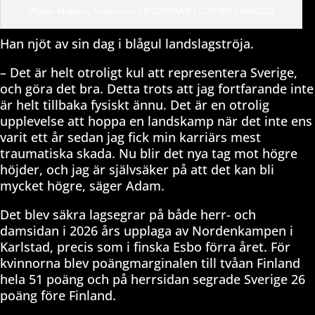
Photo: Magnus Andersson / BILDBYRÅN / COP 308 / MN0220
Han njöt av sin dag i blågul landslagströja.
– Det är helt otroligt kul att representera Sverige,
och göra det bra. Detta trots att jag fortfarande inte
är helt tillbaka fysiskt ännu. Det är en otrolig
upplevelse att hoppa en landskamp när det inte ens
varit ett år sedan jag fick min karriärs mest
traumatiska skada. Nu blir det nya tag mot högre
höjder, och jag är självsäker på att det kan bli
mycket högre, säger Adam.
Det blev säkra lagsegrar på både herr- och
damsidan i 2026 års upplaga av Nordenkampen i
Karlstad, precis som i finska Esbo förra året. För
kvinnorna blev poängmarginalen till tvåan Finland
hela 51 poäng och på herrsidan segrade Sverige 26
poäng före Finland.