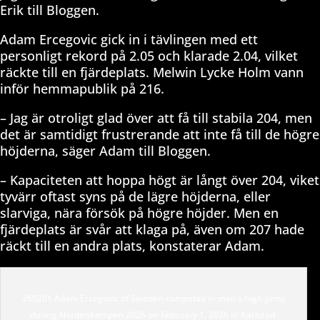
Erik till Bloggen.
Adam Ercegovic gick in i tävlingen med ett
personligt rekord på 2.05 och klarade 2.04, vilket
räckte till en fjärdeplats. Melwin Lycke Holm vann
inför hemmapublik på 216.
– Jag är otroligt glad över att få till stabila 204, men
det är samtidigt frustrerande att inte få till de högre
höjderna, säger Adam till Bloggen.
– Kapaciteten att hoppa högt är långt över 204, viket
tyvärr oftast syns på de lägre höjderna, eller
slarviga, nära försök på högre höjder. Men en
fjärdeplats är svår att klaga på, även om 207 hade
räckt till en andra plats, konstaterar Adam.
260201 Adam Ercegovic of Sweden competes in men’s high jump
during Nordenkampen 2026 on February 1, 2026 in Karlstad.