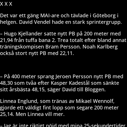
X X X
Det var ett gäng MAI-are och tävlade i Göteborg i
helgen. David Vendel hade en stark sprintergrupp.
– Hugo Kjellander satte nytt PB på 200 meter med
21,94 från tuffa bana 2. Trea totalt efter bland annat
träningskompisen Bram Persson. Noah Karlberg
också stort nytt PB med 22,11.
– På 400 meter sprang Jeroen Persson nytt PB med
48,30 som tvåa efter Kasper Kadestål som sänkte
sitt årsbästa 48,15, säger David till Bloggen.
Linnea Englund, som tränas av Mikael Wennolf,
gjorde ett väldigt fint lopp som segare 200 meter
25,14. Men Linnea vill mer.
– Jag är inte riktigt nöjd med mina 25-sekundertider