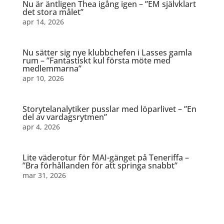
Nu är äntligen Thea igång igen – ”EM självklart
det stora målet”
apr 14, 2026
Nu sätter sig nye klubbchefen i Lasses gamla
rum – ”Fantastiskt kul första möte med
medlemmarna”
apr 10, 2026
Storytelanalytiker pusslar med löparlivet – ”En
del av vardagsrytmen”
apr 4, 2026
Lite väderotur för MAI-gänget på Teneriffa –
”Bra förhållanden för att springa snabbt”
mar 31, 2026
Dela detta: