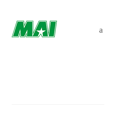
Emilia flyttar från Malmö Wake Park till
Atleticum – ”Gillar smarta lösningar”
av
Richard Åkesson
|
feb 19, 2026