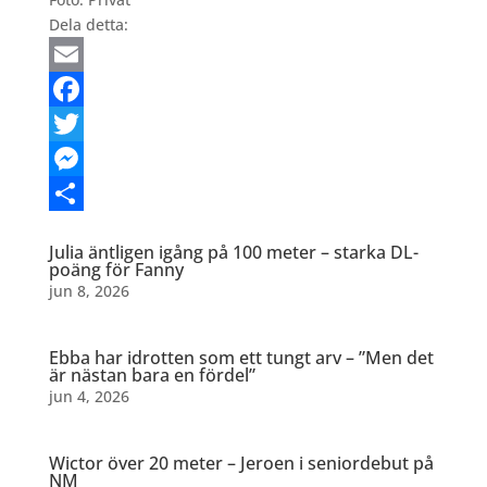
Dela detta:
Email
Facebook
Twitter
Messenger
Dela
Julia äntligen igång på 100 meter – starka DL-
poäng för Fanny
jun 8, 2026
Ebba har idrotten som ett tungt arv – ”Men det
är nästan bara en fördel”
jun 4, 2026
Wictor över 20 meter – Jeroen i seniordebut på
NM