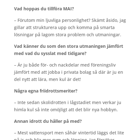
Vad hoppas du tillföra MAI?
– Förutom min ljuvliga personlighet? Skämt åsido, jag
gillar att strukturera upp och komma på smarta
lösningar på lagom stora problem och utmaningar.
Vad känner du som den stora utmaningen jämfört
med vad du sysslat med tidigare?
– Är ju både för- och nackdelar med föreningsliv
jämfört med att jobba i privata bolag så där är ju en
del nytt att lära, men kul är det!
Några egna friidrottsmeriter?
– Inte sedan skolidrotten i lågstadiet men verkar ju
himla kul så inte omöjligt att det blir nya hobbyn.
Annan idrott du håller på med?
– Mest vattensport men såhär vintertid läggs det lite
på is och blir mer gym och löpning. Jag försöker