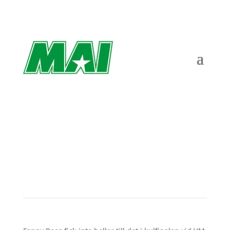
Fanny elva i VM-finalen
av
Richard Åkesson
|
jul 17, 2022