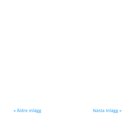
Richard Åkesson
Richard Åkesson
« Äldre inlägg
Nästa Inlägg »