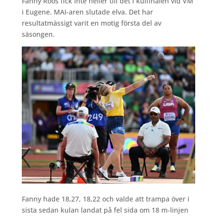
Fanny Roos fick inte heller till det i kulfinalen vid VM
i Eugene. MAI-aren slutade elva. Det har
resultatmässigt varit en motig första del av
säsongen.
Fanny hade 18,27, 18,22 och valde att trampa över i
sista sedan kulan landat på fel sida om 18 m-linjen