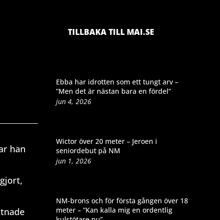
TILLBAKA TILL MAI.SE
Ebba har idrotten som ett tungt arv –
”Men det är nästan bara en fördel”
jun 4, 2026
Wictor över 20 meter – Jeroen i
ar han
seniordebut på NM
jun 1, 2026
gjort,
NM-brons och för första gången över 18
meter – ”Kan kalla mig en ordentlig
stnade
kulstötare nu”