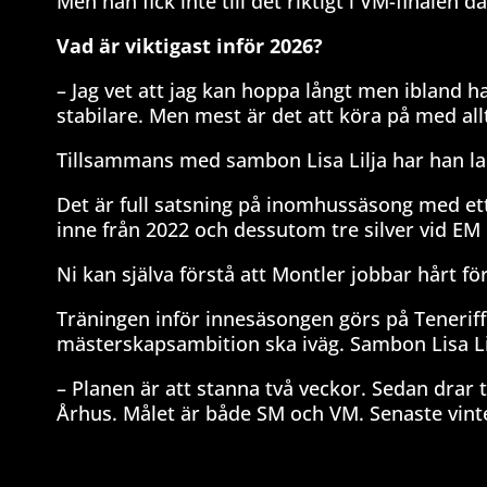
Men han fick inte till det riktigt i VM-finalen
Vad är viktigast inför 2026?
– Jag vet att jag kan hoppa långt men ibland har
stabilare. Men mest är det att köra på med allt
Tillsammans med sambon Lisa Lilja har han lan
Det är full satsning på inomhussäsong med ett
inne från 2022 och dessutom tre silver vid EM
Ni kan själva förstå att Montler jobbar hårt för a
Träningen inför innesäsongen görs på Tenerif
mästerskapsambition ska iväg. Sambon Lisa Lil
– Planen är att stanna två veckor. Sedan drar tä
Århus. Målet är både SM och VM. Senaste vinter