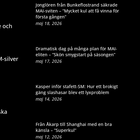
Jonglören från Bunkeflostrand säkrade
MAI-sviten – ”Mycket kul att få vinna för
första gången”
maj 18, 2026
e och
Dramatisk dag på många plan för MAI-
eliten – ”Skön smygstart på säsongen”
-silver
maj 17, 2026
Kasper inför stafett-SM: Hur ett brokigt
gäng slashasar blev ett lyxproblem
maj 14, 2026
ska
Från Åkarp till Shanghai med en bra
känsla – ”Superkul”
maj 12, 2026