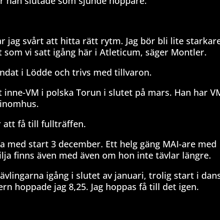
 där han slutade som sjunde hoppare.
 jag svårt att hitta rätt rytm. Jag bör bli lite starkar
 som vi satt igång här i Atleticum, säger Montler.
dat i Lödde och trivs med tillvaron.
 inne-VM i polska Torun i slutet på mars. Han har VM
 inomhus.
tt få till fullträffen.
fa med start 3 december. Ett helg gäng MAI-are med
ja finns även med även om hon inte tävlar längre.
vlingarna igång i slutet av januari, trolig start i dan
n hoppade jag 8,25. Jag hoppas få till det igen.