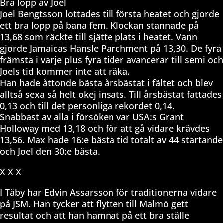
Bra lopp av Joel
Joel Bengtsson lottades till första heatet och gjorde
ett bra lopp på bana fem. Klockan stannade på
13,68 som räckte till sjätte plats i heatet. Vann
gjorde Jamaicas Hansle Parchment på 13,30. De fyra
främsta i varje plus fyra tider avancerar till semi och
Joels tid kommer inte att räka.
Han hade åttonde bästa årsbästat i fältet och blev
alltså sexa så helt okej insats. Till årsbästat fattades
0,13 och till det personliga rekordet 0,14.
Snabbast av alla i försöken var USA:s Grant
Holloway med 13,18 och för att gå vidare krävdes
13,56. Max hade 16:e bästa tid totalt av 44 startande
och Joel den 30:e bästa.
X X X
I Täby har Edvin Assarsson för traditionerna vidare
på JSM. Han tycker att flytten till Malmö gett
resultat och att han hamnat på ett bra ställe