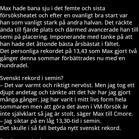
Max hade bana sju i det femte och sista
försöksheatet och efter en ovanligt bra start var
han som vanligt stark på andra halvan. Det räckte
ända till fjärde plats och därmed avancerade han till
semi på placering. Imponerande med tanke på att
han hade det åttonde bästa årsbästat i fältet.
Det personliga rekordet på 13,43 som Max gjort två
gånger denna sommar förbättrades nu med en
hundradel.
Svenskt rekord i semin?
– Det var varmt och riktigt nervöst. Men jag tog ett
djupt andetag och tänkte att det här har jag gjort
många gånger. Jag har varit i mitt livs form hela
sommaren men att göra det även i VM-försök är
inte självklart så jag är stolt, säger Max till Cmore.
– Jag siktar på en låg 13,30-tid i semin.
Det skulle i så fall betyda nytt svenskt rekord.