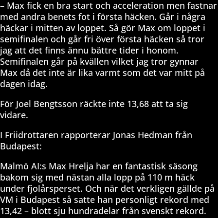
– Max fick en bra start och acceleration men fastnar
med andra benets fot i första häcken. Går i några
häckar i mitten av loppet. Så gör Max om loppet i
semifinalen och går fri över första häcken så tror
jag att det finns ännu bättre tider i honom.
Semifinalen går på kvällen vilket jag tror gynnar
Max då det inte är lika varmt som det var mitt på
dagen idag.
För Joel Bengtsson räckte inte 13,68 att ta sig
vidare.
I Friidrottaren rapporterar Jonas Hedman från
Budapest:
Malmö AI:s Max Hrelja har en fantastisk säsong
bakom sig med nästan alla lopp på 110 m häck
under fjolårsperset. Och när det verkligen gällde på
VM i Budapest så satte han personligt rekord med
13,42 – blott sju hundradelar från svenskt rekord.