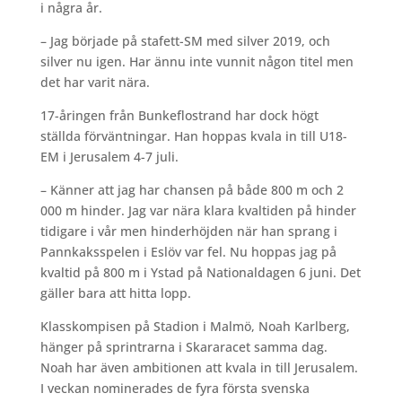
i några år.
– Jag började på stafett-SM med silver 2019, och
silver nu igen. Har ännu inte vunnit någon titel men
det har varit nära.
17-åringen från Bunkeflostrand har dock högt
ställda förväntningar. Han hoppas kvala in till U18-
EM i Jerusalem 4-7 juli.
– Känner att jag har chansen på både 800 m och 2
000 m hinder. Jag var nära klara kvaltiden på hinder
tidigare i vår men hinderhöjden när han sprang i
Pannkaksspelen i Eslöv var fel. Nu hoppas jag på
kvaltid på 800 m i Ystad på Nationaldagen 6 juni. Det
gäller bara att hitta lopp.
Klasskompisen på Stadion i Malmö, Noah Karlberg,
hänger på sprintrarna i Skararacet samma dag.
Noah har även ambitionen att kvala in till Jerusalem.
I veckan nominerades de fyra första svenska