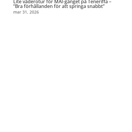
Lite väderotur för MAI-gänget på Teneriffa –
”Bra förhållanden för att springa snabbt”
mar 31, 2026
Dela detta:
Richard Åkesson