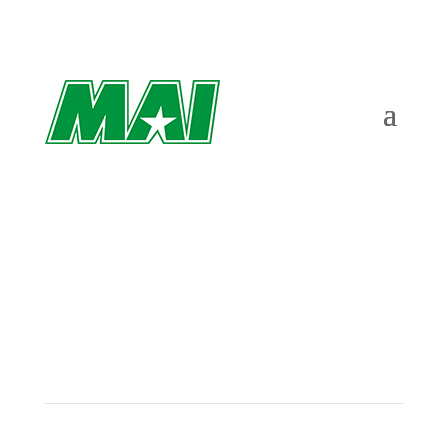
Hundradelar från SM-guld – nu hoppas
Marcus på EM i Jerusalem
av
Richard Åkesson
|
jun 4, 2022