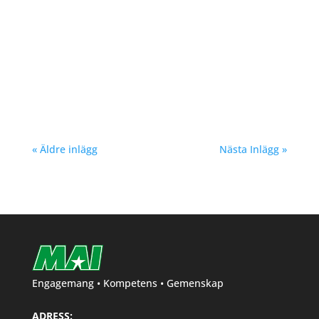
Richard Åkesson
« Äldre inlägg
Nästa Inlägg »
Engagemang • Kompetens • Gemenskap
ADRESS: