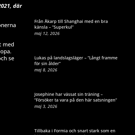
2021, där
Från Åkarp till Shanghai med en bra
ionerna
känsla – ”Superkul”
maj 12, 2026
et med
ropa.
och se
Lukas på landslagsläger – ”Långt framme
för sin ålder”
maj 8, 2026
Josephine har vässat sin träning –
”Försöker ta vara på den här satsningen”
maj 3, 2026
Tillbaka i Formia och snart stark som en