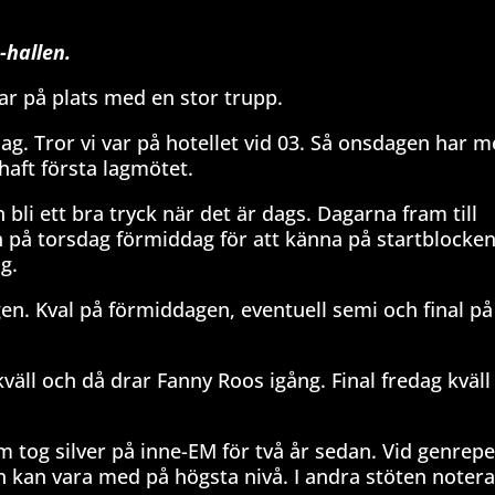
-hallen.
nar på plats med en stor trupp.
dag. Tror vi var på hotellet vid 03. Så onsdagen har m
haft första lagmötet.
bli ett bra tryck när det är dags. Dagarna fram till
an på torsdag förmiddag för att känna på startblocke
g.
gen. Kval på förmiddagen, eventuell semi och final på
kväll och då drar Fanny Roos igång. Final fredag kväll
 tog silver på inne-EM för två år sedan. Vid genrepet
n kan vara med på högsta nivå. I andra stöten noter