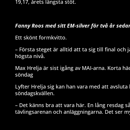
19,17, årets längsta stöt.
Fanny Roos med sitt EM-silver för två år seda
Ett skönt formkvitto.
– Första steget är alltid att ta sig till final o
högsta nivå.
Max Hrelja är sist igång av MAI-arna. Korta häc
söndag
Lyfter Hrelja sig kan han vara med att avsluta
söndagskvällen.
– Det känns bra att vara här. En lång resdag så
tävlingsarenan och anläggningarna. Det ser my