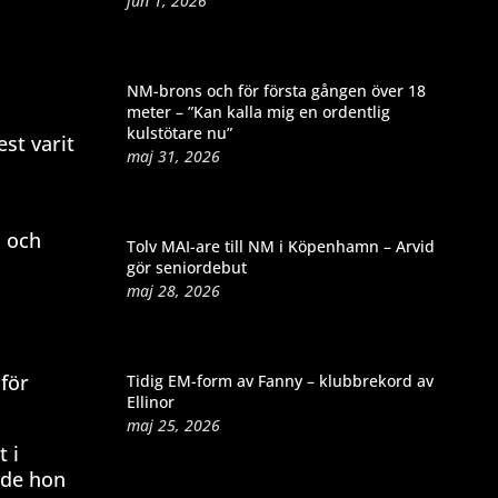
jun 1, 2026
NM-brons och för första gången över 18
meter – ”Kan kalla mig en ordentlig
kulstötare nu”
est varit
maj 31, 2026
n och
Tolv MAI-are till NM i Köpenhamn – Arvid
gör seniordebut
maj 28, 2026
 för
Tidig EM-form av Fanny – klubbrekord av
Ellinor
maj 25, 2026
 i
ade hon