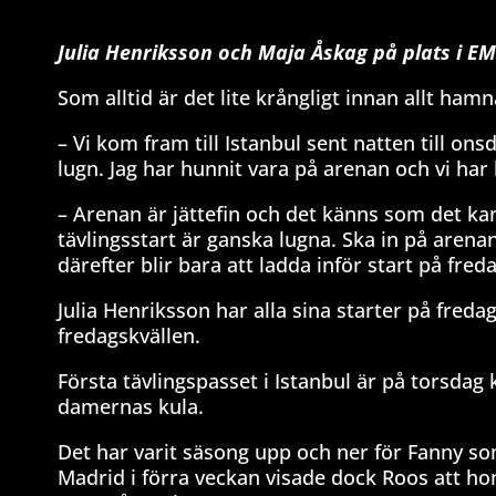
Julia Henriksson och Maja Åskag på plats i EM
Som alltid är det lite krångligt innan allt ham
– Vi kom fram till Istanbul sent natten till ons
lugn. Jag har hunnit vara på arenan och vi har 
– Arenan är jättefin och det känns som det kan 
tävlingsstart är ganska lugna. Ska in på aren
därefter blir bara att ladda inför start på freda
Julia Henriksson har alla sina starter på freda
fredagskvällen.
Första tävlingspasset i Istanbul är på torsdag 
damernas kula.
Det har varit säsong upp och ner för Fanny som
Madrid i förra veckan visade dock Roos att ho