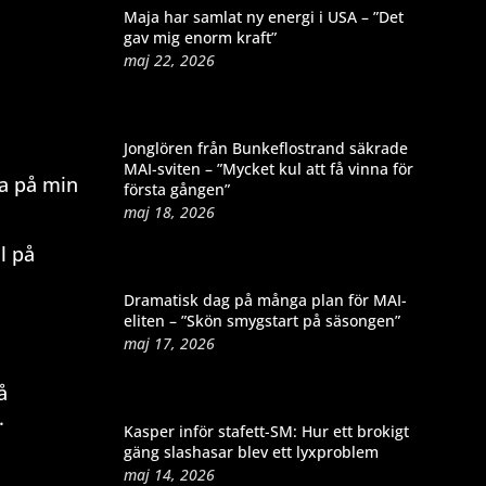
Maja har samlat ny energi i USA – ”Det
gav mig enorm kraft”
maj 22, 2026
Jonglören från Bunkeflostrand säkrade
MAI-sviten – ”Mycket kul att få vinna för
era på min
första gången”
maj 18, 2026
l på
Dramatisk dag på många plan för MAI-
eliten – ”Skön smygstart på säsongen”
maj 17, 2026
å
.
Kasper inför stafett-SM: Hur ett brokigt
gäng slashasar blev ett lyxproblem
maj 14, 2026