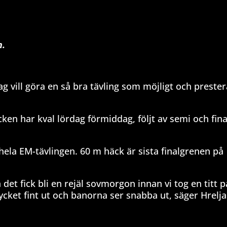
n.
ch jag vill göra en så bra tävling som möjligt och prest
ken har kval lördag förmiddag, följt av semi och fina
 hela EM-tävlingen. 60 m häck är sista finalgrenen på
 det fick bli en rejäl sovmorgon innan vi tog en titt p
cket fint ut och banorna ser snabba ut, säger Hrelja