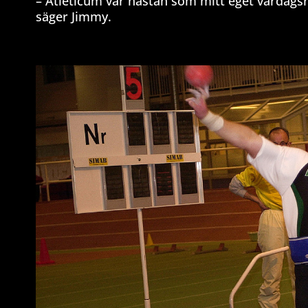
– Atleticum var nästan som mitt eget vardagsr
säger Jimmy.