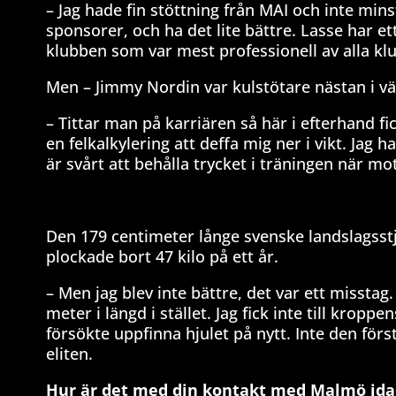
– Jag hade fin stöttning från MAI och inte min
sponsorer, och ha det lite bättre. Lasse har e
klubben som var mest professionell av alla klu
Men – Jimmy Nordin var kulstötare nästan i vär
– Tittar man på karriären så här i efterhand fick
en felkalkylering att deffa mig ner i vikt. Ja
är svårt att behålla trycket i träningen när mo
Den 179 centimeter långe svenske landslagsst
plockade bort 47 kilo på ett år.
– Men jag blev inte bättre, det var ett misstag
meter i längd i stället. Jag fick inte till krop
försökte uppfinna hjulet på nytt. Inte den förs
eliten.
Hur är det med din kontakt med Malmö ida