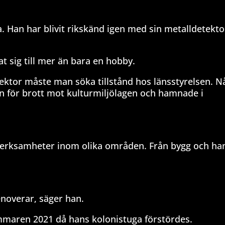
a. Han har blivit rikskänd igen med sin metalldetekto
at sig till mer än bara en hobby.
tektor måste man söka tillstånd hos länsstyrelsen. 
an för brott mot kulturmiljölagen och hamnade i
verksamheter inom olika områden. Från bygg och han
enoverar, säger han.
mmaren 2021 då hans kolonistuga förstördes.