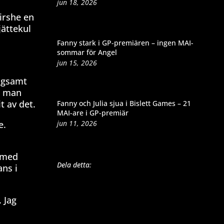
jun 18, 2026
irshe en
jättekul
Fanny stark i GP-premiären – ingen MAI-
sommar för Angel
jun 15, 2026
ångsamt
e man
t av det.
Fanny och Julia sjua i Bislett Games – 21
MAI-are i GP-premiär
jun 11, 2026
e.
r med
Dela detta:
ns i
 Jag