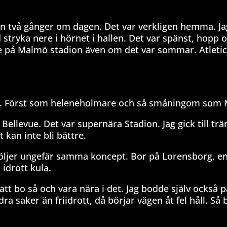
llen två gånger om dagen. Det var verkligen hemma. Ja
id stryka nere i hörnet i hallen. Det var spänst, hopp 
nne på Malmö stadion även om det var sommar. Atleti
. Först som heleneholmare och så småningom som 
ellevue. Det var supernära Stadion. Jag gick till tr
t kan inte bli bättre.
följer ungefär samma koncept. Bor på Lorensborg, en
idrott kula.
, att bo så och vara nära i det. Jag bodde själv också p
a saker än friidrott, då börjar vägen åt fel håll. Så 