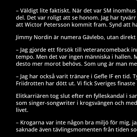
– Väldigt lite faktiskt. När det var SM inomhu
del. Det var roligt att se honom. Jag har tyvär
att Wictor Petersson kommit fram. Synd att ha
Jimmy Nordin är numera Gävlebo, utan direkt 
– Jag gjorde ett försök till veterancomeback in
tempo. Men det var ingen människa i hallen. M
desto mer morot behövs. Som ung är man mer hu
– Jag har också varit tränare i Gefle IF en tid. 
Friidrotten har dött ut. Vi fick Sveriges finaste
Elitkarriären tog slut efter en fylleskandal 
som singer-songwriter i krogsvängen och med d
livet.
– Krogarna var inte någon bra miljö för mig, j
saknade även tävlingsmomenten från tiden som