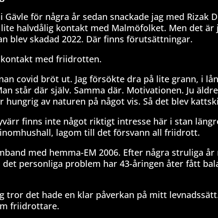
s i Gävle för några år sedan snackade jag med Rizak D
r lite halvdålig kontakt med Malmöfolket. Men det är 
n blev skadad 2022. Där finns förutsättningar.
kontakt med friidrotten.
nan covid bröt ut. Jag försökte dra på lite grann, i l
an står där själv. Samma där. Motivationen. Ju äldr
ngrig av naturen på något vis. Så det blev kattski
Tyvärr finns inte något riktigt intresse här i stan längr
 inomhushall, lagom till det försvann all friidrott.
i samband med hemma-EM 2006. Efter några struliga å
et personliga problem har 43-åringen åter fått bala
ag tror det hade en klar påverkan på mitt levnadssätt.
 friidrottare.