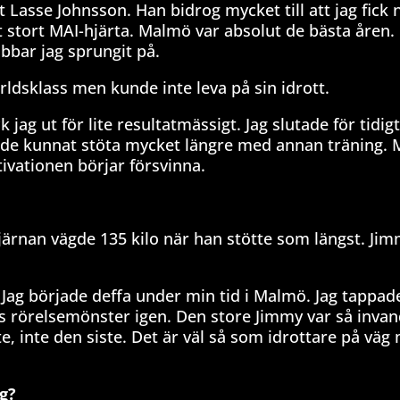
st Lasse Johnsson.
Han bidrog mycket till att jag fick 
tt stort MAI-hjärta. Malmö var absolut de bästa åren.
bbar jag sprungit på.
ldsklass men kunde inte leva på sin idrott.
 jag ut för lite resultatmässigt. Jag slutade för tidigt
g hade kunnat stöta mycket längre med annan träning.
tivationen börjar försvinna.
järnan vägde 135 kilo när han stötte som längst. Ji
. Jag började deffa under min tid i Malmö. Jag tappad
pens rörelsemönster igen. Den store Jimmy var så invan
te, inte den siste. Det är väl så som idrottare på väg
g?