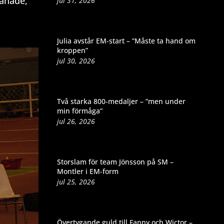
ränade,
jul 31, 2026
Julia avstår EM-start – ”Måste ta hand om
kroppen”
jul 30, 2026
Två starka 800-medaljer – ”men under
min förmåga”
jul 26, 2026
Storslam för team Jönsson på SM –
Montler i EM-form
jul 25, 2026
Övertygande guld till Fanny och Wictor –