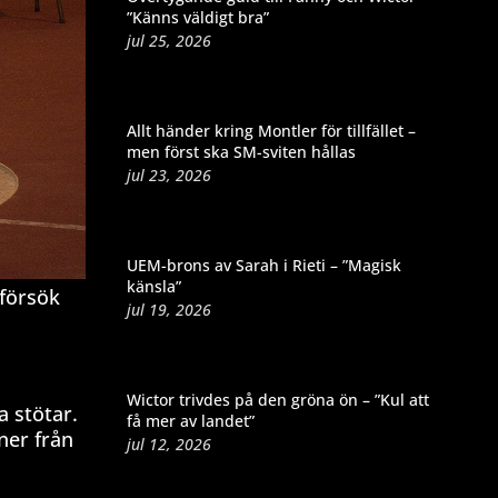
”Känns väldigt bra”
jul 25, 2026
Allt händer kring Montler för tillfället –
men först ska SM-sviten hållas
jul 23, 2026
UEM-brons av Sarah i Rieti – ”Magisk
känsla”
 försök
jul 19, 2026
Wictor trivdes på den gröna ön – ”Kul att
a stötar.
få mer av landet”
ner från
jul 12, 2026