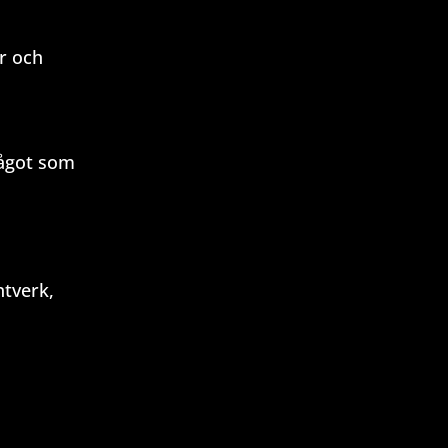
r och
Något som
tverk,