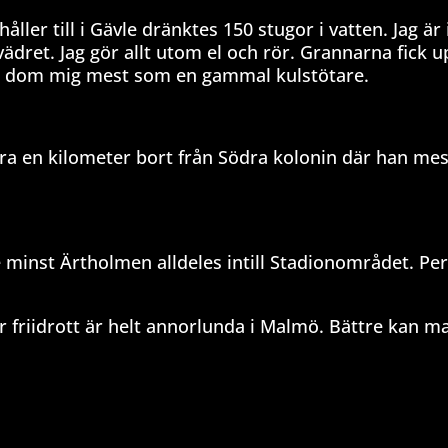
håller till i Gävle dränktes 150 stugor i vatten. Jag är
ädret. Jag gör allt utom el och rör. Grannarna fick u
er dom mig mest som en gammal kulstötare.
ara en kilometer bort från Södra kolonin där han mes
e minst Ärtholmen alldeles intill Stadionområdet. Pe
för friidrott är helt annorlunda i Malmö. Bättre kan 