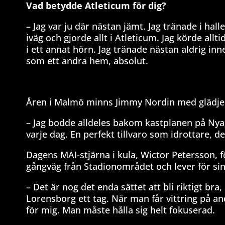
Vad betydde Atleticum för dig?
– Jag var ju där nästan jämt. Jag tränade i ha
iväg och gjorde allt i Atleticum. Jag körde allt
i ett annat hörn. Jag tränade nästan aldrig i
som ett andra hem, absolut.
Åren i Malmö minns Jimmy Nordin med glädje
– Jag bodde alldeles bakom kastplanen på Nya B
varje dag. En perfekt tillvaro som idrottare, de
Dagens MAI-stjärna i kula, Wictor Petersson, 
gångväg från Stadionområdet och lever för sin 
– Det är nog det enda sättet att bli riktigt bra
Lorensborg ett tag. När man får vittring på andr
för mig. Man måste hålla sig helt fokuserad.