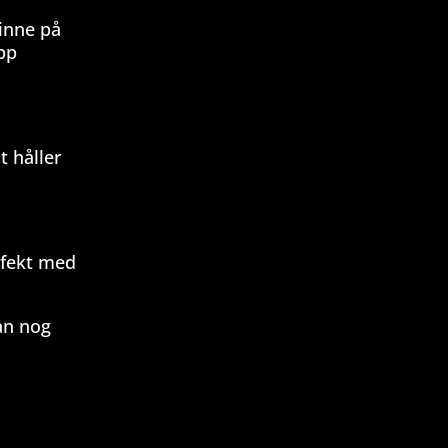
 inne på
pp
t håller
rfekt med
man nog