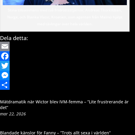
Stina tillsammans med två friidrottsstjärnor, Andreas Thorkildsen,
Norge, och Blanka Vlasic, Kroatien, som agenten från Malmö hjälpt
med tävlingar över hela världen.
Dela detta:
Email
Facebook
Twitter
Messenger
Dela
Mätdramatik när Wictor blev IVM-femma – ”Lite frustrerande är
det”
mar 22, 2026
Blandade känslor för Fanny – ”Trots allt sexa i världen”