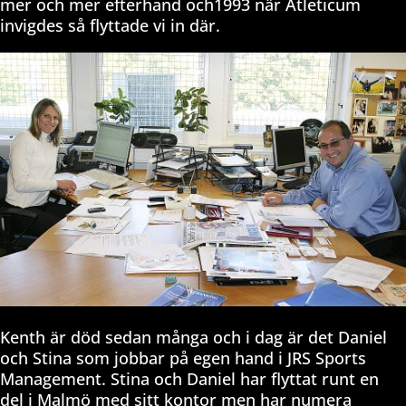
mer och mer efterhand och1993 när Atleticum
invigdes så flyttade vi in där.
Kenth är död sedan många och i dag är det Daniel
och Stina som jobbar på egen hand i JRS Sports
Management. Stina och Daniel har flyttat runt en
del i Malmö med sitt kontor men har numera