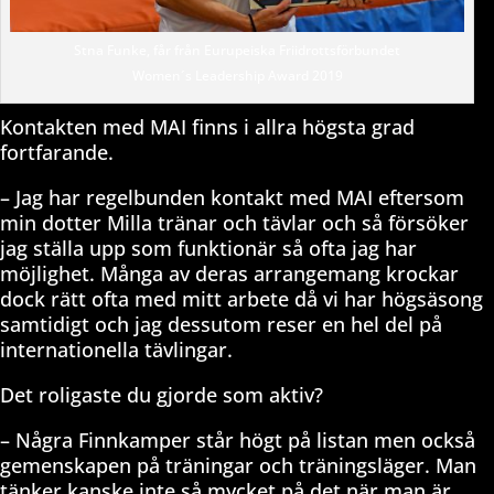
Stna Funke, får från Eurupeiska Friidrottsförbundet
Women´s Leadership Award 2019
Kontakten med MAI finns i allra högsta grad
fortfarande.
– Jag har regelbunden kontakt med MAI eftersom
min dotter Milla tränar och tävlar och så försöker
jag ställa upp som funktionär så ofta jag har
möjlighet. Många av deras arrangemang krockar
dock rätt ofta med mitt arbete då vi har högsäsong
samtidigt och jag dessutom reser en hel del på
internationella tävlingar.
Det roligaste du gjorde som aktiv?
– Några Finnkamper står högt på listan men också
gemenskapen på träningar och träningsläger. Man
tänker kanske inte så mycket på det när man är