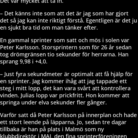
Det var mycket att ta in.
– Det känns inte som att det är jag som har gjort
det så jag kan inte riktigt förstå. Egentligen är det ju
en sjukt bra tid om man tänker efter.
En gammal sprinter som satt och mös i solen var
Peter Karlsson. Storsprintern som för 26 år sedan
tog drömgränsen tio sekunder för herrarna. Han
sprang 9,98 i +4,0.
– Just fyra sekundmeter är optimalt att få hjälp för
en sprinter. Jag kommer ihåg att jag tappade ett
steg i mitt lopp, det kan vara svårt att kontrollera
vinden. Julias lopp var prickfritt. Hon kommer att
springa under elva sekunder fler gånger.
Varför satt då Peter Karlsson på innerplan och hade
ett stort leende på läpparna. Jo, sedan tre dagar
tillbaka är han på plats i Malmö som ny
klubbdirektör i MAI, den fina sprinterföreningen