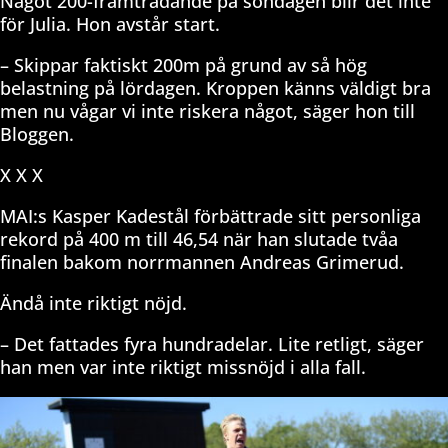
Något 200-framträdande på söndagen blir det inte
för Julia. Hon avstår start.
– Skippar faktiskt 200m på grund av så hög
belastning på lördagen. Kroppen känns väldigt bra
men nu vågar vi inte riskera något, säger hon till
Bloggen.
X X X
MAI:s Kasper Kadestål förbättrade sitt personliga
rekord på 400 m till 46,54 när han slutade tvåa
finalen bakom norrmannen Andreas Grimerud.
Ändå inte riktigt nöjd.
– Det fattades fyra hundradelar. Lite retligt, säger
han men var inte riktigt missnöjd i alla fall.