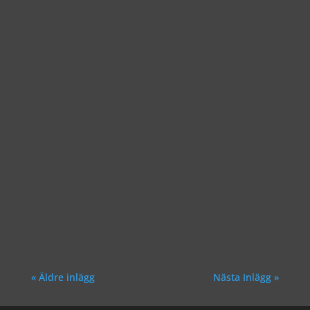
Richard Åkesson
Richard Åkesson
« Äldre inlägg
Nästa Inlägg »