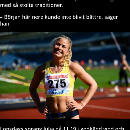
med så stolta traditioner.
– Början här nere kunde inte blivit bättre, säger
han.
I onsdags sprang Julia på 11,19 i godkänd vind och