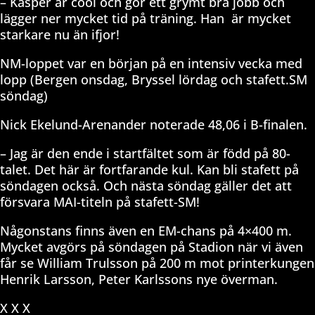
– Kasper är cool och gör ett grymt bra jobb och
lägger ner mycket tid på träning. Han
är mycket
starkare nu än ifjor!
NM-loppet var en början på en intensiv vecka med
lopp (Bergen onsdag, Bryssel lördag och stafett.SM
söndag)
Nick Ekelund-Arenander noterade 48,06 i B-finalen.
– Jag är den ende i startfältet som är född på 80-
talet. Det här är fortfarande kul. Kan bli stafett på
söndagen också. Och nästa söndag gäller det att
försvara MAI-titeln på stafett-SM!
Någonstans finns även en EM-chans på 4×400 m.
Mycket avgörs på söndagen på Stadion när vi även
får se William Trulsson på 200 m mot printerkungen
Henrik Larsson, Peter Karlssons nye överman.
X X X