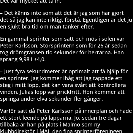
Det var mycket att ta in.
– Det känns inte som att det är jag som har gjort
det så jag kan inte riktigt förstå. Egentligen är det ju
en sjukt bra tid om man tänker efter.
En gammal sprinter som satt och mös i solen var
Peter Karlsson. Storsprintern som för 26 år sedan
tog drömgränsen tio sekunder för herrarna. Han
sprang 9,98 i +4,0.
– Just fyra sekundmeter är optimalt att få hjälp för
en sprinter. Jag kommer ihåg att jag tappade ett
steg i mitt lopp, det kan vara svårt att kontrollera
vinden. Julias lopp var prickfritt. Hon kommer att
springa under elva sekunder fler gånger.
Varför satt då Peter Karlsson på innerplan och hade
ett stort leende på läpparna. Jo, sedan tre dagar
tillbaka är han på plats i Malmö som ny
klubbdirektör i MAI, den fina sprinterföreningen