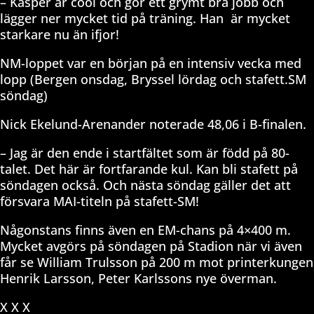
– Kasper är cool och gör ett grymt bra jobb och
lägger ner mycket tid på träning. Han
är mycket
starkare nu än ifjor!
NM-loppet var en början på en intensiv vecka med
lopp (Bergen onsdag, Bryssel lördag och stafett.SM
söndag)
Nick Ekelund-Arenander noterade 48,06 i B-finalen.
– Jag är den ende i startfältet som är född på 80-
talet. Det här är fortfarande kul. Kan bli stafett på
söndagen också. Och nästa söndag gäller det att
försvara MAI-titeln på stafett-SM!
Någonstans finns även en EM-chans på 4×400 m.
Mycket avgörs på söndagen på Stadion när vi även
får se William Trulsson på 200 m mot printerkungen
Henrik Larsson, Peter Karlssons nye överman.
X X X