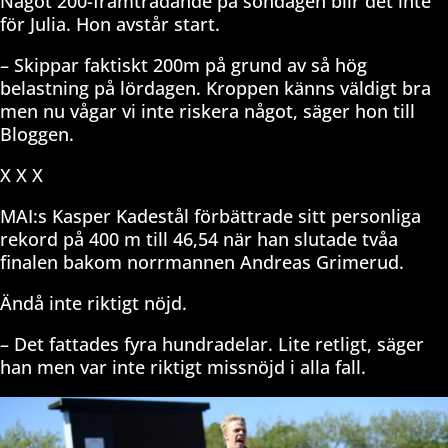
Något 200-framträdande på söndagen blir det inte
för Julia. Hon avstår start.
– Skippar faktiskt 200m på grund av så hög
belastning på lördagen. Kroppen känns väldigt bra
men nu vågar vi inte riskera något, säger hon till
Bloggen.
X X X
MAI:s Kasper Kadestål förbättrade sitt personliga
rekord på 400 m till 46,54 när han slutade tvåa
finalen bakom norrmannen Andreas Grimerud.
Ändå inte riktigt nöjd.
– Det fattades fyra hundradelar. Lite retligt, säger
han men var inte riktigt missnöjd i alla fall.