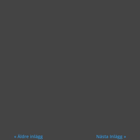
Richard Åkesson
Richard Åkesson
« Äldre inlägg
Nästa Inlägg »