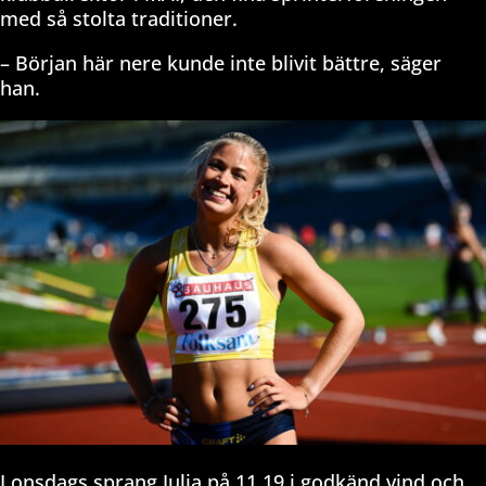
med så stolta traditioner.
– Början här nere kunde inte blivit bättre, säger
han.
I onsdags sprang Julia på 11,19 i godkänd vind och