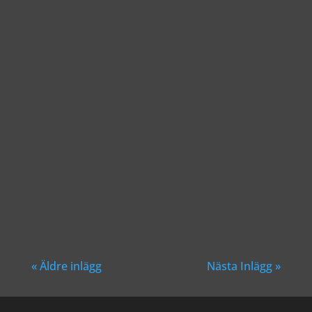
Richard Åkesson
Richard Åkesson
« Äldre inlägg
Nästa Inlägg »