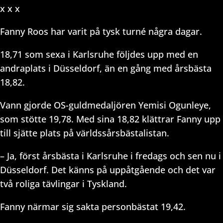
x x x
Fanny Roos har varit på tysk turné några dagar.
18,71 som sexa i Karlsruhe följdes upp med en
andraplats i Düsseldorf, än en gång med årsbästa
18,82.
Vann gjorde OS-guldmedaljören Yemisi Ogunleye,
som stötte 19,78. Med sina 18,82 klättrar Fanny upp
till sjätte plats på världssårsbästalistan.
– Ja, först årsbästa i Karlsruhe i fredags och sen nu i
Düsseldorf. Det känns på uppåtgående och det var
två roliga tävlingar i Tyskland.
Fanny närmar sig sakta personbästat 19,42.