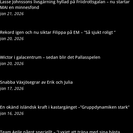
Lasse Johnssons livsgärning hyllad på Friidrottsgalan – nu startar
MAI en minnesfond
jan 21, 2026
Rekord igen och nu siktar Filippa på EM – ”Så sjukt roligt ”
jan 20, 2026
Wictor i galacentrum – sedan blir det Pallasspelen
jan 20, 2026
Snabba Växjösegrar av Erik och Julia
jan 17, 2026
En okänd isländsk kraft i kastargänget –”Gruppdynamiken stark”
jan 16, 2026
Team Agile något speciellt – ”Lyxigt att träna med sina bästa