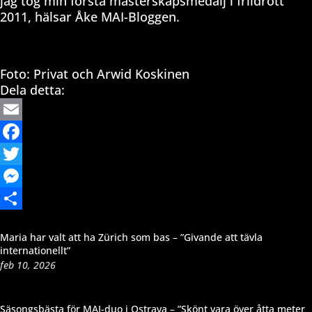
jag tog min första mästerskapsmedalj i friidrott
2011, hälsar Åke MAI-Bloggen.
Foto: Privat och Arwid Koskinen
Dela detta:
Email
Facebook
Twitter
Messenger
Dela
Maria har valt att ha Zürich som bas – ”Givande att tävla
internationellt”
feb 10, 2026
Säsongsbästa för MAI-duo i Ostrava – ”Skönt vara över åtta meter