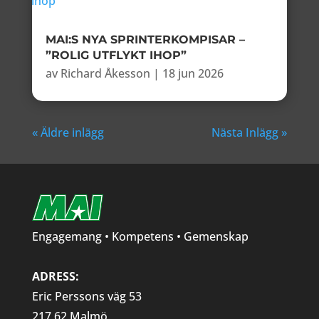
MAI:S NYA SPRINTERKOMPISAR –
”ROLIG UTFLYKT IHOP”
av
Richard Åkesson
|
18 jun 2026
« Äldre inlägg
Nästa Inlägg »
Engagemang • Kompetens • Gemenskap
ADRESS:
Eric Perssons väg 53
217 62 Malmö