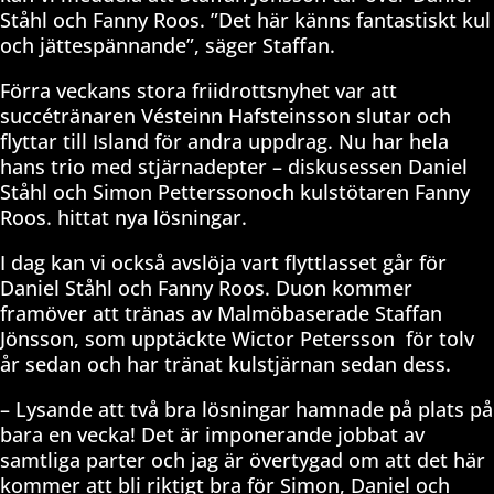
Ståhl och Fanny Roos. ”Det här känns fantastiskt kul
och jättespännande”, säger Staffan.
Förra veckans stora friidrottsnyhet var att
succétränaren Vésteinn Hafsteinsson slutar och
flyttar till Island för andra uppdrag. Nu har hela
hans trio med stjärnadepter – diskusessen Daniel
Ståhl och Simon Petterssonoch kulstötaren Fanny
Roos. hittat nya lösningar.
I dag kan vi också avslöja vart flyttlasset går för
Daniel Ståhl och Fanny Roos. Duon kommer
framöver att tränas av Malmöbaserade Staffan
Jönsson, som upptäckte Wictor Petersson för tolv
år sedan och har tränat kulstjärnan sedan dess.
– Lysande att två bra lösningar hamnade på plats på
bara en vecka! Det är imponerande jobbat av
samtliga parter och jag är övertygad om att det här
kommer att bli riktigt bra för Simon, Daniel och