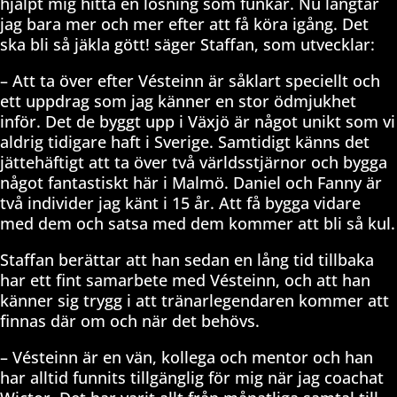
hjälpt mig hitta en lösning som funkar. Nu längtar
jag bara mer och mer efter att få köra igång. Det
ska bli så jäkla gött! säger Staffan, som utvecklar:
– Att ta över efter Vésteinn är såklart speciellt och
ett uppdrag som jag känner en stor ödmjukhet
inför. Det de byggt upp i Växjö är något unikt som vi
aldrig tidigare haft i Sverige. Samtidigt känns det
jättehäftigt att ta över två världsstjärnor och bygga
något fantastiskt här i Malmö. Daniel och Fanny är
två individer jag känt i 15 år. Att få bygga vidare
med dem och satsa med dem kommer att bli så kul.
Staffan berättar att han sedan en lång tid tillbaka
har ett fint samarbete med Vésteinn, och att han
känner sig trygg i att tränarlegendaren kommer att
finnas där om och när det behövs.
– Vésteinn är en vän, kollega och mentor och han
har alltid funnits tillgänglig för mig när jag coachat