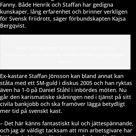
Fanny. Både Henrik och Staffan har gedigna
kunskaper, lång erfarenhet och brinner verkligen
för Svensk Friidrott, säger förbundskapten Kajsa
Bergqvist.
Daniel Ståhl, Spårvägen, Fanny Roos, MAI, coach Vesteinn
Hafsteinsson, Simon Pettersson, Hässelby vid Friidrottsgalan tidigare i
veckan.
Ex-kastare Staffan Jönsson kan bland annat kan
ståta med ett SM-guld i diskus 2005 och han ryktas
även ha 1-0 på Daniel Ståhl i inbördes möten. Nu
går den karismatiske skåningen ned i tjänst på sitt
civila bankjobb och ska framöver lägga betydligt
mer tid på svenskt kast.
– Det här känns fantastiskt kul och jättespännande,
och jag är väldigt tacksam att min arbetsgivare har