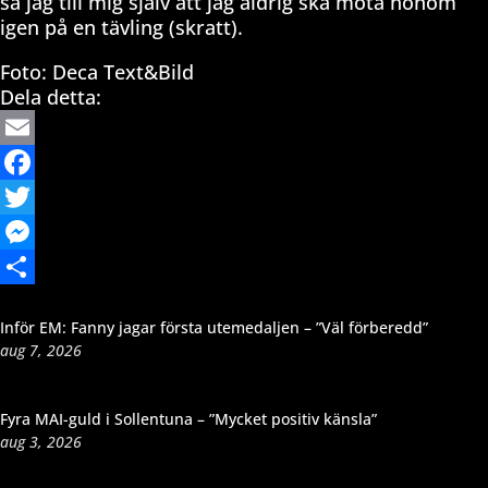
sa jag till mig själv att jag aldrig ska möta honom
igen på en tävling (skratt).
Foto: Deca Text&Bild
Dela detta:
Email
Facebook
Twitter
Messenger
Dela
Inför EM: Fanny jagar första utemedaljen – ”Väl förberedd”
aug 7, 2026
Fyra MAI-guld i Sollentuna – ”Mycket positiv känsla”
aug 3, 2026