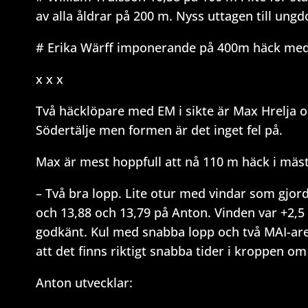
av alla åldrar på 200 m. Nyss uttagen till ung
# Erika Wärff imponerande på 400m häck med 
x x x
Två häcklöpare med EM i sikte är Max Hrelja oc
Södertälje men formen är det inget fel på.
Max är mest hoppfull att nå 110 m häck i mäs
– Två bra lopp. Lite otur med vindar som gjord
och 13,88 och 13,79 på Anton. Vinden var +2,5 i
godkänt. Kul med snabba lopp och två MAI-are
att det finns riktigt snabba tider i kroppen o
Anton utvecklar: