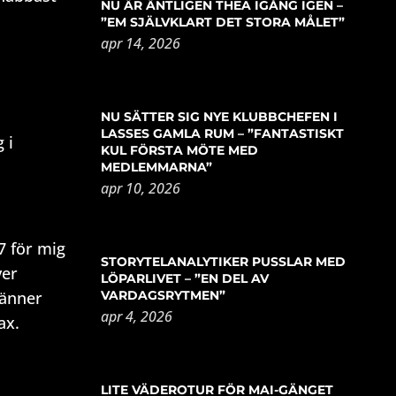
NU ÄR ÄNTLIGEN THEA IGÅNG IGEN –
”EM SJÄLVKLART DET STORA MÅLET”
apr 14, 2026
NU SÄTTER SIG NYE KLUBBCHEFEN I
LASSES GAMLA RUM – ”FANTASTISKT
 i
KUL FÖRSTA MÖTE MED
MEDLEMMARNA”
apr 10, 2026
7 för mig
STORYTELANALYTIKER PUSSLAR MED
ver
LÖPARLIVET – ”EN DEL AV
VARDAGSRYTMEN”
känner
apr 4, 2026
ax.
LITE VÄDEROTUR FÖR MAI-GÄNGET