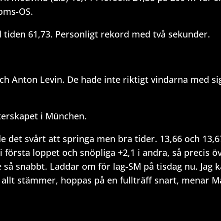
doms-OS.
tiden 61,73. Personligt rekord med två sekunder.
h Anton Levin. De hade inte riktigt vindarna med sig
terskapet i München.
e det svårt att springa men bra tider. 13,66 och 13,6
 första loppet och snöpliga +2,1 i andra, så precis ö
 så snabbt. Laddar om för lag-SM på tisdag nu. Jag 
m allt stämmer, hoppas på en fullträff snart, menar M