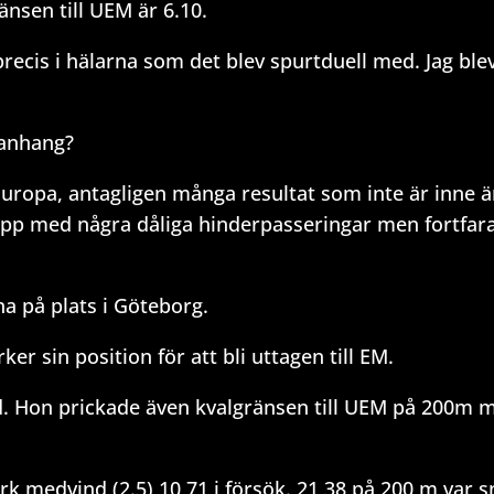
nsen till UEM är 6.10.
precis i hälarna som det blev spurtduell med. Jag ble
manhang?
i Europa, antagligen många resultat som inte är inne ä
 lopp med några dåliga hinderpasseringar men fortfar
a på plats i Göteborg.
ker sin position för att bli uttagen till EM.
d. Hon prickade även kvalgränsen till UEM på 200m 
ark medvind (2.5) 10,71 i försök. 21,38 på 200 m var 