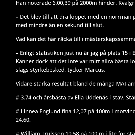
Han noterade 6.00,39 på 2000m hinder. Kvalgrä
– Det blev till att dra loppet med en norrman 
med mindre än en sekund till slut.
Vad kan det här räcka till i mästerskapssam
– Enligt statistiken just nu är jag på plats 15 
Känner dock att det inte var mitt allra bästa
slags styrkebesked, tycker Marcus.
Vidare starka resultat bland de många MAI-arn
# 3.74 och årsbästa av Ella Uddenäs i stav. Stär
# Linnea Englund fina 12,07 på 100m i motvin
24,60.
# William Trulsson 10,58 på 100 m i lite för st